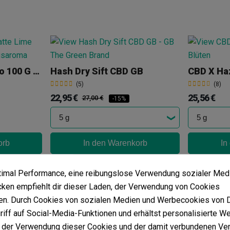
Placa De Polen Rubio 100 G Lime Shocker
Hash Dry Sift CBD GB
(5)
(8)
22,95 €
25,56 €
27,00 €
-15%
orb
In den Warenkorb
In
ptimal Performance, eine reibungslose Verwendung sozialer Med
en empfiehlt dir dieser Laden, der Verwendung von Cookies
Hash CBD Superdry „Tropicana Cookies“ KEMA
n. Durch Cookies von sozialen Medien und Werbecookies von Dr
CBD-Blüten 'Royal Cheese' Indoor The Tree
(7)
riff auf Social-Media-Funktionen und erhältst personalisierte W
20,00 €
(5)
 der Verwendung dieser Cookies und der damit verbundenen Ver