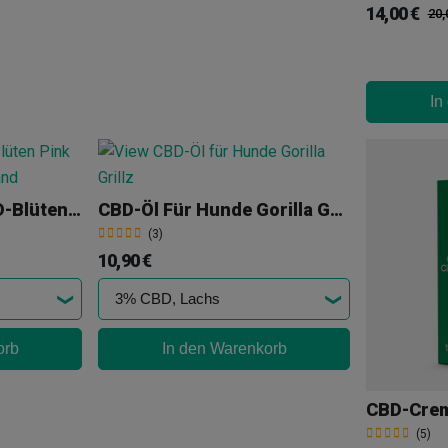
14,00 €
20,
In
Xuxes Pop Corn CBD-Blüten Pink Kush
CBD-Öl Für Hunde Gorilla Grillz
(3)
10,90 €
orb
In den Warenkorb
CBD-Crem
(5)