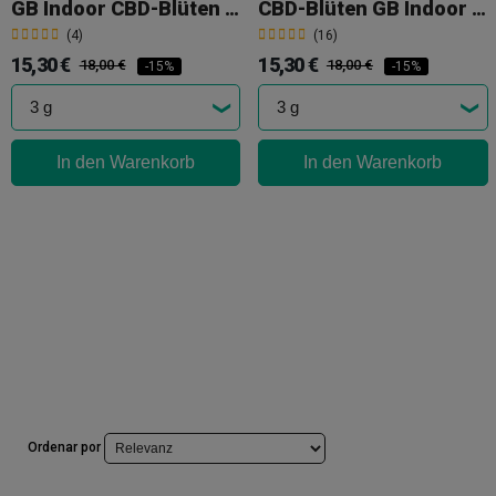
GB Indoor CBD-Blüten 'Gelatto'
CBD-Blüten GB Indoor 'Gorilla Glue'
(4)
(16)
15,30 €
15,30 €
18,00 €
18,00 €
-15%
-15%
In den Warenkorb
In den Warenkorb
Ordenar por