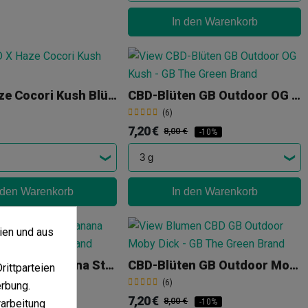
In den Warenkorb
CBD X Haze Cocori Kush Blüten
CBD-Blüten GB Outdoor OG Kush
(6)
7,20 €
8,00 €
-10%
 den Warenkorb
In den Warenkorb
ien und aus
Hash CBD Xuxes 'Banana Static'
CBD-Blüten GB Outdoor Moby Dick
ittparteien
(6)
erbung.
7,20 €
8,00 €
-10%
arbeitung