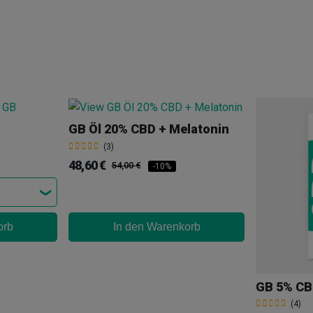
GB Öl 20% CBD + Melatonin
(3)
48,60 €
54,00 €
-10%
orb
In den Warenkorb
GB 5% CB
(4)