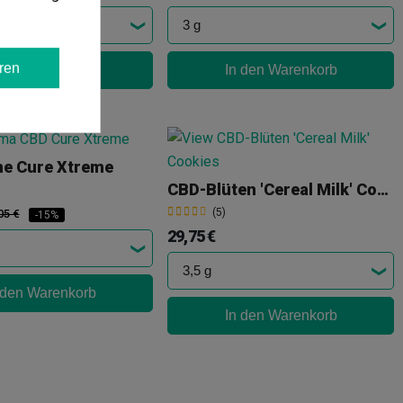
ren
 den Warenkorb
In den Warenkorb
e Cure Xtreme
CBD-Blüten 'Cereal Milk' Cookies
(5)
05 €
-15%
29,75 €
 den Warenkorb
In den Warenkorb