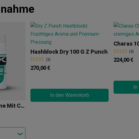
hnahme
Charas 1
Hashblock Dry 100 G Z Punch
(4)
224,00 €
(3)
270,00 €
In
In den Warenkorb
GB COLD - Kältecrème Mit CBD