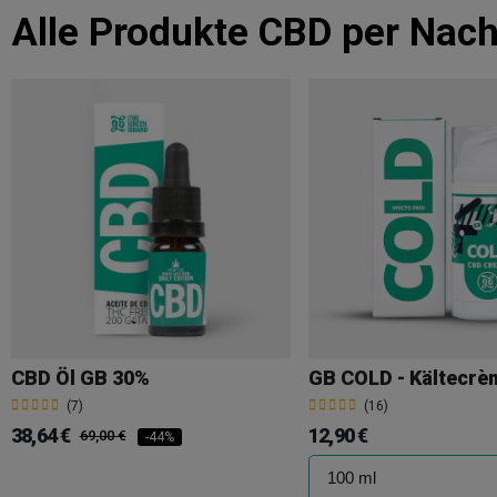
Alle Produkte
CBD per Nac
CBD Öl GB 30%
(7)
(16)
38,64 €
12,90 €
69,00 €
-44%