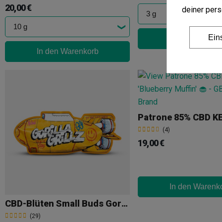
20,00 €
deiner pers
Ein
In den Warenk
In den Warenkorb
(4)
19,00 €
In den Warenk
CBD-Blüten Small Buds Gorilla Grillz
(29)