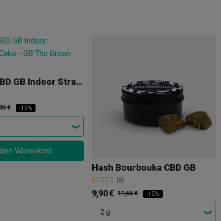
Blumen CBD GB Indoor Strawberry Cake
00 €
-15%
 den Warenkorb
Hash Bourbouka CBD GB
(5)
9,90 €
11,65 €
-15%