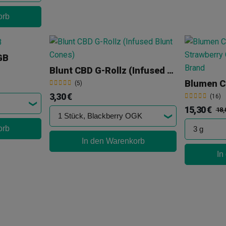
orb
GB
Blunt CBD G-Rollz (Infused Blunt Cones)
(5)
3,30 €
(16)
15,30 €
18,
orb
In den Warenkorb
In