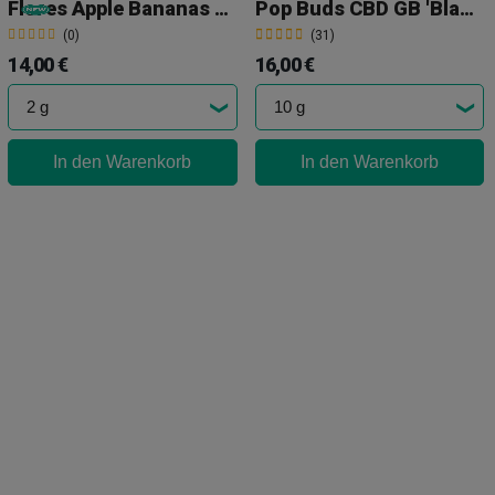
Flores Apple Bananas Cali CBD KEMA
Pop Buds CBD GB 'Black Caramel Premium'
(0)
(31)
14,00 €
16,00 €
In den Warenkorb
In den Warenkorb