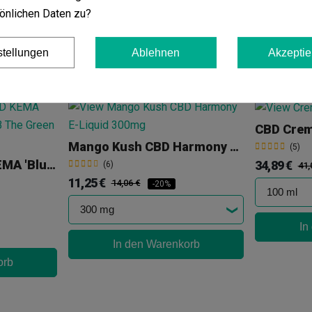
14,54 €
15,30 €
-5%
önlichen Daten zu?
stellungen
Ablehnen
Akzeptie
orb
In
In den Warenkorb
CBD Crem
Mango Kush CBD Harmony E-Liquid
(5)
Patrone 85% CBD KEMA 'Blueberry Muffin'
34,89 €
(6)
41,
11,25 €
14,06 €
-20%
In
In den Warenkorb
orb