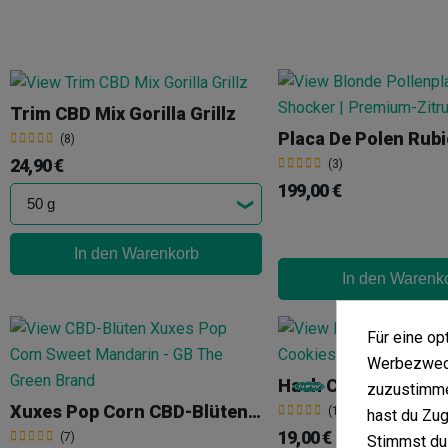
Trim CBD Mix Gorilla Grillz
(8)
24,90 €
(3)
199,00 €
In den Warenkorb
In den Warenk
Für eine o
Werbezweck
zuzustimme
Xuxes Pop Corn CBD-Blüten Sweet Mandarin
(10)
hast du Zug
19,00 €
(7)
Stimmst du