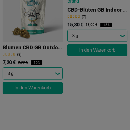
CBD-Blüten GB Indoor The Lemon Tree
(7)
15,30 €
18,00 €
-15%
Blumen CBD GB Outdoor Blue Cheese
In den Warenkorb
(8)
7,20 €
8,00 €
-10%
In den Warenkorb