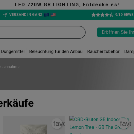
decke es!
VERSAND IN GANZ
9/10 BEW
Eröffnen Sie Ih
Düngemittel
Beleuchtung für den Anbau
Raucherzubehör
Dam
 Nachnahme
erkäufe
rite_border
favorite_border
favo