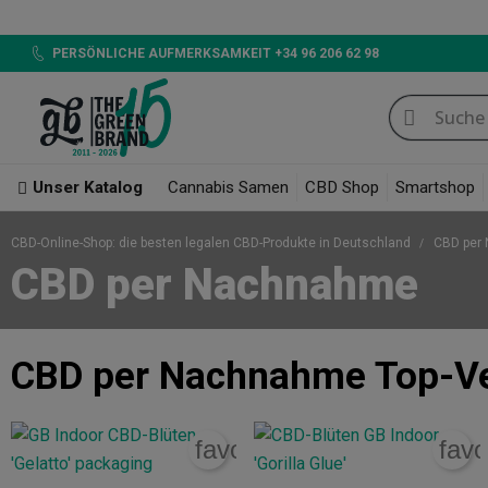
LED 720W GB LIGHTING, Ent
PERSÖNLICHE AUFMERKSAMKEIT +34 96 206 62 98
Unser Katalog
Cannabis Samen
CBD Shop
Smartshop
CBD-Online-Shop: die besten legalen CBD-Produkte in Deutschland
CBD per
CBD per Nachnahme
CBD per Nachnahme
Top-V
favorite_border
favo