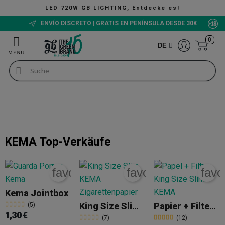
LED 720W GB LIGHTING, Entdecke es!
ENVÍO DISCRETO | GRATIS EN PENÍNSULA DESDE 30€
0
DE
Raucherzubehör
KEMA
KEMA
KEMA
Top-Verkäufe
favorite_border
favorite_border
favo
Kema Jointbox
King Size Slim KEMA Zigarettenpapier
Papier + Filter King Size Slim KEMA
(5)
1,30 €
(7)
(12)