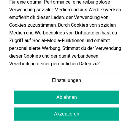
Für eine optimal Performance, eine reibungslose
Verwendung sozialer Medien und aus Werbezwecken
empfiehlt dir dieser Laden, der Verwendung von
Cookies zuzustimmen. Durch Cookies von sozialen
Medien und Werbecookies von Drittparteien hast du
Zugriff auf Social-Media-Funktionen und erhältst
personalisierte Werbung. Stimmst du der Verwendung
Entdecken Sie die
dieser Cookies und der damit verbundenen
komplett organischen
Verarbeitung deiner persönlichen Daten zu?
KEMA Rollpapiere
Einstellungen
Diese neue Marke für Rollpapiere zeichnet sich
durch ihre
100% pflanzlichen Produkte
aus, die
Ablehnen
daher weder Geruch noch Geschmack übertragen.
Die Rollpapiere von KEMA sind die
umweltfreundlichste und nachhaltigste
Akzeptieren
Alternative
im Vergleich zu anderen
herkömmlichen Produkten, die bestimmte
Chemikalien oder Zusätze enthalten können. Mit