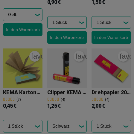
0,90 €
1,50 €
In den Warenkorb
In den Warenkorb
In den Warenkorb
favorite_border
favorite_border
favo
KEMA Karton-Filter
Clipper KEMA Feuerzeug
Drehpapier 200 King Size Slim KEMA
(7)
(4)
(4)
0,45 €
1,25 €
2,00 €