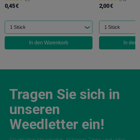
0,45 €
2,00 €
In den Warenkorb
In den
Tragen Sie sich in
unseren
Weedletter ein!
Sie erhalten Neuigkeiten, Aktionen, Tipps und vieles