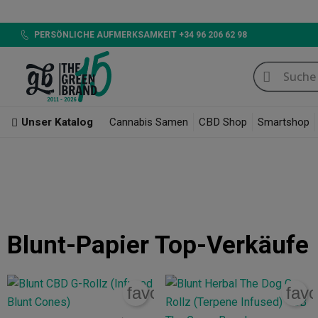
LED 720W G
PERSÖNLICHE AUFMERKSAMKEIT +34 96 206 62 98
Unser Katalog
Cannabis Samen
CBD Shop
Smartshop
Raucherzubehör
Zigarettenpapier
Blunt-Papier
Blunt-Papier
Blunt-Papier
Top-Verkäufe
favorite_border
favo