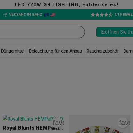
B LIGHTING, Entdecke es!
VERSAND IN GANZ
9/10 BEW
Eröffnen Sie Ih
Düngemittel
Beleuchtung für den Anbau
Raucherzubehör
Dam
rite_border
favorite_border
favo
Royal Blunts HEMPaRILLO