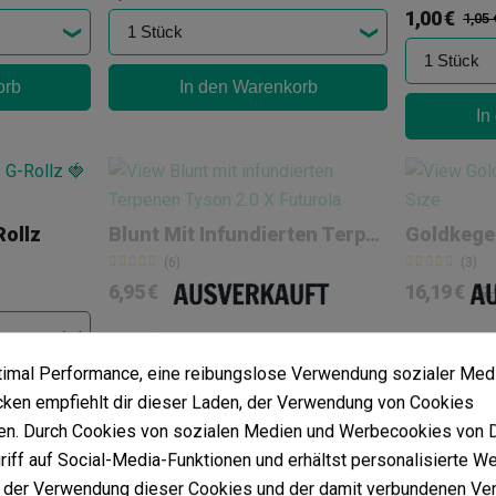
1,00 €
1,05 
orb
In den Warenkorb
In
Rollz
Blunt Mit Infundierten Terpenen Tyson 2.0 X Futurola
(6)
(3)
6,95 €
16,19 €
17,
ptimal Performance, eine reibungslose Verwendung sozialer Med
orb
Mehr anzeigen
M
en empfiehlt dir dieser Laden, der Verwendung von Cookies
n. Durch Cookies von sozialen Medien und Werbecookies von Dr
riff auf Social-Media-Funktionen und erhältst personalisierte W
 der Verwendung dieser Cookies und der damit verbundenen Ver