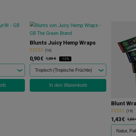
Blunts Juicy Hemp Wraps
(16)
0,90 €
1,00 €
-10%
orb
In den Warenkorb
(19)
1,43 €
1,50 