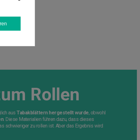
ren
zum Rollen
glich aus
Tabakblättern hergestellt wurde
, obwohl
en
. Diese Materialien führen dazu, dass dieses
s schwieriger zu rollen ist. Aber das Ergebnis wird