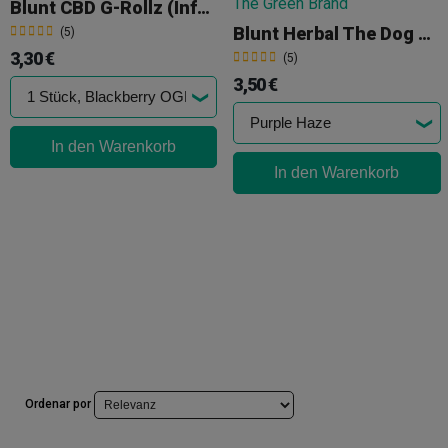
Blunt CBD G-Rollz (Infused Blunt Cones)
Blunt Herbal The Dog G-Rollz (Terpene Infused)
(5)
3,30 €
(5)
3,50 €
In den Warenkorb
In den Warenkorb
Ordenar por