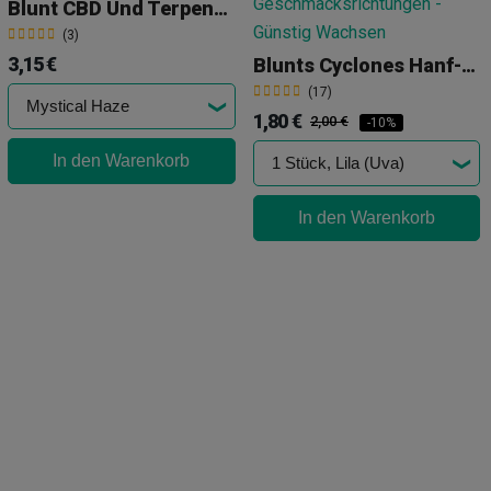
Blunt CBD Und Terpene G-Rollz
(3)
3,15 €
Blunts Cyclones Hanf-Kegel
(17)
1,80 €
2,00 €
-10%
In den Warenkorb
In den Warenkorb