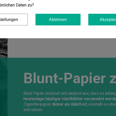
önlichen Daten zu?
stellungen
Ablehnen
Akzeptie
Blunt-Papier 
Blunt-Papier zeichnet sich dadurch aus, dass es anfän
heutzutage häufiger Hanfblätter verwendet werd
Zigarettenpapier
dicker als üblich ist
, weshalb es etwa
sich lohnen.