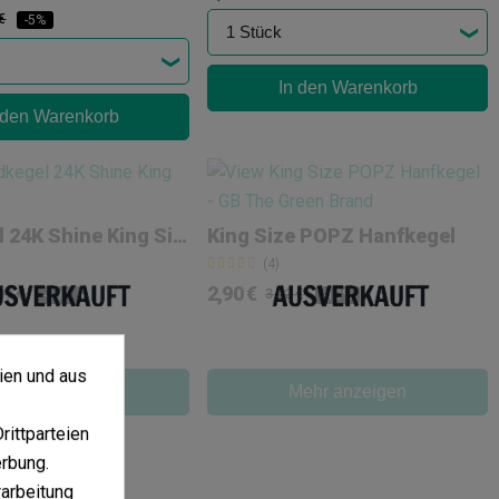
€
-5%
In den Warenkorb
 den Warenkorb
Goldkegel 24K Shine King Size
King Size POPZ Hanfkegel
(4)
2,90 €
99 €
3,22 €
-10%
-10%
ien und aus
ehr anzeigen
Mehr anzeigen
ittparteien
erbung.
arbeitung