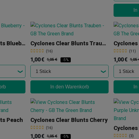
In
Cyclones Clear Blunts Blueberry
Cyclones Clear Blunts Trauben
(16)
(11)
1,00 €
1,00 €
1,05 €
1,05 
-5%
orb
In den Warenkorb
In
nts Peach
Cyclones Clear Blunts Cherry
(16)
1,00 €
1,05 €
(3)
-5%