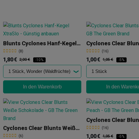
Blunts Cyclones Hanf-Kegel XtraSlo
(8)
(16)
1,80 €
1,00 €
2,00 €
1,05 €
-10%
-5%
In den Warenkorb
In den Warenk
Cyclones Clear Blu
Cyclones Clear Blunts Weiße Schokolade
(16)
1,00 €
(6)
1,05 €
-5%