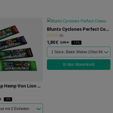
Blunts Cyclones Perfect Cones
(5)
1,80 €
2,00 €
-10%
In den Warenkorb
Blunt Wrap Hemp Von Lion Rolling Circus
€
-5%