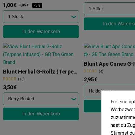
1,00 €
1,05 €
-5%
In den Warenk
In den Warenkorb
Blunt Ape Cones G-
Blunt Herbal G-Rollz (Terpene Infused)
(4)
2,95 €
(15)
3,50 €
Für eine o
In den Warenk
Werbezweck
In den Warenkorb
zuzustimme
hast du Zug
Stimmst du