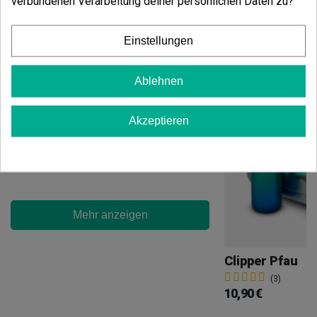
verbundenen Verarbeitung deiner persönlichen Daten zu?
Vielleicht gefällt Ihnen auch
Einstellungen
Ablehnen
CBD Outdoor Blüten-Pack Critical Friends
(7)
Akzeptieren
20,40 €
24,00 €
-15%
Mehr anzeigen
Clipper Pfau
(3)
10,90 €