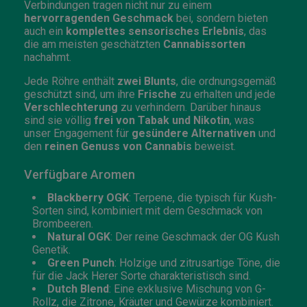
Verbindungen tragen nicht nur zu einem
hervorragenden Geschmack
bei, sondern bieten
auch ein
komplettes sensorisches Erlebnis
, das
die am meisten geschätzten
Cannabissorten
nachahmt.
Jede Röhre enthält
zwei Blunts
, die ordnungsgemäß
geschützt sind, um ihre
Frische
zu erhalten und jede
Verschlechterung
zu verhindern. Darüber hinaus
sind sie völlig
frei von Tabak und Nikotin
, was
unser Engagement für
gesündere Alternativen
und
den
reinen Genuss von Cannabis
beweist.
Verfügbare Aromen
Blackberry OGK
: Terpene, die typisch für Kush-
Sorten sind, kombiniert mit dem Geschmack von
Brombeeren.
Natural OGK
: Der reine Geschmack der OG Kush
Genetik.
Green Punch
: Holzige und zitrusartige Töne, die
für die Jack Herer Sorte charakteristisch sind.
Dutch Blend
: Eine exklusive Mischung von G-
Rollz, die Zitrone, Kräuter und Gewürze kombiniert.