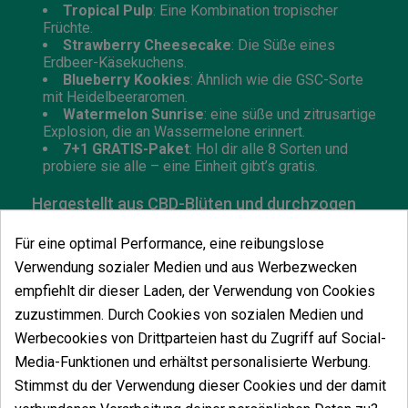
Tropical Pulp
: Eine Kombination tropischer
Früchte.
Strawberry Cheesecake
: Die Süße eines
Erdbeer-Käsekuchens.
Blueberry Kookies
: Ähnlich wie die GSC-Sorte
mit Heidelbeeraromen.
Watermelon Sunrise
: eine süße und zitrusartige
Explosion, die an Wassermelone erinnert.
7+1 GRATIS-Paket
: Hol dir alle 8 Sorten und
probiere sie alle – eine Einheit gibt’s gratis.
Hergestellt aus CBD-Blüten und durchzogen
mit Cannabis-Terpenen.
Für eine optimal Performance, eine reibungslose
Größe
: King Size
Verwendung sozialer Medien und aus Werbezwecken
Frei von Tabak und Nikotin.
empfiehlt dir dieser Laden, der Verwendung von Cookies
Packungsinhalt
: 2 Blunts
zuzustimmen. Durch Cookies von sozialen Medien und
Verpackt in einer
schützenden Glasröhre
.
Werbecookies von Drittparteien hast du Zugriff auf Social-
Media-Funktionen und erhältst personalisierte Werbung.
Stimmst du der Verwendung dieser Cookies und der damit