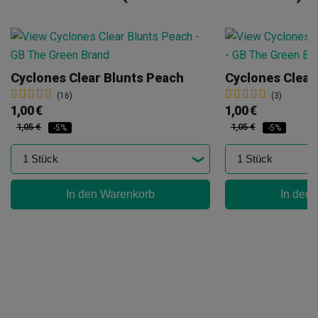
Cyclones Clear Blunts Peach
Cyclones Clear
(16)
(3)
1,00 €
1,00 €
1,05 €
1,05 €
-5%
-5%
In den Warenkorb
In den