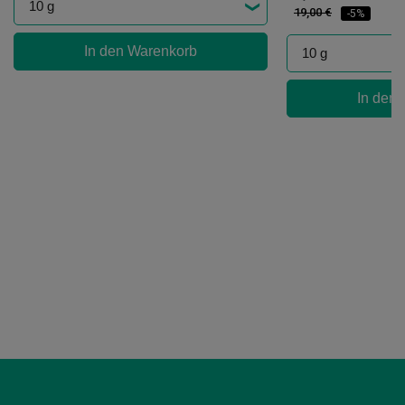
19,00 €
-5%
In den Warenkorb
In den