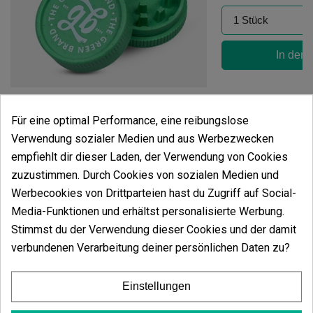
In den
Zweistufiger Biologisch Abbaubarer Grinder GB The Green Brand
(3)
Für eine optimal Performance, eine reibungslose
2,20 €
Verwendung sozialer Medien und aus Werbezwecken
empfiehlt dir dieser Laden, der Verwendung von Cookies
zuzustimmen. Durch Cookies von sozialen Medien und
Werbecookies von Drittparteien hast du Zugriff auf Social-
Media-Funktionen und erhältst personalisierte Werbung.
In den Warenkorb
Stimmst du der Verwendung dieser Cookies und der damit
verbundenen Verarbeitung deiner persönlichen Daten zu?
Kundenbewertungen
5 Sterne
100.00%
Einstellungen
4 Sterne
0.00%