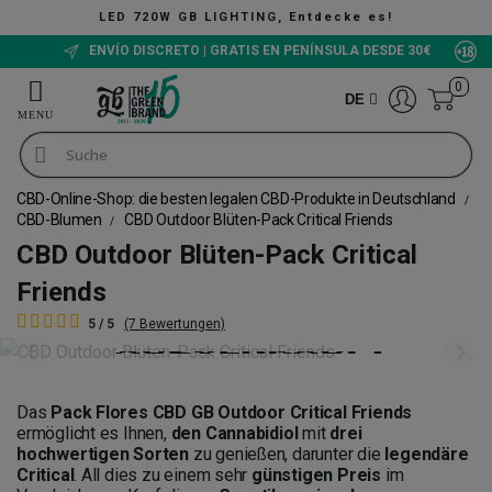
LED 720W GB LIGHTING, Entdecke es!
ENVÍO DISCRETO | GRATIS EN PENÍNSULA DESDE 30€
0
DE
CBD-Online-Shop: die besten legalen CBD-Produkte in Deutschland
CBD-Blumen
CBD Outdoor Blüten-Pack Critical Friends
CBD Outdoor Blüten-Pack Critical
Friends
5 / 5
(7 Bewertungen)
Das
Pack Flores CBD GB Outdoor Critical Friends
ermöglicht es Ihnen,
den Cannabidiol
mit
drei
hochwertigen Sorten
zu genießen, darunter die
legendäre
Critical
. All dies zu einem sehr
günstigen Preis
im