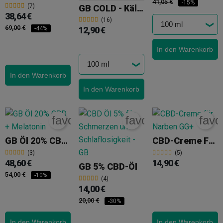
41,05 €
-15%
(7)
GB COLD - Kältecrème Mit CBD
38,64 €
(16)
69,00 €
12,90 €
-44%
In den Warenkorb
In den Warenkorb
In den Warenkorb
favorite_border
favorite_border
favo
GB Öl 20% CBD + Melatonin
CBD-Creme Für Narben GG+
(3)
(5)
48,60 €
14,90 €
GB 5% CBD-Öl
54,00 €
-10%
(4)
14,00 €
20,00 €
-30%
In den Warenkorb
In den Warenkorb