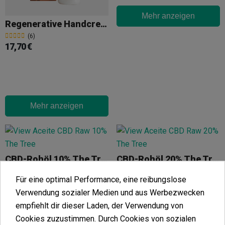
Mehr anzeigen
Regenerative Handcreme
(6)
17,70 €
Mehr anzeigen
CBD-Rohöl 10% The Tree
CBD-Rohöl 20% The Tree
(6)
(11)
Für eine optimal Performance, eine reibungslose
47,46 €
59,71 €
Verwendung sozialer Medien und aus Werbezwecken
52,73 €
66,34 €
-10%
-10%
empfiehlt dir dieser Laden, der Verwendung von
Cookies zuzustimmen. Durch Cookies von sozialen