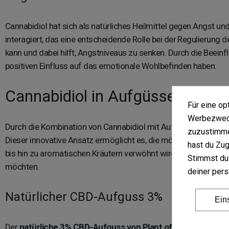
Cannabidiol hat sich als natürliches Heilmittel gegen Angs
interagiert, das eine entscheidende Rolle bei der Regulierung 
kann und dabei hilft, Angstniveaus zu senken. Durch die Beein
positiven Einfluss auf das emotionale Wohlbefinden haben.
Cannabidiol in Aufgüssen mit 
Für eine o
Werbezweck
Durch die Kombination von Cannabidiol mit Aufgüssen verschie
zuzustimme
Dieser innovative Ansatz ermöglicht es, die möglichen
entspa
hast du Zug
bis hin zu aromatischen Kräutern verwöhnt wird. Neben der Viels
Stimmst du
möchten.
deiner pers
Natürlicher CBD-Aufguss 3%
Ein
Der
natürliche 3% CBD-Aufguss von Plant of Life,
der aus ho