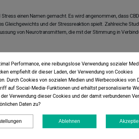
t und Stress einen Namen gemacht. Es wird angenommen, dass C
des Gleichgewichts und der Stressreaktion spielt. Zahlreiche Stu
flussung von Neurotransmittern, die mit der Stimmung in Verbin
Aromen
ptimal Performance, eine reibungslose Verwendung sozialer Med
en empfiehlt dir dieser Laden, der Verwendung von Cookies
dener Aromen wird ein einzigartiges Erlebnis geboten, das die
n. Durch Cookies von sozialen Medien und Werbecookies von Dr
nnenden und beruhigenden Wirkungen von CBD
zu genießen,
riff auf Social-Media-Funktionen und erhältst personalisierte W
eitigkeit der Aufgüsse bietet CBD eine attraktive Alternative fü
 der Verwendung dieser Cookies und der damit verbundenen Ver
önlichen Daten zu?
stellungen
Ablehnen
Akzeptie
chwertigem Bio-Hanf hergestellt wird, bietet vielfältige Vortei