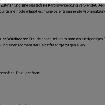
he Zutaten und eine plastikfreie Kartonverpackung verwendet. Je
dungsmethode erlaubt es, mühelos entspannende Aromasitzung
uss Waldbeeren
Freude haben, mit dem man ein einzigartiges 
n und einen Moment der Selbstfürsorge zu genießen.
s
schaften. Dazu gehören: