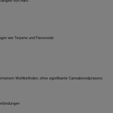
Stängeln von Hanf.
ngen wie Terpene und Flavonoide.
emeinem Wohlbefinden, ohne signifikante Cannabinoidpräsenz.
verbindungen