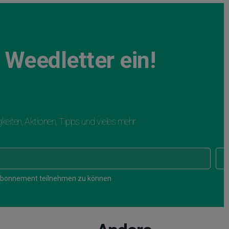
 Weedletter ein!

igkeiten, Aktionen, Tipps und vieles mehr.

am Abonnement teilnehmen zu können