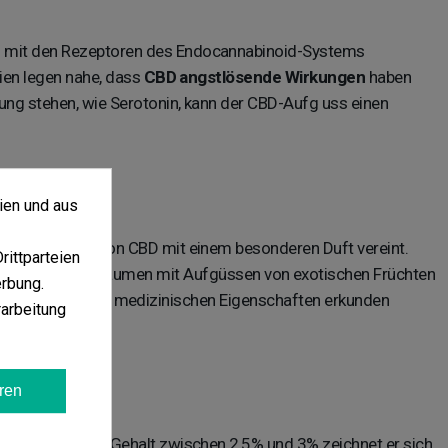
BD mit den Rezeptoren des Endocannabinoid-Systems
dien legen nahe, dass
CBD angstlösende Wirkungen
haben
dung stehen, wie Serotonin, kann der CBD-Aufg uss einen
ien und aus
 Eigenschaften von CBD mit einem besonderen Duft vereint.
ittparteien
 während der Gaumen mit Aufgüssen von exotischen Früchten
erbung.
r all jene, die ihre medizinischen Eigenschaften erkunden
arbeitung
ren
le. Mit einem CBD-Gehalt zwischen 2,5% und 3% zeichnet er sich