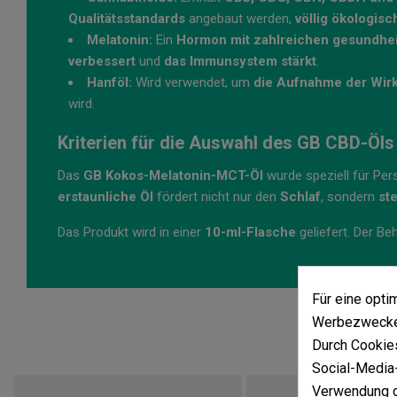
Qualitätsstandards
angebaut werden,
völlig ökologis
Melatonin:
Ein
Hormon mit zahlreichen gesundheit
verbessert
und
das Immunsystem stärkt
.
Hanföl:
Wird verwendet, um
die Aufnahme der Wirks
wird.
Kriterien für die Auswahl des GB CBD-Öls
Das
GB Kokos-Melatonin-MCT-Öl
wurde speziell für Per
erstaunliche Öl
fördert nicht nur den
Schlaf
, sondern
ste
Das Produkt wird in einer
10-ml-Flasche
geliefert. Der Be
Für eine opt
Werbezwecken
Durch Cookies
Social-Media-
Verwendung d