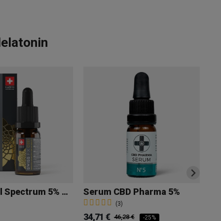
elatonin
CBD Öl Full Spectrum 5% Swiss FX
Serum CBD Pharma 5%
(3)
34,71 €
24
46,28 €
-25%