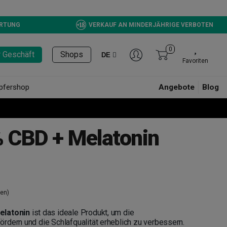
ERTUNG
VERKAUF AN MINDERJÄHRIGE VERBOTEN
0
r Geschäft
Shops
DE
Favoriten
pfershop
Angebote
Blog
% CBD + Melatonin
en)
elatonin
ist das ideale Produkt, um die
rdern und die Schlafqualität erheblich zu verbessern.