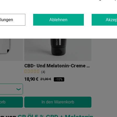
llungen
Ablehnen
Akzep
CBD- Und Melatonin-Creme Mit Chili Und Menthol 'Mayday'
(4)
18,90 €
21,00 €
-10%
orb
In den Warenkorb