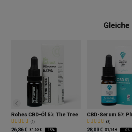
Gleiche
Rohes CBD-Öl 5% The Tree
(5)
(3)
26,86 €
28,03 €
31,60 €
31,14 €
-15%
-10%