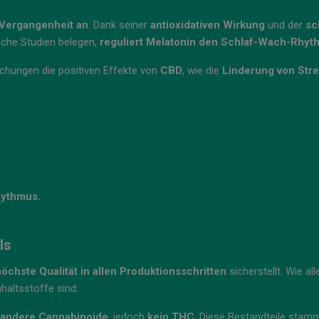
Vergangenheit an
. Dank seiner
antioxidativen Wirkung
und der
sc
sche Studien belegen,
reguliert Melatonin den Schlaf-Wach-Rhy
uchungen die positiven Effekte von
CBD
, wie die
Linderung von Str
hythmus.
ls
höchste Qualität in allen Produktionsschritten
sicherstellt. Wie al
nhaltsstoffe sind:
andere Cannabinoide
, jedoch
kein THC
. Diese Bestandteile sta