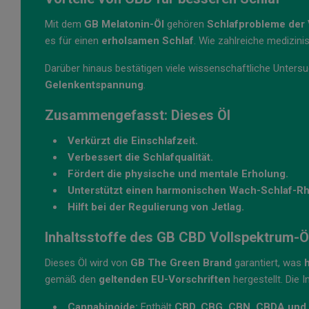
Mit dem
GB Melatonin-Öl
gehören
Schlafprobleme der 
es für einen
erholsamen Schlaf
. Wie zahlreiche medizini
Darüber hinaus bestätigen viele wissenschaftliche Unters
Gelenkentspannung
.
Zusammengefasst: Dieses Öl
Verkürzt die Einschlafzeit.
Verbessert die Schlafqualität.
Fördert die physische und mentale Erholung.
Unterstützt einen harmonischen Wach-Schlaf-R
Hilft bei der Regulierung von Jetlag.
Inhaltsstoffe des GB CBD Vollspektrum-Ö
Dieses Öl wird von
GB The Green Brand
garantiert, was
gemäß den
geltenden EU-Vorschriften
hergestellt. Die I
Cannabinoide:
Enthält
CBD, CBG, CBN, CBDA und 