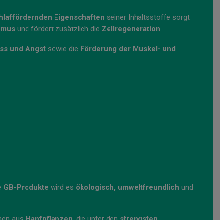
hlaffördernden Eigenschaften
seiner Inhaltsstoffe sorgt
thmus
und fördert zusätzlich die
Zellregeneration
.
ess und Angst
sowie die
Förderung der Muskel- und
le
GB-Produkte
wird es
ökologisch, umweltfreundlich
und
mmen aus
Hanfpflanzen
, die unter den
strengsten