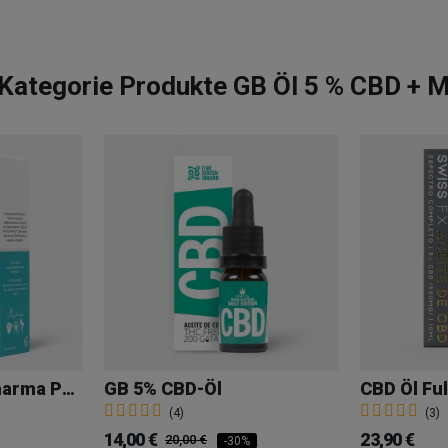
 Kategorie Produkte GB Öl 5 % CBD + M
CBD-Serum 5% Pharma Premium Care
GB 5% CBD-Öl
(4)
(3)
14,00 €
23,90 €
20,00 €
-30%