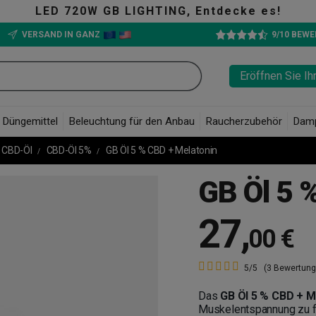
IGHTING, Entdecke es!
VERSAND IN GANZ
9/10 BEW
Eröffnen Sie Ih
Düngemittel
Beleuchtung für den Anbau
Raucherzubehör
Dam
CBD-Öl
CBD-Öl 5%
GB Öl 5 % CBD + Melatonin
GB Öl 5 
27
,
00 €
5/5
(3 Bewertung
Das
GB Öl 5 % CBD + M
Muskelentspannung zu fö