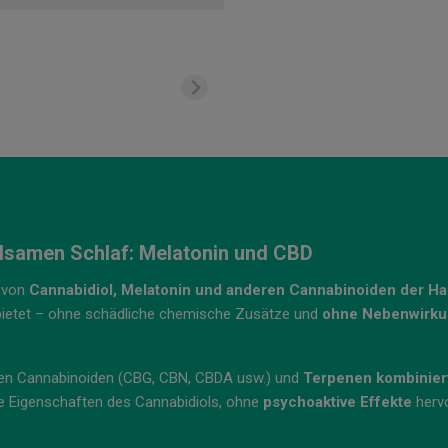
olsamen Schlaf: Melatonin und CBD
e von
Cannabidiol, Melatonin und anderen Cannabinoiden der Ha
ietet – ohne schädliche chemische Zusätze und
ohne Nebenwirk
ren Cannabinoiden (CBG, CBN, CBDA usw.) und
Terpenen kombiniert
ie Eigenschaften des Cannabidiols, ohne
psychoaktive Effekte
hervo