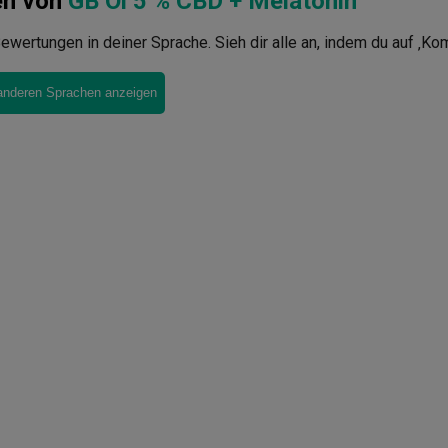
en von
GB Öl 5 % CBD + Melatonin
ewertungen in deiner Sprache. Sieh dir alle an, indem du auf ‚Ko
anderen Sprachen anzeigen