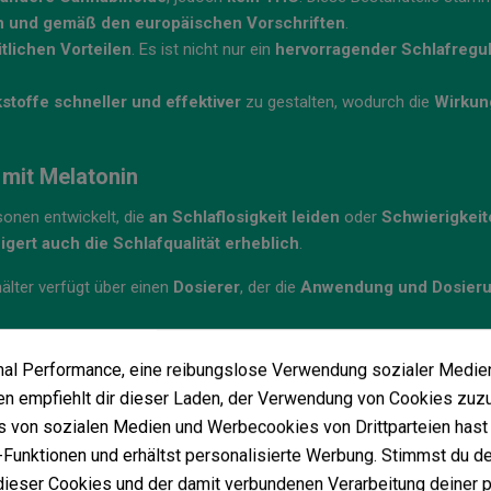
ch und gemäß den europäischen Vorschriften
.
lichen Vorteilen
. Es ist nicht nur ein
hervorragender Schlafregul
toffe schneller und effektiver
zu gestalten, wodurch die
Wirkun
 mit Melatonin
sonen entwickelt, die
an Schlaflosigkeit leiden
oder
Schwierigkeit
igert auch die Schlafqualität erheblich
.
hälter verfügt über einen
Dosierer
, der die
Anwendung und Dosierun
imal Performance, eine reibungslose Verwendung sozialer Medie
 empfiehlt dir dieser Laden, der Verwendung von Cookies zuz
Vielleicht gefällt Ihnen auch
 von sozialen Medien und Werbecookies von Drittparteien hast 
Funktionen und erhältst personalisierte Werbung. Stimmst du de
ieser Cookies und der damit verbundenen Verarbeitung deiner 