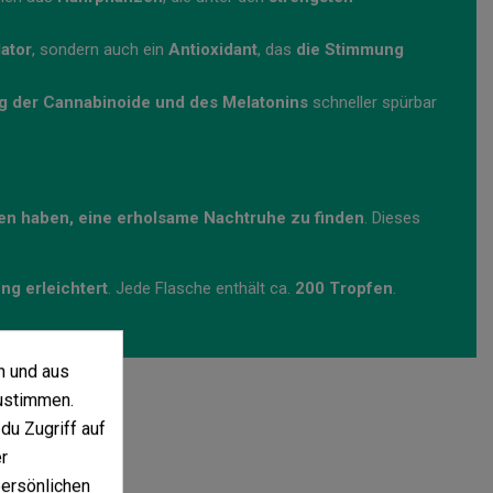
ator
, sondern auch ein
Antioxidant
, das
die Stimmung
g der Cannabinoide und des Melatonins
schneller spürbar
en haben, eine erholsame Nachtruhe zu finden
. Dieses
g erleichtert
. Jede Flasche enthält ca.
200 Tropfen
.
n und aus
ustimmen.
du Zugriff auf
r
persönlichen