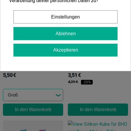
Verarbeitung deiner persönlichen Daten zu?
In den Warenkorb
Einstellungen
In den Warenkorb
Ablehnen
Akzeptieren
Silikonpfeife
Tragbare Silikon-Pfeife Kwiki
(4)
(3)
5,50 €
3,51 €
4,39 €
-20%
In den Warenkorb
In den Warenkorb