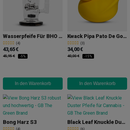
Wasserpfeife Für BHO Pyxis
Kwack Pipa Pato De Goma
(4)
(3)
43,65 €
34,00 €
45,95 €
40,00 €
-5%
-15%
In den Warenkorb
In den Warenkorb
Bong Harz S3
Black Leaf Knuckle Duster Pfeife
(4)
(6)