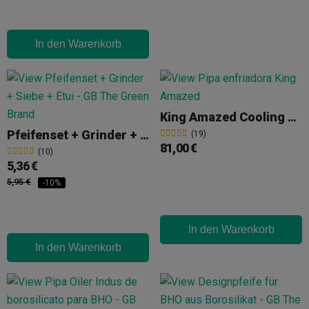
In den Warenkorb
King Amazed Cooling Pipe
Pfeifenset + Grinder + Flache Siebe
(19)
81,00 €
(10)
5,36 €
5,95 €
-10%
In den Warenkorb
In den Warenkorb