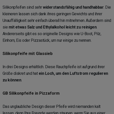
Silikonpfeifen sind sehr
widerstandsfähig und handhabbar
. Die
kleineren lassen sich dank ihres geringen Gewichts und ihrer
Unauffälligkeit sehr einfach überall hin mitnehmen. Außerdem sind
sie
mit etwas Salz und Ethylalkohol leicht zu reinigen
.
Andererseits gibt es so originelle Designs wie U-Boot, Pilz,
Einhorn, Eis oder Pizzastück, um nur einige zu nennen.
Silikonpfeife mit Glassieb
In drei Designs erhältlich. Diese Rauchpfeife ist aufgrund ihrer
Größe diskret und hat
ein Loch, um den Luftstrom regulieren
zu können
.
GB Silikonpfeife in Pizzaform
Das unglaubliche Design dieser Pfeife wird niemanden kalt
lassen, denn Ihre Freunde werden staunen, wenn Sie aus einer