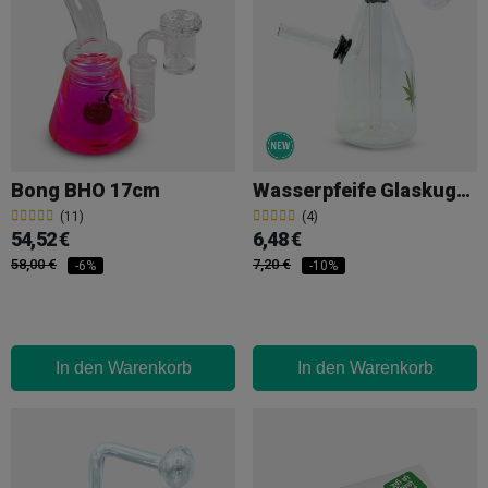
Bong BHO 17cm
Wasserpfeife Glaskugel 14 Cm Birne
(11)
(4)
54,52 €
6,48 €
58,00 €
7,20 €
-6%
-10%
In den Warenkorb
In den Warenkorb