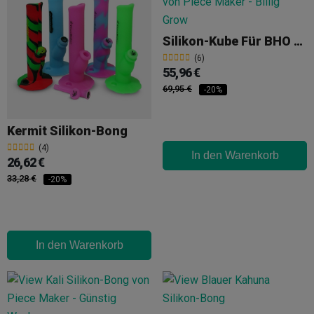
Silikon-Kube Für BHO Piece Maker
(6)
55,96 €
69,95 €
-20%
Kermit Silikon-Bong
(4)
In den Warenkorb
26,62 €
33,28 €
-20%
In den Warenkorb