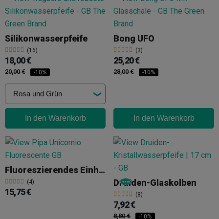
Silikonwasserpfeife
Bong UFO
(16)
(3)
18,00 €
25,20 €
20,00 €
28,00 €
-10%
-10%
In den Warenkorb
In den Warenkorb
Fluoreszierendes Einhorn-Bong GB
Druiden-Glaskolben
(4)
15,75 €
(8)
7,92 €
8,80 €
-10%