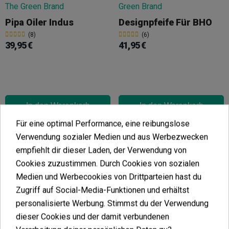
Pipa Oiler Indus
Designpfeife Für BHO
(8)
(6)
39,95 €
41,95 €
In den Warenkorb
In den Warenkorb
Für eine optimal Performance, eine reibungslose
Verwendung sozialer Medien und aus Werbezwecken
3-Teilige Pfeife
empfiehlt dir dieser Laden, der Verwendung von
(5)
Cookies zuzustimmen. Durch Cookies von sozialen
19,00 €
Medien und Werbecookies von Drittparteien hast du
Magnetisches Rohr
Zugriff auf Social-Media-Funktionen und erhältst
(4)
personalisierte Werbung. Stimmst du der Verwendung
5,75 €
dieser Cookies und der damit verbundenen
6,05 €
-5%