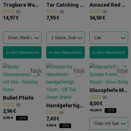
Tragbare Wasserpfeife
Tar Catching Glaspfeife
Amazed Red Eye Raucherkühler
(5)
(4)
(3)
14,97 €
7,95 €
34,50 €
In den Warenkorb
In den Warenkorb
In den Warenkorb
favorite_border
favorite_border
favo
Glasspfeife Mit Spirale
Bullet Pfeife
(6)
8,00 €
Handgefertigter Chillum
(8)
2,96 €
10,00 €
-20%
(6)
3,95 €
7,43 €
-25%
9,90 €
-25%