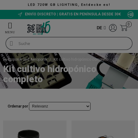
LED 720W GB LIGHTING, Entdecke es!
ENVÍO DISCRETO | GRATIS EN PENÍNSULA DESDE 30€
0
DE
Hydroponik und Aeroponik
Kit cultivo hidropónico completo
Kit cultivo hidropónico
completo
Ordenar por