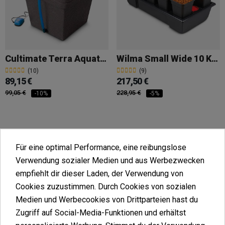
Cultimate Terra Aquatica L (GHE)
Wilma Small Wide 10 Komplett 6,5 L
(10)
(9)
89,15 €
217,50 €
99,05 €
228,95 €
-10%
-5%
In den Warenkorb
In den Warenkorb
Für eine optimal Performance, eine reibungslose
Verwendung sozialer Medien und aus Werbezwecken
empfiehlt dir dieser Laden, der Verwendung von
Cookies zuzustimmen. Durch Cookies von sozialen
Medien und Werbecookies von Drittparteien hast du
Flo & Gro 510 Nutriculture
Zugriff auf Social-Media-Funktionen und erhältst
(7)