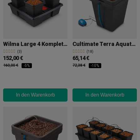
Wilma Large 4 Komplett 11L
Cultimate Terra Aquatica S (GHE)
(3)
(18)
152,00 €
65,14 €
160,00 €
72,38 €
-5%
-10%
In den Warenkorb
In den Warenkorb