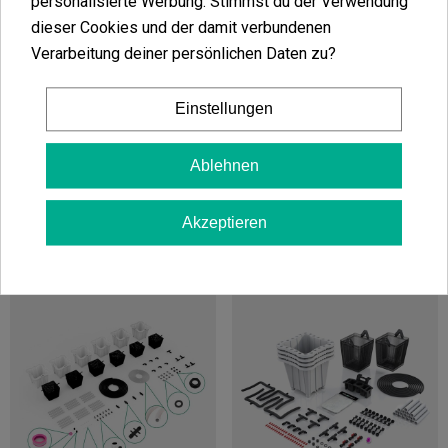
personalisierte Werbung. Stimmst du der Verwendung
174,50 €
dieser Cookies und der damit verbundenen
Verarbeitung deiner persönlichen Daten zu?
Flo & Gro 500 Nutriculture
Einstellungen
(4)
In den Warenkorb
84,50 €
Ablehnen
Akzeptieren
In den Warenkorb