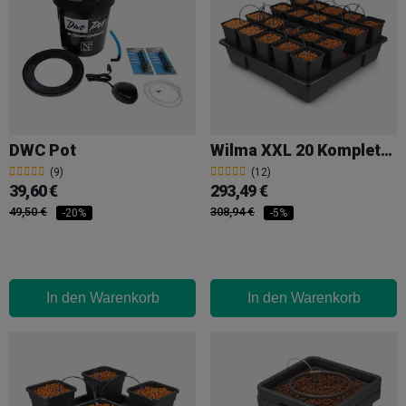
DWC Pot
Wilma XXL 20 Komplett 6L
(9)
(12)
39,60 €
293,49 €
49,50 €
308,94 €
-20%
-5%
In den Warenkorb
In den Warenkorb