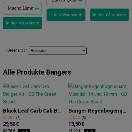
In den Warenkorb
In den Warenkorb
In den Warenkorb
Ordenar por
Alle Produkte
Bangers
Black Leaf Carb Cab Banger Kit
Banger Regenbogenquarz Männlich 45º
(3)
(5)
29,50 €
13,50 €
32,78 €
15,00 €
-10%
-10%