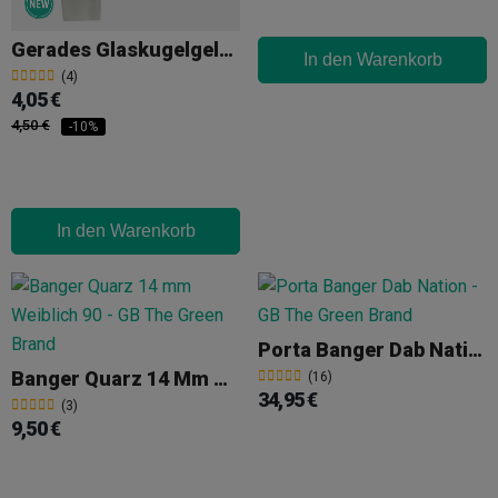
Gerades Glaskugelgelenk, 18 Mm, Männlich
In den Warenkorb
(4)
4,05 €
4,50 €
-10%
In den Warenkorb
Porta Banger Dab Nation
Banger Quarz 14 Mm Weiblich 90
(16)
34,95 €
(3)
9,50 €