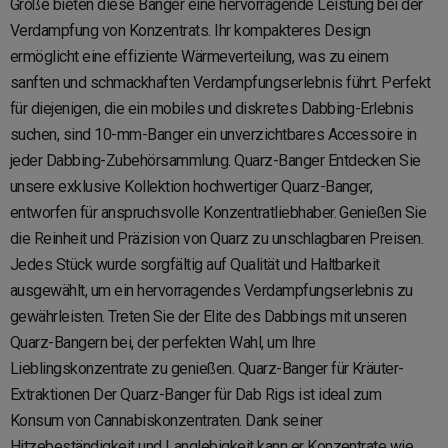
Größe bieten diese Banger eine hervorragende Leistung bei der
Verdampfung von Konzentrats. Ihr kompakteres Design
ermöglicht eine effiziente Wärmeverteilung, was zu einem
sanften und schmackhaften Verdampfungserlebnis führt. Perfekt
für diejenigen, die ein mobiles und diskretes Dabbing-Erlebnis
suchen, sind 10-mm-Banger ein unverzichtbares Accessoire in
jeder Dabbing-Zubehörsammlung. Quarz-Banger Entdecken Sie
unsere exklusive Kollektion hochwertiger Quarz-Banger,
entworfen für anspruchsvolle Konzentratliebhaber. Genießen Sie
die Reinheit und Präzision von Quarz zu unschlagbaren Preisen.
Jedes Stück wurde sorgfältig auf Qualität und Haltbarkeit
ausgewählt, um ein hervorragendes Verdampfungserlebnis zu
gewährleisten. Treten Sie der Elite des Dabbings mit unseren
Quarz-Bangern bei, der perfekten Wahl, um Ihre
Lieblingskonzentrate zu genießen. Quarz-Banger für Kräuter-
Extraktionen Der Quarz-Banger für Dab Rigs ist ideal zum
Konsum von Cannabiskonzentraten. Dank seiner
Hitzebeständigkeit und Langlebigkeit kann er Konzentrate wie