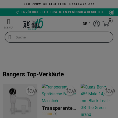
LED 720W GB LIGHTING, Entdecke es!
ENVÍO DISCRETO | GRATIS EN PENÍNSULA DESDE 30€
0
DE
Raucherzubehör
Bongs
Bangers
Bangers
Bangers
Top-Verkäufe
favorite_border
favorite_border
favo
Transparente Sphärische Banger Männlich
(4)