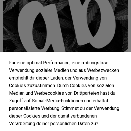
Für eine optimal Performance, eine reibungslose
Verwendung sozialer Medien und aus Werbezwecken
Bangers BHO zum
empfiehlt dir dieser Laden, der Verwendung von
Cookies zuzustimmen. Durch Cookies von sozialen
Dabben
Medien und Werbecookies von Drittparteien hast du
Zugriff auf Social-Media-Funktionen und erhältst
Entdecken Sie unsere exklusive Auswahl der
besten Bangers für ein einzigartiges Erlebnis mit
personalisierte Werbung. Stimmst du der Verwendung
Ihren Cannabiskonzentraten, wie BHO oder Rosin.
dieser Cookies und der damit verbundenen
Diese Produkte wurden entwickelt, um Ihr Vaping-
Verarbeitung deiner persönlichen Daten zu?
Erlebnis zu verbessern. Unsere hochwertigen