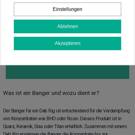
Bangers garantieren außergewöhnliche Reinheit
und Geschmack. Egal ob Experte oder Anfänger,
Einstellungen
unser Sortiment wird Ihre Erwartungen erfüllen.
Aus hitzebeständigen Materialien gefertigt und für
Ablehnen
maximale Haltbarkeit konzipiert, bieten unsere
Bangers eine beispiellose Effizienz und
Benutzerfreundlichkeit. Tauchen Sie ein in eine
Akzeptieren
Welt intensiver Aromen und tiefer Düfte mit
unserer sorgfältig ausgewählten Kollektion,
speziell für Konzentrat-Enthusiasten.
Was ist ein Banger und wozu dient er?
Der Banger für ein Dab Rig ist entscheidend für die Verdampfung
von Konzentraten wie BHO oder Rosin. Dieses Produkt ist in
Quarz, Keramik, Glas oder Titan erhältlich. Zusammen mit einem
Dab Rig erwärmen die Banger die Konzentrate bis zur