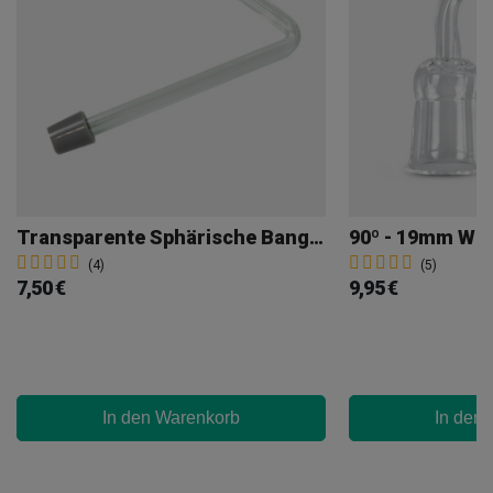
Transparente Sphärische Banger Männlich
(4)
(5)
7,50 €
9,95 €
In den Warenkorb
In den