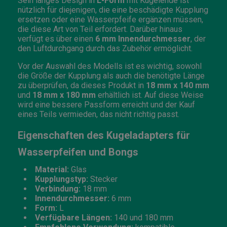
Sein langes Design in
L-Form
mit Kugelende ist
nützlich für diejenigen, die eine beschädigte Kupplung
ersetzen oder eine Wasserpfeife ergänzen müssen,
die diese Art von Teil erfordert. Darüber hinaus
verfügt es über einen
6 mm Innendurchmesser
, der
den Luftdurchgang durch das Zubehör ermöglicht.
Vor der Auswahl des Modells ist es wichtig, sowohl
die Größe der Kupplung als auch die benötigte Länge
zu überprüfen, da dieses Produkt in
18 mm x 140 mm
und
18 mm x 180 mm
erhältlich ist. Auf diese Weise
wird eine bessere Passform erreicht und der Kauf
eines Teils vermieden, das nicht richtig passt.
Eigenschaften des Kugeladapters für
Wasserpfeifen und Bongs
Material:
Glas
Kupplungstyp:
Stecker
Verbindung:
18 mm
Innendurchmesser:
6 mm
Form:
L
Verfügbare Längen:
140 und 180 mm