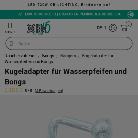
LED 720W GB LIGHTING, Entdecke es!
ENVÍO DISCRETO | GRATIS EN PENÍNSULA DESDE 30€
0
DE
Raucherzubehör
Bongs
Bangers
Kugeladapter für
Wasserpfeifen und Bongs
Kugeladapter für Wasserpfeifen und
Bongs
5 / 5
(4 Bewertungen)