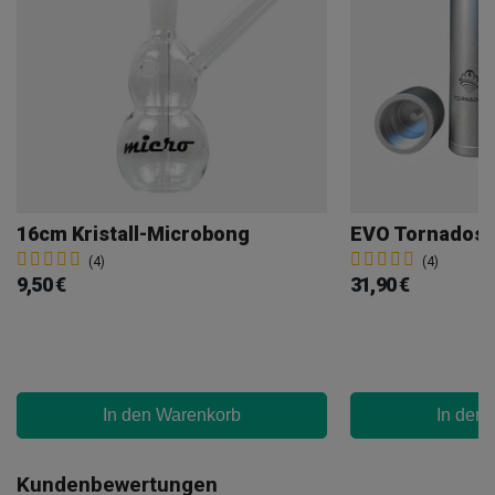
16cm Kristall-Microbong
EVO Tornados S
(4)
(4)
9,50 €
31,90 €
In den Warenkorb
In den
Kundenbewertungen