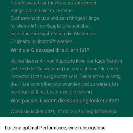
Nein. Er passt nur für Wasserpfeifen oder
Bongs, die mit einem 18-mm-
Buchsenanschluss und der richtigen Länge
für diese Art von Kupplung kompatibel
sind. Vor dem Kauf sollten die Maße des
Originalteils überprüft werden.
Wird die Glaskugel direkt erhitzt?
Ja, bei dieser Art von Kupplung kann der Kugelbereich
während der Verwendung mit kompatiblen Ölen oder
Extrakten Hitze ausgesetzt sein. Daher ist es wichtig,
die Hitze kontrolliert anzuwenden und zu warten, bis
sie abgekühlt ist, bevor man sie berührt.
Was passiert, wenn die Kupplung locker sitzt?
Wenn sie locker sitzt, ist die Größe möglicherweise
nicht kompatibel oder die Verbindung der Pfeife ist
abgenutzt. Es ist nicht ratsam, sie zu erzwingen oder
Für eine optimal Performance, eine reibungslose