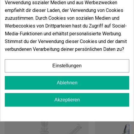
zu verwenden, wenn sie nicht stabil ist, da sie sich
Verwendung sozialer Medien und aus Werbezwecken
bewegen oder brechen könnte.
empfiehlt dir dieser Laden, der Verwendung von Cookies
Kann er als Ersatzteil verwendet werden?
zuzustimmen. Durch Cookies von sozialen Medien und
Werbecookies von Drittparteien hast du Zugriff auf Social-
Ja, er kann als Ersatzteil verwendet werden, wenn die
Media-Funktionen und erhältst personalisierte Werbung.
Originalkupplung gebrochen, verloren gegangen oder
Stimmst du der Verwendung dieser Cookies und der damit
beschädigt ist, vorausgesetzt, der Verbindungstyp,
verbundenen Verarbeitung deiner persönlichen Daten zu?
der Durchmesser und die benötigte Länge stimmen
überein.
Einstellungen
Ablehnen
Vielleicht gefällt Ihnen auch
Akzeptieren