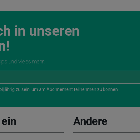
ch in unseren
n!
ipps und vieles mehr.
 volljährig zu sein, um am Abonnement teilnehmen zu können
 ein
Andere