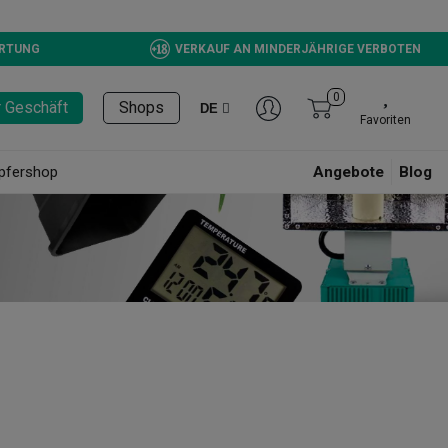
ERTUNG
VERKAUF AN MINDERJÄHRIGE VERBOTEN
0
r Geschäft
Shops
DE
Favoriten
pfershop
Angebote
Blog