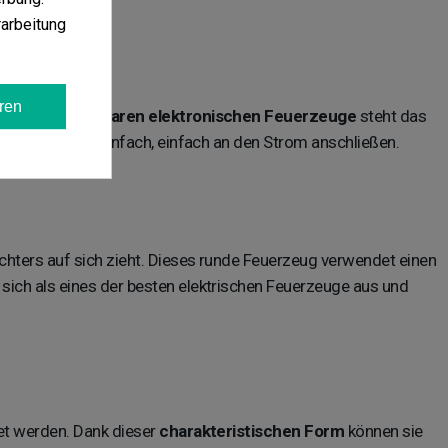
arbeitung
ren
 wiederaufladbaren elektronischen Feuerzeuge
steht das
 Aufladen ist einfach, einfach an den Strom anschließen.
chters auf sich zieht. Dieses runde Feuerzeug verwendet einen
sich als eines der besten elektrischen Feuerzeuge aus und
et werden. Dank dieser
charakteristischen Form
können sie