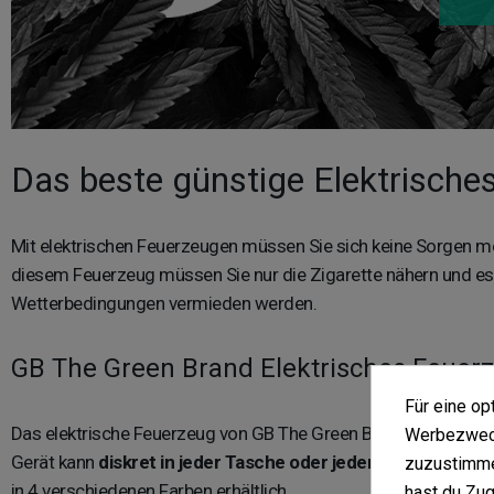
Das beste günstige Elektrische
Mit elektrischen Feuerzeugen müssen Sie sich keine Sorgen 
diesem Feuerzeug müssen Sie nur die Zigarette nähern und e
Wetterbedingungen vermieden werden.
GB The Green Brand Elektrisches Feuer
Für eine o
Das elektrische Feuerzeug von GB The Green Brand ist perfekt
Werbezweck
Gerät kann
diskret in jeder Tasche oder jedem Rucksack m
zuzustimme
in 4 verschiedenen Farben erhältlich.
hast du Zug