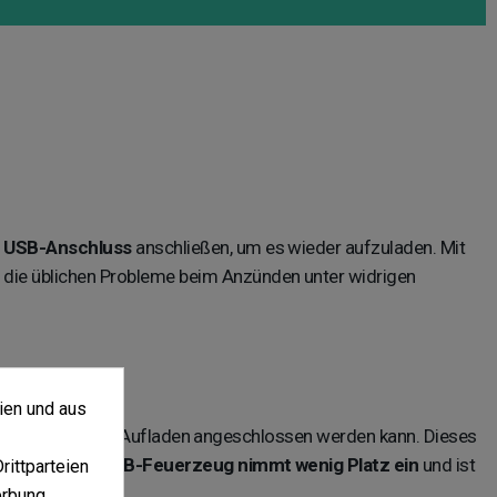
n
USB-Anschluss
anschließen, um es wieder aufzuladen. Mit
 die üblichen Probleme beim Anzünden unter widrigen
ien und aus
 es an diesen zum Aufladen angeschlossen werden kann. Dieses
s elektrische
USB-Feuerzeug nimmt wenig Platz ein
und ist
ittparteien
erbung.