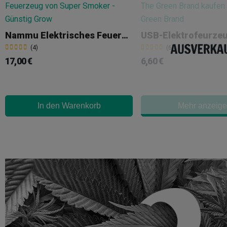
Nammu Elektrisches Feuerzeug
(4)
(6)
17,00 €
6,60 €
In den Warenkorb
Mehr anzeig