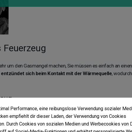
s Feuerzeug
mehr um den Gasmangel machen, Sie müssen es einfach an eine
s
entzündet sich beim Kontakt mit der Wärmequelle
, wodurch
zeug
ptimal Performance, eine reibungslose Verwendung sozialer Med
 für alle Raucher, die in der Nähe eines Computers arbeiten, da
en empfiehlt dir dieser Laden, der Verwendung von Cookies
itgeführt werden
, da es wie ein normaler USB-Stick aussieht. Da
n. Durch Cookies von sozialen Medien und Werbecookies von Dr
riff auf Social-Media-Funktionen und erhältst personalisierte W