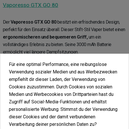
Vaporesso GTX GO 80
Der
Vaporesso GTX GO 80
besitzt ein erfrischendes Design,
perfekt für den Einsatz überall. Dieser Stift-Stil Vaper bietet einen
ergonomischeren und bequemeren Griff,
um ein
vollständiges Erlebnis zu bieten. Seine 3000 mAh Batterie
ermöglicht viel längere Dampfsitzungen.
Für eine optimal Performance, eine reibungslose
Suchen Sie einen Verdampfer für Anfänger?
Verwendung sozialer Medien und aus Werbezwecken
empfiehlt dir dieser Laden, der Verwendung von
Wenn Sie mit dem Dampfen beginnen, können Sie verschiedene
Cookies zuzustimmen. Durch Cookies von sozialen
Modelle finden, die perfekt für Sie sind. Im Vaporesso Katalog
Medien und Werbecookies von Drittparteien hast du
gibt es viele verschiedene Arten von Verdampfern, sodass es
Zugriff auf Social-Media-Funktionen und erhältst
kein Problem sein wird, denjenigen zu finden, der
am besten zu
personalisierte Werbung. Stimmst du der Verwendung
Ihnen passt.
Einer davon ist das Vaporesso Veco Solo Kit, das
dieser Cookies und der damit verbundenen
alles Notwendige bietet, um das Dampfen einfach zu genießen.
Verarbeitung deiner persönlichen Daten zu?