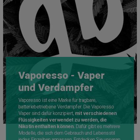
Vaporesso - Vaper
und Verdampfer
Vaporesso ist eine Marke für tragbare,
batteriebetriebene Verdampfer. Die Vaporesso
Vaper sind dafür konzipiert,
mit verschiedenen
Flüssigkeiten verwendet zu werden, die
Nikotin enthalten können.
Dafür gibt es mehrere
Modelle, die sich dem Gebrauch und Lebensstil
jedes Einzelnen anpassen. Entdecken Sie unseren