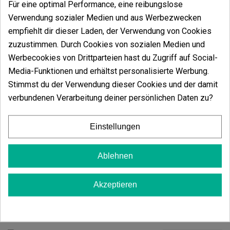
Für eine optimal Performance, eine reibungslose
Typ
: CBD-Pollen, gewonnen durch
Trockensiebung (Dry Sift)
Verwendung sozialer Medien und aus Werbezwecken
Aroma
: frische Minze und Kräuternuancen, mit
empfiehlt dir dieser Laden, der Verwendung von Cookies
einem sanften erdigen Hintergrund
Farbe und Textur
: blond-bernsteinfarben, feine
zuzustimmen. Durch Cookies von sozialen Medien und
Granulierung, weiche und formbare Haptik
Werbecookies von Drittparteien hast du Zugriff auf Social-
CBD
: zwischen 15 % und 25 %, je nach Charge
Media-Funktionen und erhältst personalisierte Werbung.
THC
: unter 0,2 %, gemäß europäischer
Gesetzgebung
Stimmst du der Verwendung dieser Cookies und der damit
Verwendung
: Sammeln, Dekoration oder
verbundenen Verarbeitung deiner persönlichen Daten zu?
Aromatherapie (nicht für den menschlichen Verzehr
geeignet)
Lagerung
: An einem kühlen, trockenen und vor
Einstellungen
direkter Lichteinstrahlung geschützten Ort
aufbewahren, um Aroma und Textur zu erhalten.
Ablehnen
Akzeptieren
Vielleicht gefällt Ihnen auch