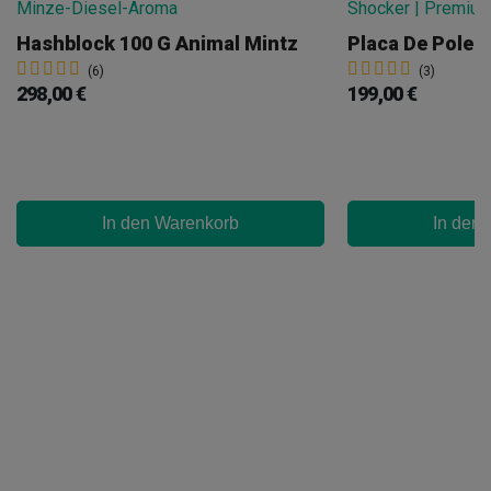
Hashblock 100 G Animal Mintz
(6)
(3)
298,00 €
199,00 €
In den Warenkorb
In den