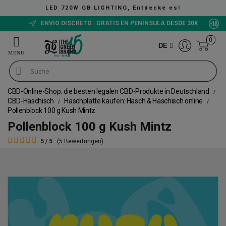
D 720W GB LIGHTING, Entdecke es!
ENVÍO DISCRETO | GRATIS EN PENÍNSULA DESDE 30€
0
DE
CBD-Online-Shop: die besten legalen CBD-Produkte in Deutschland
CBD-Haschisch
Haschplatte kaufen: Hasch & Haschisch online
Pollenblock 100 g Kush Mintz
Pollenblock 100 g Kush Mintz
5 / 5
(5 Bewertungen)