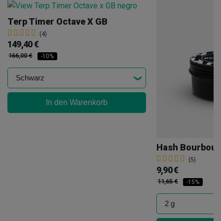
Terp Timer Octave X GB
(4)
149,40 €
166,00 €
-10%
In den Warenkorb
Hash Bourbouk
(5)
9,90 €
11,65 €
-15%