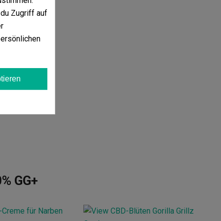
ustimmen.
du Zugriff auf
r
persönlichen
tieren
0% GG+