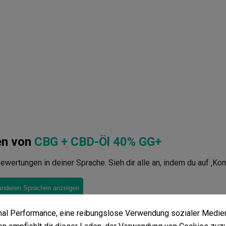
en von
CBG + CBD-Öl 40% GG+
ewertungen in deiner Sprache. Sieh dir alle an, indem du auf ‚Ko
anderen Sprachen anzeigen
imal Performance, eine reibungslose Verwendung sozialer Medie