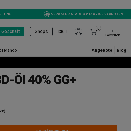
ERTUNG
VERKAUF AN MINDERJÄHRIGE VERBOTEN
0
r Geschäft
Shops
DE
Favoriten
pfershop
Angebote
Blog
BD-Öl 40% GG+
en)
In den Warenkorb