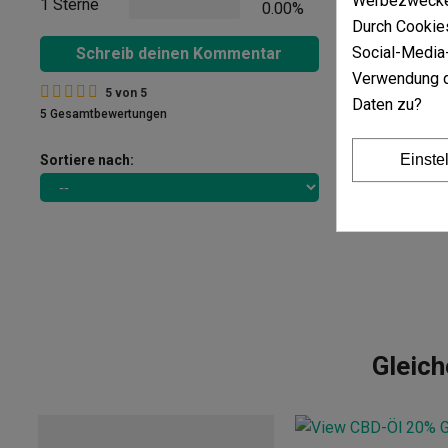
Werbezwecken
1 Sterne
0.00%
Durch Cookies
Social-Media-
Schreib deinen Kommentar
Verwendung d
5
von
5
Daten zu?
5 Gesamtbewertungen
Einste
Sortiere nach:
Gleic