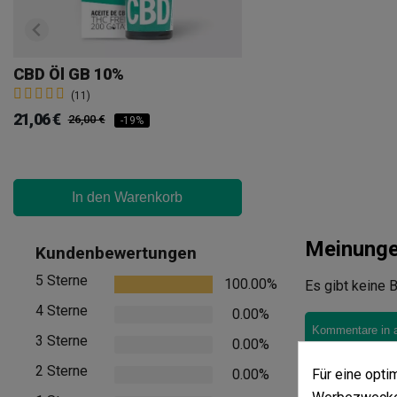
CBD Öl GB 10%
(11)
21,06 €
26,00 €
-19%
In den Warenkorb
Meinung
Kundenbewertungen
5 Sterne
100.00%
Es gibt keine B
4 Sterne
0.00%
Kommentare in 
3 Sterne
0.00%
2 Sterne
Für eine opt
0.00%