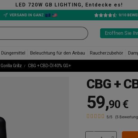
LED 720W GB LIGHTING, Entdecke es!
VERSAND IN GANZ
9/10 BEW
Eröffnen Sie Ih
Düngemittel
Beleuchtung für den Anbau
Raucherzubehör
Dam
Gorilla Grillz
CBG + CBD-Öl 40% GG+
CBG + C
59
,
90 €
5/5
(5 Bewertung