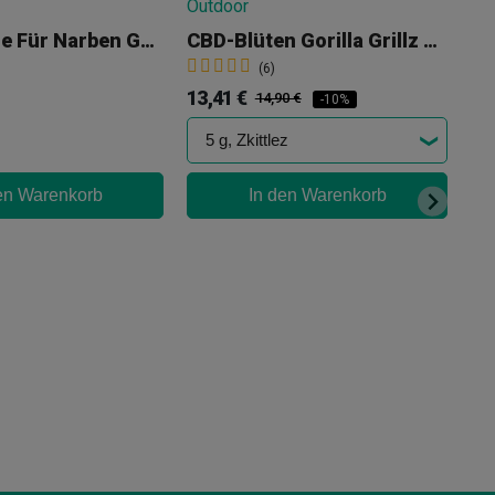
CBD-Creme Für Narben GG+
CBD-Blüten Gorilla Grillz Outdoor
(6)
13,41 €
14,90 €
-10%
en Warenkorb
In den Warenkorb
GG
19