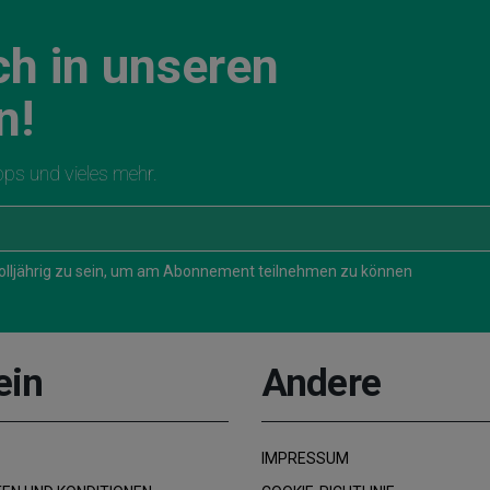
ch in unseren
n!
ipps und vieles mehr.
 volljährig zu sein, um am Abonnement teilnehmen zu können
ein
Andere
IMPRESSUM