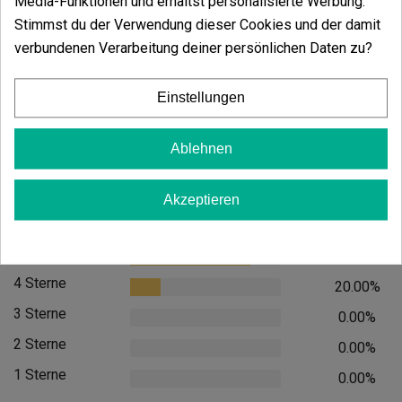
Media-Funktionen und erhältst personalisierte Werbung.
Kleiner Brenner Für Vaponic
Stimmst du der Verwendung dieser Cookies und der damit
(8)
verbundenen Verarbeitung deiner persönlichen Daten zu?
5,60 €
7,00 €
-20%
Einstellungen
Ablehnen
In den Warenkorb
Akzeptieren
Kundenbewertungen
5 Sterne
80.00%
4 Sterne
20.00%
3 Sterne
0.00%
2 Sterne
0.00%
1 Sterne
0.00%