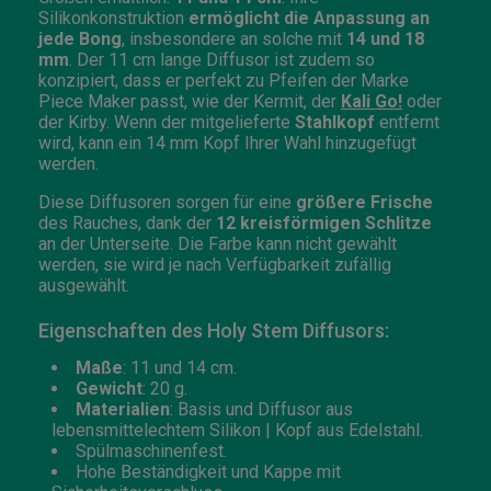
Silikonkonstruktion
ermöglicht die Anpassung an
jede Bong
, insbesondere an solche mit
14 und 18
mm
. Der 11 cm lange Diffusor ist zudem so
konzipiert, dass er perfekt zu Pfeifen der Marke
Piece Maker passt, wie der Kermit, der
Kali Go!
oder
der Kirby. Wenn der mitgelieferte
Stahlkopf
entfernt
wird, kann ein 14 mm Kopf Ihrer Wahl hinzugefügt
werden.
Diese Diffusoren sorgen für eine
größere Frische
des Rauches, dank der
12 kreisförmigen Schlitze
an der Unterseite. Die Farbe kann nicht gewählt
werden, sie wird je nach Verfügbarkeit zufällig
ausgewählt.
Eigenschaften des Holy Stem Diffusors:
Maße
: 11 und 14 cm.
Gewicht
: 20 g.
Materialien
: Basis und Diffusor aus
lebensmittelechtem Silikon | Kopf aus Edelstahl.
Spülmaschinenfest.
Hohe Beständigkeit und Kappe mit