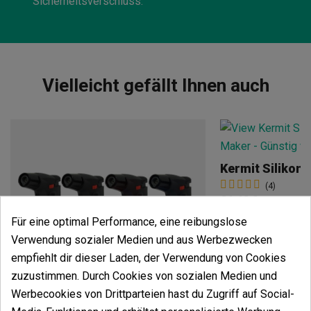
Sicherheitsverschluss.
Vielleicht gefällt Ihnen auch
Kermit Silikon
(4)
26,62 €
33,28 €
-20%
Für eine optimal Performance, eine reibungslose
Verwendung sozialer Medien und aus Werbezwecken
empfiehlt dir dieser Laden, der Verwendung von Cookies
zuzustimmen. Durch Cookies von sozialen Medien und
In den
Werbecookies von Drittparteien hast du Zugriff auf Social-