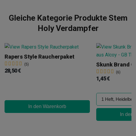
Gleiche Kategorie Produkte Stem
Holy Verdampfer
Rapers Style Raucherpaket
Skunk Brand G
(5)
28,50 €
(6)
1,45 €
In den Warenkorb
In den