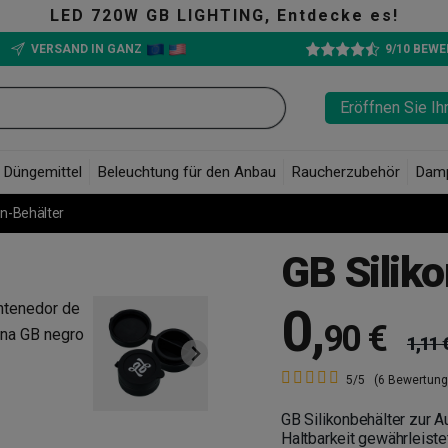
LED 720W GB LIGHTING, Entdecke es!
VERSAND IN GANZ
9/10 BEW
Eröffnen Sie Ih
Düngemittel
Beleuchtung für den Anbau
Raucherzubehör
Dam
on-Behälter
GB Silik
0
,
90 €
1,11 
5/5
(6 Bewertung
GB Silikonbehälter zur A
Haltbarkeit gewährleiste