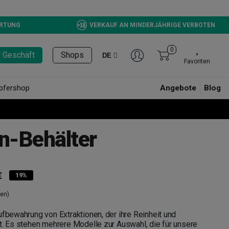
ERTUNG
VERKAUF AN MINDERJÄHRIGE VERBOTEN
0
r Geschäft
Shops
DE
Favoriten
pfershop
Angebote
Blog
on-Behälter
€
19%
en)
ufbewahrung von Extraktionen, der ihre Reinheit und
t. Es stehen mehrere Modelle zur Auswahl, die für unsere