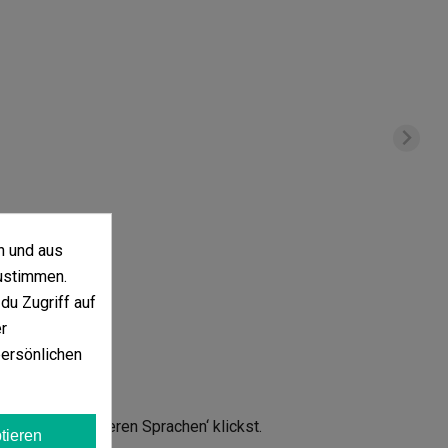
n und aus
ustimmen.
du Zugriff auf
r
persönlichen
mmentare in anderen Sprachen‘ klickst.
tieren