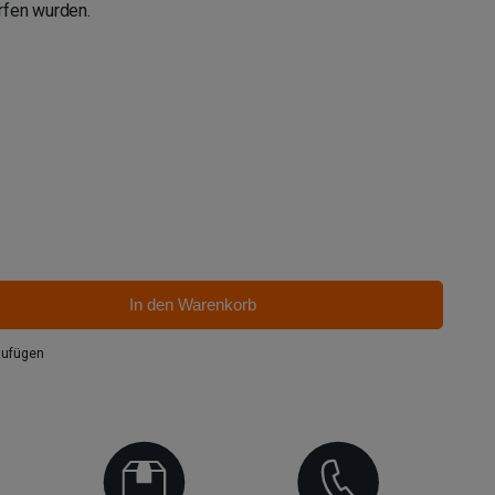
rfen wurden.
d Schwarz
n und Rot
In den Warenkorb
zufügen