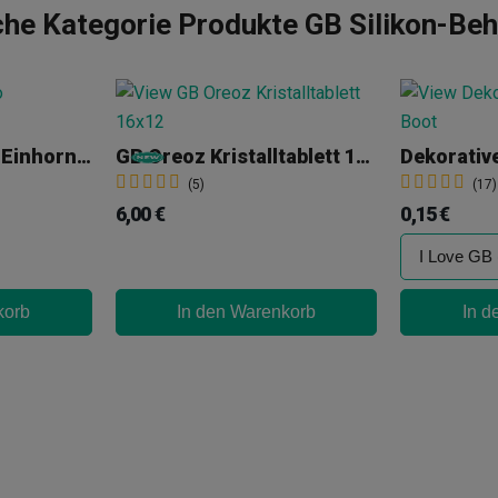
che Kategorie Produkte GB Silikon-Beh
Fluoreszierendes Einhorn-Bong GB
GB Oreoz Kristalltablett 16x12
Dekorativ
(5)
(17)
6,00 €
0,15 €
korb
In den Warenkorb
In d