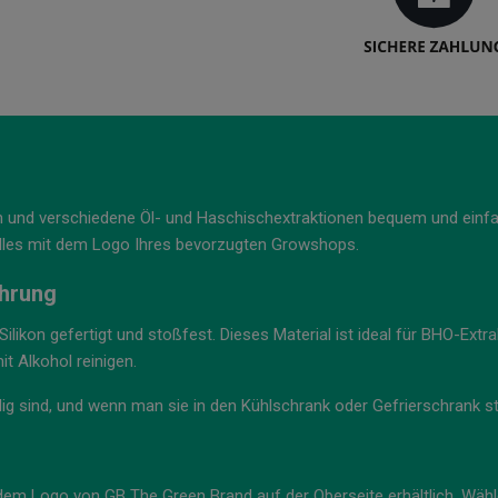
und verschiedene Öl- und Haschischextraktionen bequem und einfach
lles mit dem Logo Ihres bevorzugten Growshops.
ahrung
ikon gefertigt und stoßfest. Dieses Material ist ideal für BHO-Extra
it Alkohol reinigen.
g sind, und wenn man sie in den Kühlschrank oder Gefrierschrank stel
 dem Logo von GB The Green Brand auf der Oberseite erhältlich. Wähl