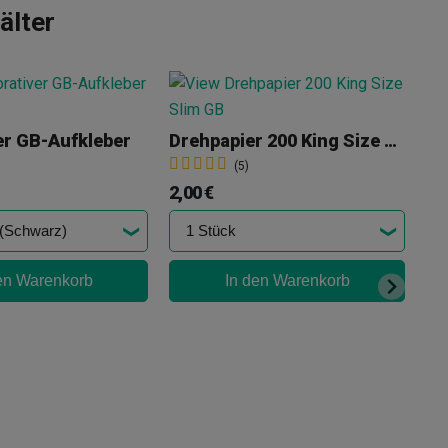
älter
er GB-Aufkleber
Drehpapier 200 King Size Slim GB
(5)
2,00 €
en Warenkorb
In den Warenkorb
0,