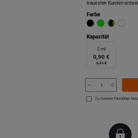
treuesten Kunden entwo
Farbe
Schwarz
Grün
Grün, Gelb un
Gelb, Grü
Kapazität
2 ml
0,90 €
1,11 €
Zu meinen Favoriten hin