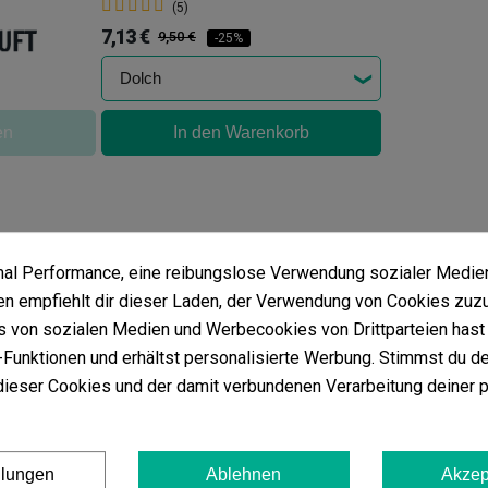
(5)
7,13 €
9,50 €
-25%
en
In den Warenkorb
imal Performance, eine reibungslose Verwendung sozialer Medie
 empfiehlt dir dieser Laden, der Verwendung von Cookies zuz
 von sozialen Medien und Werbecookies von Drittparteien hast 
Funktionen und erhältst personalisierte Werbung. Stimmst du de
ieser Cookies und der damit verbundenen Verarbeitung deiner 
en von
GB Silikon-Behälter
ewertungen in deiner Sprache. Sieh dir alle an, indem du auf ‚Ko
llungen
Ablehnen
Akzep