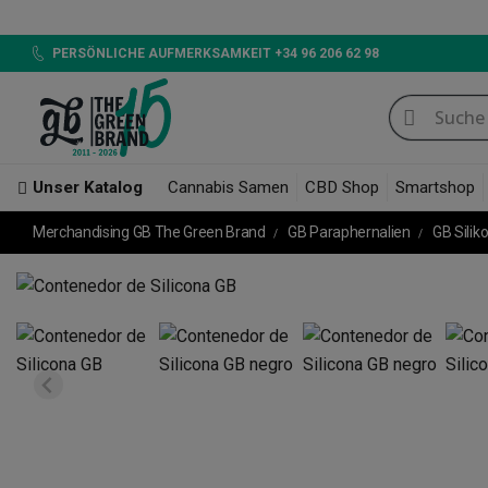
PERSÖNLICHE AUFMERKSAMKEIT +34 96 206 62 98
Unser Katalog
Cannabis Samen
CBD Shop
Smartshop
Merchandising GB The Green Brand
GB Paraphernalien
GB Silik