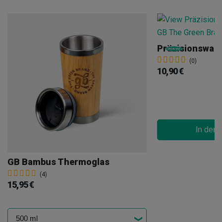
(0)
10,90 €
In den
GB Bambus Thermoglas
(4)
15,95 €