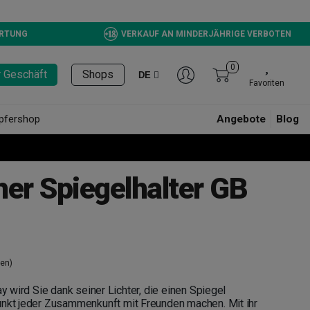
ERTUNG
VERKAUF AN MINDERJÄHRIGE VERBOTEN
0
r Geschäft
Shops
DE
Favoriten
pfershop
Angebote
Blog
her Spiegelhalter GB
en)
ay wird Sie dank seiner Lichter, die einen Spiegel
unkt jeder Zusammenkunft mit Freunden machen. Mit ihr