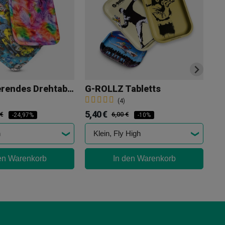
Fluoreszierendes Drehtablett
G-ROLLZ Tabletts
(4)
5,40 €
9,
 €
6,00 €
-24,97%
-10%
en Warenkorb
In den Warenkorb