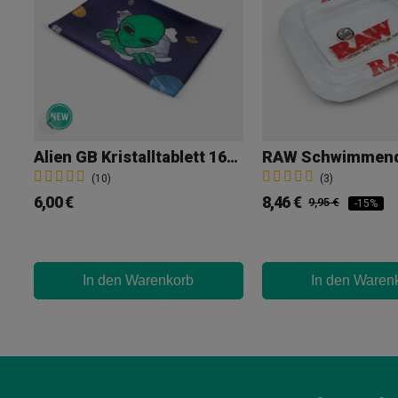
Alien GB Kristalltablett 16x12
RAW Schwimmende
(10)
(3)
6,00 €
8,46 €
9,95 €
-15%
In den Warenkorb
In den Waren