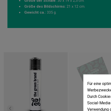
Größe der Schale:
30 x 19 x 2,5 cm.
Größe des Bildschirms:
21 x 12 cm.
Gewicht ca.:
335 g.
Für eine opt
Werbezwecken
Durch Cookies
Social-Media-
Verwendung d