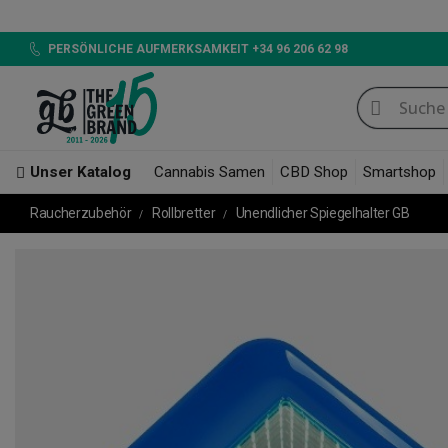
The Green Bucket CBD, Jet
PERSÖNLICHE AUFMERKSAMKEIT +34 96 206 62 98
Unser Katalog
Cannabis Samen
CBD Shop
Smartshop
Raucherzubehör
Rollbretter
Unendlicher Spiegelhalter GB