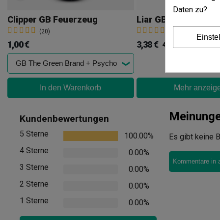
Daten zu?
Clipper GB Feuerzeug
Liar GB 4-In-1 Blätt
(20)
(4)
Einste
1,00 €
3,38 €
4,50 €
-25%
In den Warenkorb
Mehr anzeig
Meinung
Kundenbewertungen
5 Sterne
100.00%
Es gibt keine B
4 Sterne
0.00%
Kommentare in 
3 Sterne
0.00%
2 Sterne
0.00%
1 Sterne
0.00%