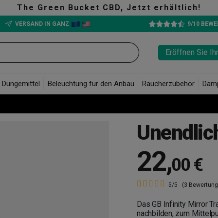
zt erhältlich!
VERSAND IN GANZ
9/10 BEW
Eröffnen Sie Ih
Düngemittel
Beleuchtung für den Anbau
Raucherzubehör
Dam
Unendlic
22
,
00 €
5/5
(3 Bewertung
Das GB Infinity Mirror Tr
nachbilden, zum Mittelp