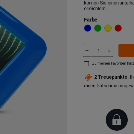
können Sie einen unter
erleichtern.
Farbe
Blau
Grün
Gelb
Rot
Zu meinen Favoriten hin
2
Treuepunkte.
Ih
einen Gutschein umgew