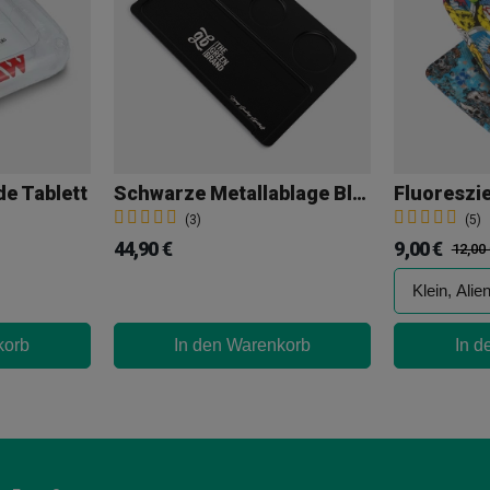
 Tablett
Schwarze Metallablage Black Premium GB
(3)
(5)
44,90 €
9,00 €
12,00
korb
In den Warenkorb
In d