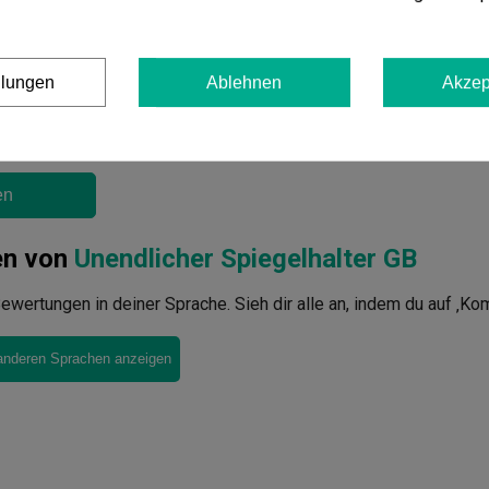
er
llungen
Ablehnen
Akzep
en
en von
Unendlicher Spiegelhalter GB
ewertungen in deiner Sprache. Sieh dir alle an, indem du auf ‚Ko
anderen Sprachen anzeigen