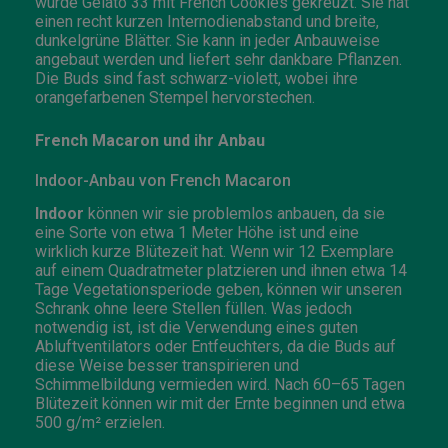
wurde Gelato 33 mit French Cookies gekreuzt. Sie hat
einen recht kurzen Internodienabstand und breite,
dunkelgrüne Blätter. Sie kann in jeder Anbauweise
angebaut werden und liefert sehr dankbare Pflanzen.
Die Buds sind fast schwarz-violett, wobei ihre
orangefarbenen Stempel hervorstechen.
French Macaron und ihr Anbau
Indoor-Anbau von French Macaron
Indoor
können wir sie problemlos anbauen, da sie
eine Sorte von etwa 1 Meter Höhe ist und eine
wirklich kurze Blütezeit hat. Wenn wir 12 Exemplare
auf einem Quadratmeter platzieren und ihnen etwa 14
Tage Vegetationsperiode geben, können wir unseren
Schrank ohne leere Stellen füllen. Was jedoch
notwendig ist, ist die Verwendung eines guten
Abluftventilators oder Entfeuchters, da die Buds auf
diese Weise besser transpirieren und
Schimmelbildung vermieden wird. Nach 60–65 Tagen
Blütezeit können wir mit der Ernte beginnen und etwa
500 g/m² erzielen.