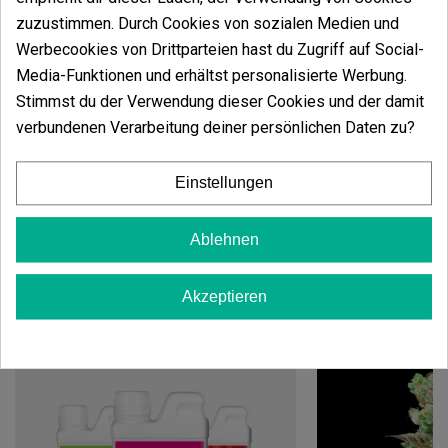
weiteren
karamellartigen Nuancen
im Hintergrund.
Was die
Wirkung
betrifft, so können wir sagen, dass
zuzustimmen. Durch Cookies von sozialen Medien und
sie
entspannend
, aber moderat ist, da sie Sie nicht
Werbecookies von Drittparteien hast du Zugriff auf Social-
auf dem Sofa fesseln wird.
Media-Funktionen und erhältst personalisierte Werbung.
Sativa/Indica
: 20/80 %
Stimmst du der Verwendung dieser Cookies und der damit
Blütezeit
: 60–65 Tage indoor und Ende
verbundenen Verarbeitung deiner persönlichen Daten zu?
September outdoor.
Höhe
: 0,8–1,1 m indoor und 1,3–1,8 m outdoor.
Einstellungen
Ablehnen
Vielleicht gefällt Ihnen auch
Akzeptieren