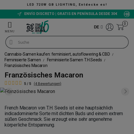
D 720W GB LIGHTING, Entdecke es!
ENVÍO DISCRETO | GRATIS EN PENÍNSULA DESDE 30€
0
DE
Cannabis-Samen kaufen: feminisiert, autoflowering & CBD
Feminisierte Samen
Feminisierte Samen T.H.Seeds
Französisches Macaron
Französisches Macaron
5 / 5
(4 Bewertungen)
French Macaron von T.H. Seeds ist eine hauptsächlich
indicadominierte Sorte mit dichten Buds und einem extrem
süßen Geschmack. Sie erzeugt eine sehr angenehme
körperliche Entspannung.