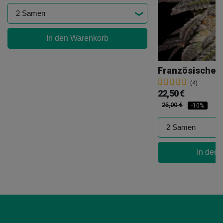
In den Warenkorb
Französische 
(4)
22,50 €
25,00 €
-10%
In den