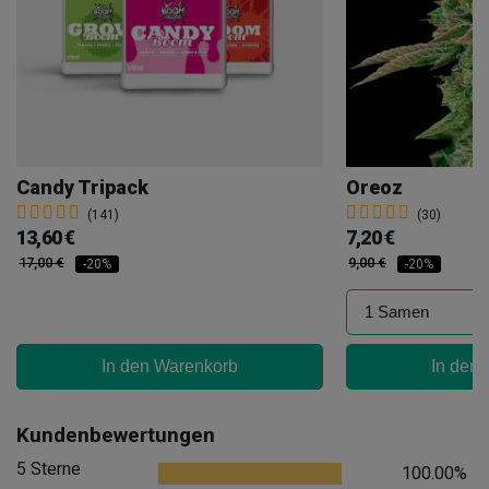
Candy Tripack
Oreoz
(141)
(30)
13,60 €
7,20 €
17,00 €
9,00 €
-20%
-20%
In den Warenkorb
In den
Kundenbewertungen
5 Sterne
100.00%