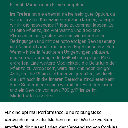
French Macaron im Freien angebaut
Im Freien
ist sie ebenfalls eine sehr gute Option, da
wir sie in allen Klimazonen anbauen können, solange
wir ihr die notwendige Pflege zukommen lassen. Es
ist eine Pflanze, die viel Wärme und trockene
Klimazonen mag, daher werden wir unter diesen
Bedingungen und mit der notwendigen Bewässerung
und Nährstoffzufuhr die besten Ergebnisse erzielen.
Wenn wir sie in feuchteren Umgebungen anbauen,
müssen wir vorbeugende Maßnahmen gegen Pilze
ergreifen. Eine weitere Möglichkeit, die Belüftung der
Pflanze zu verbessern, wäre das Anbinden einiger
Äste, um die Pflanze offener zu gestalten, wodurch
die Luft auch in die inneren Bereiche zirkulieren kann.
Ende September können wir mit der Ernte beginnen
und ein Gewicht von etwa 700 g/Pflanze im
Mutterboden erzielen.
Geschmack und Wirkung von French Macaron
Für eine optimal Performance, eine reibungslose
Ihr
Geschmack
ist die perfekte Kombination aus
Verwendung sozialer Medien und aus Werbezwecken
Noten von
Treibstoff
und erdigen Tönen
, mit
empfiehlt dir dieser Laden, der Verwendung von Cookies