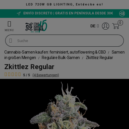
TING, Entdecke es!
ENVÍO DISCRETO | GRATIS EN PENÍNSULA DESDE 30€
0
DE
Cannabis-Samen kaufen: feminisiert, autoflowering & CBD
Samen
in großen Mengen
Reguläre Bulk-Samen
Zkittlez Regular
Zkittlez Regular
5 / 5
(4 Bewertungen)