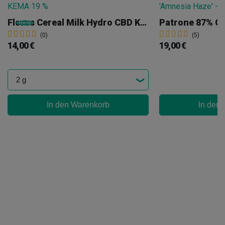
Flores Cereal Milk Hydro CBD KEMA
(0)
(5)
14,00 €
19,00 €
In den Warenkorb
In den