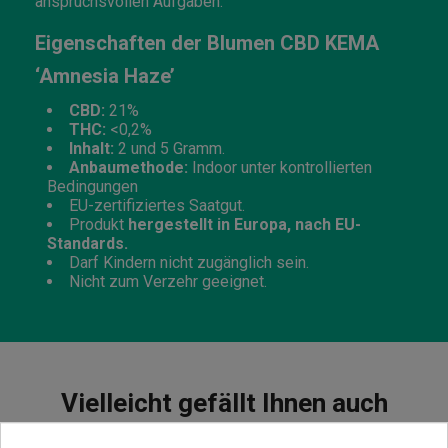
anspruchsvollen Aufgaben.
Eigenschaften der Blumen CBD KEMA
‘Amnesia Haze’
CBD:
21%
THC:
<0,2%
Inhalt:
2 und 5 Gramm.
Anbaumethode:
Indoor unter kontrollierten
Bedingungen
EU-zertifiziertes Saatgut.
Produkt
hergestellt in Europa, nach EU-
Standards.
Darf Kindern nicht zugänglich sein.
Nicht zum Verzehr geeignet.
Vielleicht gefällt Ihnen auch