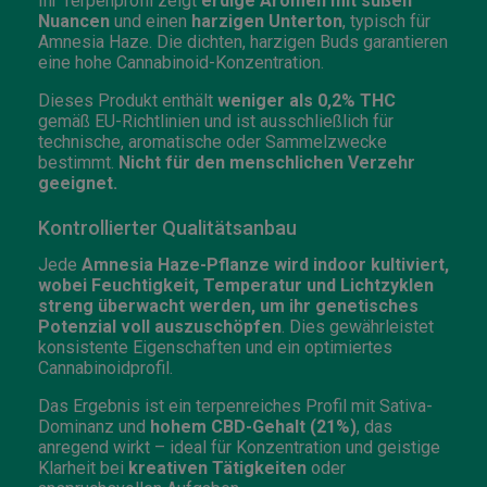
Ihr Terpenprofil zeigt
erdige Aromen mit süßen
Nuancen
und einen
harzigen Unterton
, typisch für
Amnesia Haze. Die dichten, harzigen Buds garantieren
eine hohe Cannabinoid-Konzentration.
Dieses Produkt enthält
weniger als 0,2% THC
gemäß EU-Richtlinien und ist ausschließlich für
technische, aromatische oder Sammelzwecke
bestimmt.
Nicht für den menschlichen Verzehr
geeignet.
Kontrollierter Qualitätsanbau
Jede
Amnesia Haze-Pflanze wird indoor kultiviert,
wobei Feuchtigkeit, Temperatur und Lichtzyklen
streng überwacht werden, um ihr genetisches
Potenzial voll auszuschöpfen
. Dies gewährleistet
konsistente Eigenschaften und ein optimiertes
Cannabinoidprofil.
Das Ergebnis ist ein terpenreiches Profil mit Sativa-
Dominanz und
hohem CBD-Gehalt (21%)
, das
anregend wirkt – ideal für Konzentration und geistige
Klarheit bei
kreativen Tätigkeiten
oder