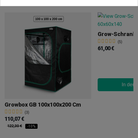
(5)
61,00 €
In den
Growbox GB 100x100x200 Cm
(3)
110,07 €
122,30 €
-10%