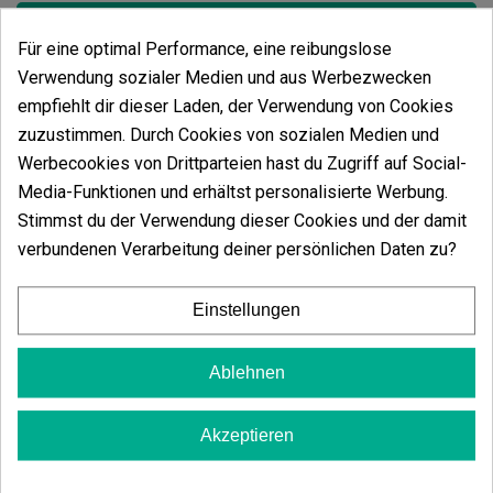
Für eine optimal Performance, eine reibungslose
Verwendung sozialer Medien und aus Werbezwecken
Meinungen von
Armario de cultivo
empfiehlt dir dieser Laden, der Verwendung von Cookies
Dark Box 240x120x220cm
zuzustimmen. Durch Cookies von sozialen Medien und
Es gibt keine Bewertungen in deiner Sprache. Sieh dir alle
Werbecookies von Drittparteien hast du Zugriff auf Social-
an, indem du auf ‚Kommentare in anderen Sprachen‘ klickst.
Media-Funktionen und erhältst personalisierte Werbung.
Stimmst du der Verwendung dieser Cookies und der damit
Kommentare in anderen Sprachen anzeigen
verbundenen Verarbeitung deiner persönlichen Daten zu?
Einstellungen
Ablehnen
Gleiche Kategorie Produkte
Akzeptieren
Armario de cultivo Dark Box
240x120x220cm