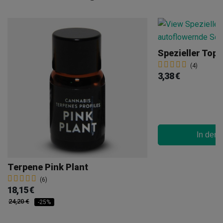
(4)
3,38 €
In den
Terpene Pink Plant
(6)
18,15 €
24,20 €
-25%