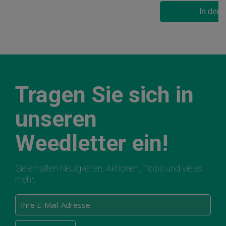
In den
Tragen Sie sich in
unseren
Weedletter ein!
Sie erhalten Neuigkeiten, Aktionen, Tipps und vieles
mehr.