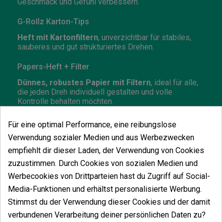
Geschmack und Gefühl verbessern.
G-Rollz Karton-Tips
Heft mit Kartonfiltern
, unverzichtbar für stabiles,
sauberes und gut strukturiertes Drehen.
Papers-Heft + Filter
Dünnes, robustes Papier mit Filtern
, ideal für alle,
die jeden Dreh individuell gestalten und volle
Kontrolle behalten möchten.
G-Rollz 2-teiliges Grinder (53 mm)
Für eine optimal Performance, eine reibungslose
Kompakter, funktionaler Grinder
, entwickelt für
Verwendung sozialer Medien und aus Werbezwecken
schnelles und gleichmäßiges Zerkleinern – praktisch
empfiehlt dir dieser Laden, der Verwendung von Cookies
für zu Hause und unterwegs.
zuzustimmen. Durch Cookies von sozialen Medien und
Werbecookies von Drittparteien hast du Zugriff auf Social-
Media-Funktionen und erhältst personalisierte Werbung.
Stimmst du der Verwendung dieser Cookies und der damit
Vielleicht gefällt Ihnen auch
verbundenen Verarbeitung deiner persönlichen Daten zu?