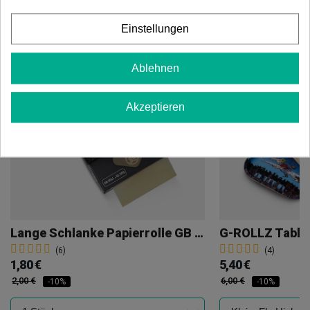
Einstellungen
Ablehnen
Akzeptieren
Lange Schlanke Papierrolle GB 5m + 50 Filter
G-ROLLZ Table
(6)
(4)
1,80 €
5,40 €
2,00 €
6,00 €
-10%
-10%