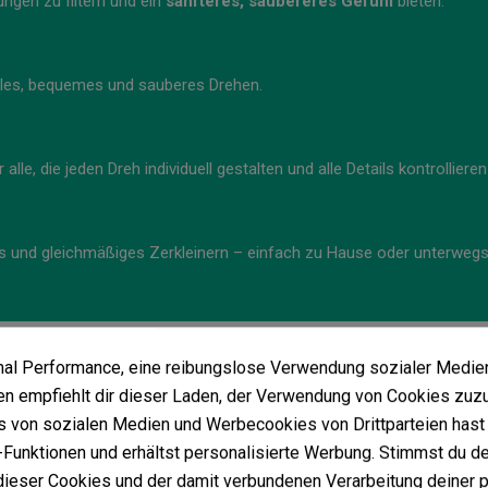
ungen zu filtern und ein
sanfteres, saubereres Gefühl
bieten.
abiles, bequemes und sauberes Drehen.
ür alle, die jeden Dreh individuell gestalten und alle Details kontrollier
les und gleichmäßiges Zerkleinern – einfach zu Hause oder unterweg
imal Performance, eine reibungslose Verwendung sozialer Medie
Vielleicht gefällt Ihnen auch
 empfiehlt dir dieser Laden, der Verwendung von Cookies zuz
 von sozialen Medien und Werbecookies von Drittparteien hast 
Funktionen und erhältst personalisierte Werbung. Stimmst du de
ieser Cookies und der damit verbundenen Verarbeitung deiner 