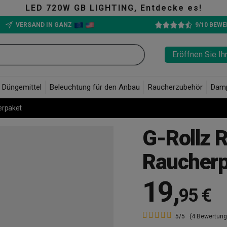
G, Entdecke es!
VERSAND IN GANZ
9/10 BEW
Eröffnen Sie Ih
Düngemittel
Beleuchtung für den Anbau
Raucherzubehör
Dam
erpaket
G-Rollz R
Raucherp
19
,
95 €
5/5
(4 Bewertung