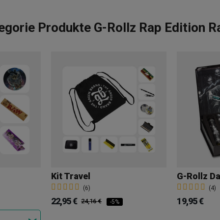
egorie Produkte G-Rollz Rap Edition 
Kit Travel
(6)
(4)
22,95 €
19,95 €
24,16 €
-5%