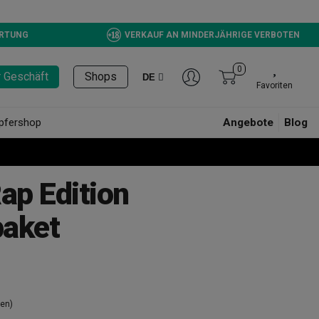
ERTUNG
VERKAUF AN MINDERJÄHRIGE VERBOTEN
0
r Geschäft
Shops
DE
Favoriten
pfershop
Angebote
Blog
ap Edition
aket
en)