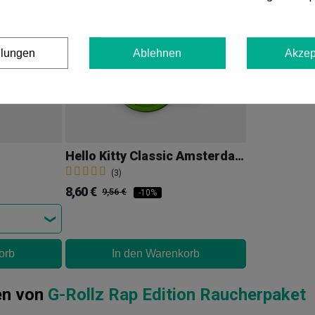
llungen
Ablehnen
Akzep
Hello Kitty Classic Amsterdam Kleinschale + Aschenbecher-Set
(3)
8,60 €
9,56 €
-10%
orb
In den Warenkorb
en von
G-Rollz Rap Edition Raucherpaket