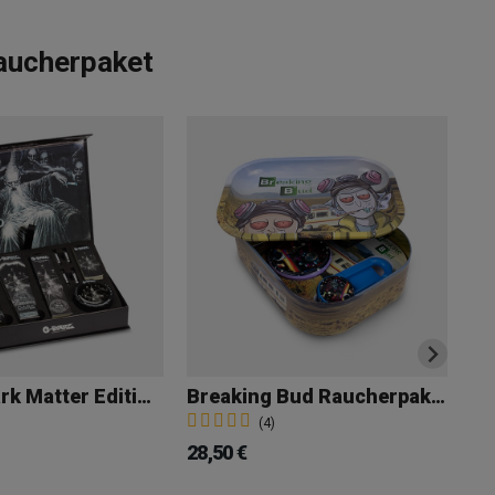
Raucherpaket
G-Rollz Dark Matter Edition Raucher-Set
Breaking Bud Raucherpaket
GB
(4)
28,50 €
25