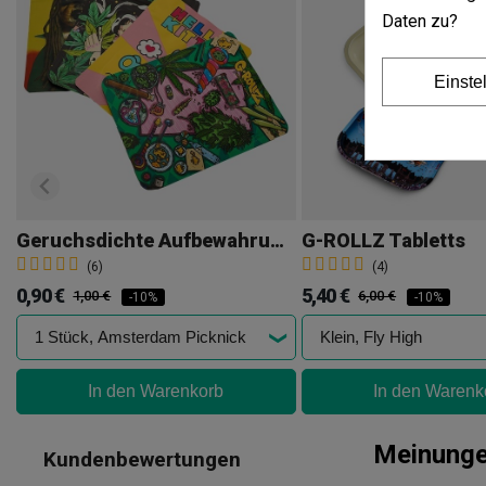
Daten zu?
Einste
Geruchsdichte Aufbewahrungstasche 100x125 Mm
G-ROLLZ Tabletts
(6)
(4)
0,90 €
5,40 €
1,00 €
6,00 €
-10%
-10%
In den Warenkorb
In den Warenk
Meinung
Kundenbewertungen