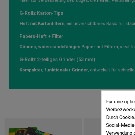
Filter zur Verbesserung des Zuges, die helfen, Verunreinig
G-Rollz Karton-Tips
Heft mit Kartonfiltern
, ein unverzichtbares Basic für st
Papers-Heft + Filter
Dünnes, widerstandsfähiges Papier mit Filtern
, ideal f
G-Rollz 2-teiliges Grinder (53 mm)
Kompakter, funktionaler Grinder
, entwickelt für schnel
Für eine opt
Werbezwecken
Durch Cookies
Social-Media-
Verwendung d