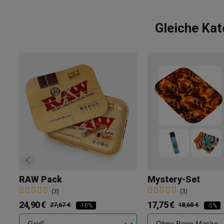
Gleiche Kat
RAW Pack
Mystery-Set
(3)
(3)
24,90 €
17,75 €
27,67 €
18,68 €
-10%
-5%