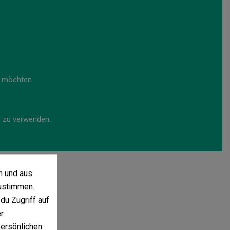
en möchten.
s zu verwenden.
n und aus
ustimmen.
du Zugriff auf
r
persönlichen