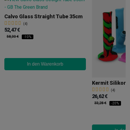
Calvo Glass Straight Tube 35cm
(4)
52,47 €
58,30 €
-10%
In den Warenkorb
Kermit Silikon
(4)
26,62 €
33,28 €
-20%