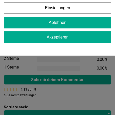
Einstellungen
Ablehnen
Kundenbewertungen
5 Sterne
83.33%
Akzeptieren
4 Sterne
16.67%
3 Sterne
0.00%
2 Sterne
0.00%
1 Sterne
0.00%
Schreib deinen Kommentar
4.83
von
5
6 Gesamtbewertungen
Sortiere nach: