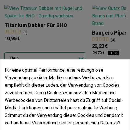
Titanium Dabber Für BHO
Bangers Pipas
(4)
10,95 €
(4)
22,23 €
24,70 €
-10%
Für eine optimal Performance, eine reibungslose
In den Warenkorb
Verwendung sozialer Medien und aus Werbezwecken
In den
empfiehlt dir dieser Laden, der Verwendung von Cookies
zuzustimmen. Durch Cookies von sozialen Medien und
Werbecookies von Drittparteien hast du Zugriff auf Social-
Media-Funktionen und erhältst personalisierte Werbung.
Stimmst du der Verwendung dieser Cookies und der damit
verbundenen Verarbeitung deiner persönlichen Daten zu?