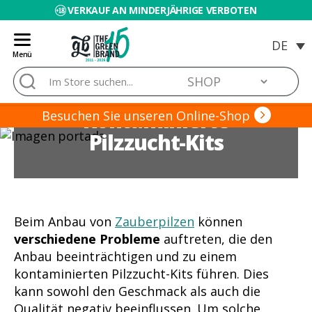
VERKAUF AN MINDERJÄHRIGE VERBOTEN
Menü
Blog
Suche
de
nach:
Grow
Kontaminierte
Barato
Besuchen Sie unseren Online-Shop
Pilzzucht-Kits
Beim Anbau von
Zauberpilzen
können
verschiedene Probleme
auftreten, die den
Anbau beeinträchtigen und zu einem
kontaminierten Pilzzucht-Kits führen. Dies
kann sowohl den Geschmack als auch die
Qualität negativ beeinflussen. Um solche