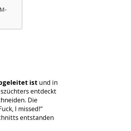
IM-
bgeleitet ist
und in
iszüchters entdeckt
chneiden. Die
Fuck, I missed!“
chnitts entstanden