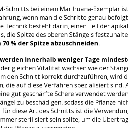
-Schnitts bei einem Marihuana-Exemplar ist
rfahrung, wenn man die Schritte genau befolgt
se Technik besteht darin, einen Teil der apika
us, die Spitze des oberen Stängels festzuhalte
a
70 % der Spitze abzuschneiden
.
werden innerhalb weniger Tage mindest
t der gleichen Vitalität wachsen wie der Stänge
 Um den Schnitt korrekt durchzuführen, wird
die auf diese Verfahren spezialisiert sind. A
eine gut geschärfte Schere verwendet werden
ängel zu beschädigen, sodass die Pflanze nich
 für diese Art des Schnitts ist die Verwendu
immer sterilisiert sein sollte, um die Übertr
f die Pflanze zu vermeiden.