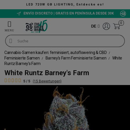
, Entdecke es!
The Gree
ENVÍO DISCRETO | GRATIS EN PENÍNSULA DESDE 30€
0
DE
Cannabis-Samen kaufen: feminisiert, autoflowering & CBD
Feminisierte Samen
Barney's Farm Feminisierte Samen
White
Runtz Barney's Farm
White Runtz Barney's Farm
5 / 5
(15 Bewertungen)