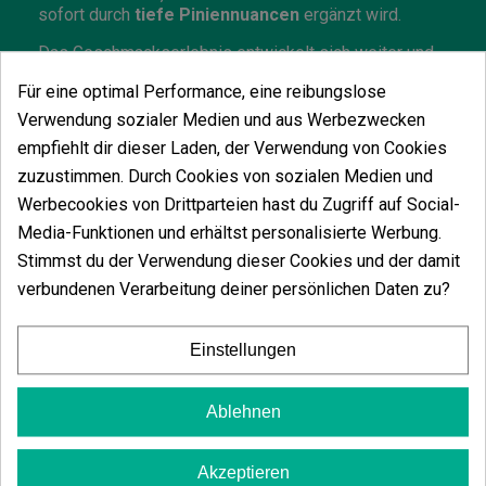
sofort durch
tiefe Piniennuancen
ergänzt wird.
Das Geschmackserlebnis entwickelt sich weiter und
enthüllt Geschmacksschichten mit
vorherrschenden
Für eine optimal Performance, eine reibungslose
Noten von Vanille und Pfirsich
, die sich subtil
zeigen. Ein kohlenwasserstoffartiger Hintergrund
Verwendung sozialer Medien und aus Werbezwecken
verleiht eine Note von Raffinesse und schafft ein
empfiehlt dir dieser Laden, der Verwendung von Cookies
Bouquet, das traditionelle sensorische Erwartungen
herausfordert.
zuzustimmen. Durch Cookies von sozialen Medien und
Werbecookies von Drittparteien hast du Zugriff auf Social-
Indoor-Anbau von White Runtz
Media-Funktionen und erhältst personalisierte Werbung.
In kontrollierten Umgebungen zeigt White Runtz ein
Stimmst du der Verwendung dieser Cookies und der damit
außerordentlich vorhersehbares und stabiles
verbundenen Verarbeitung deiner persönlichen Daten zu?
Wachstumsmuster
. Die Pflanzen erreichen Höhen
zwischen 120-140 cm mit einer kompakten Struktur
und mehreren Blütenstandorten, die hervorragend auf
Einstellungen
Trainingstechniken wie SCROG oder LST reagieren.
Ihre Blütephase
dauert 8-10 Wochen
, in der sie
Ablehnen
unglaublich dichte Buds entwickelt, die mit Trichomen
bedeckt sind und ihr außergewöhnliches genetisches
Potenzial widerspiegeln. Die Erträge von White Runtz
Akzeptieren
können bis zu
550 g/m²
erreichen, mit Blüten, die