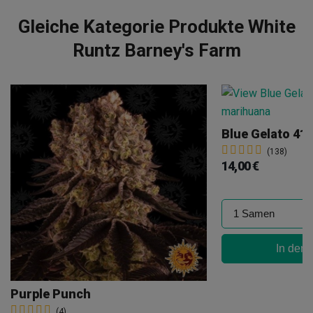
Gleiche Kategorie Produkte White
Runtz Barney's Farm
Blue Gelato 41
(138)
14,00 €
In den
Purple Punch
(4)