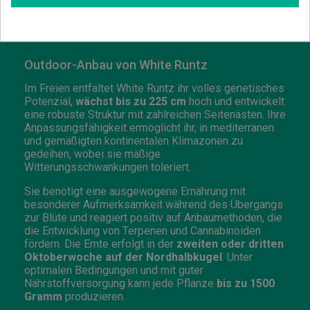
Farben von
tiefem Grün bis zu violetten Tönen
zeigen und von einer dicken Harzschicht überzogen
sind.
Outdoor-Anbau von White Runtz
Im Freien entfaltet White Runtz ihr volles genetisches
Potenzial,
wächst bis zu 225 cm
hoch und entwickelt
eine robuste Struktur mit zahlreichen Seitenästen. Ihre
Anpassungsfähigkeit ermöglicht ihr, in mediterranen
und gemäßigten kontinentalen Klimazonen zu
gedeihen, wobei sie mäßige
Witterungsschwankungen toleriert.
Sie benötigt eine ausgewogene Ernährung mit
besonderer Aufmerksamkeit während des Übergangs
zur Blüte und reagiert positiv auf Anbaumethoden, die
die Entwicklung von Terpenen und Cannabinoiden
fördern. Die Ernte erfolgt in der
zweiten oder dritten
Oktoberwoche auf der Nordhalbkugel
. Unter
optimalen Bedingungen und mit guter
Nährstoffversorgung kann jede Pflanze
bis zu 1500
Gramm
produzieren.