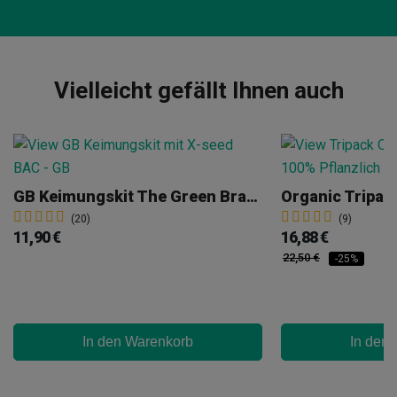
Vielleicht gefällt Ihnen auch
GB Keimungskit The Green Brand
Organic Tripac
(20)
(9)
11,90 €
16,88 €
22,50 €
-25%
In den Warenkorb
In den