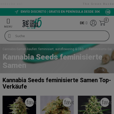
The Green Bucket CBD, Jetzt erhältlich!
ENVÍO DISCRETO | GRATIS EN PENÍNSULA DESDE 30€
0
DE
Cannabis-Samen kaufen: feminisiert, autoflowering & CBD
Feminisierte Sa
Kannabia Seeds feminisierte
Samen
Kannabia Seeds feminisierte Samen
Top-
Verkäufe
favorite_border
favorite_border
favo