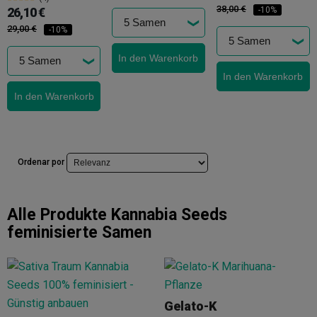
38,00 €
26,10 €
-10%
29,00 €
-10%
In den Warenkorb
In den Warenkorb
In den Warenkorb
Ordenar por
Alle Produkte
Kannabia Seeds
feminisierte Samen
Gelato-K