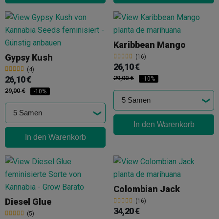
Karibbean Mango
Gypsy Kush
(16)
26,10 €
(4)
26,10 €
29,00 €
-10%
29,00 €
-10%
In den Warenkorb
In den Warenkorb
Colombian Jack
Diesel Glue
(16)
34,20 €
(5)