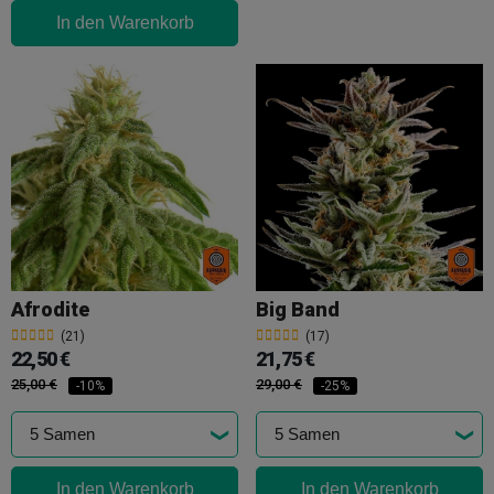
In den Warenkorb
Afrodite
Big Band
(21)
(17)
22,50 €
21,75 €
25,00 €
29,00 €
-10%
-25%
In den Warenkorb
In den Warenkorb