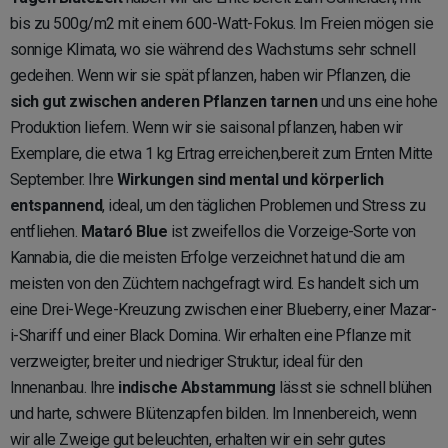
bis zu 500g/m2 mit einem 600-Watt-Fokus. Im Freien mögen sie
sonnige Klimata, wo sie während des Wachstums sehr schnell
gedeihen. Wenn wir sie spät pflanzen, haben wir Pflanzen, die
sich gut zwischen anderen Pflanzen tarnen
und uns eine hohe
Produktion liefern. Wenn wir sie saisonal pflanzen, haben wir
Exemplare, die etwa 1 kg Ertrag erreichen,bereit zum Ernten Mitte
September. Ihre
Wirkungen sind mental und körperlich
entspannend
, ideal, um den täglichen Problemen und Stress zu
entfliehen.
Mataró Blue
ist zweifellos die Vorzeige-Sorte von
Kannabia, die die meisten Erfolge verzeichnet hat und die am
meisten von den Züchtern nachgefragt wird. Es handelt sich um
eine Drei-Wege-Kreuzung zwischen einer Blueberry, einer Mazar-
i-Shariff und einer Black Domina. Wir erhalten eine Pflanze mit
verzweigter, breiter und niedriger Struktur, ideal für den
Innenanbau. Ihre
indische Abstammung
lässt sie schnell blühen
und harte, schwere Blütenzapfen bilden. Im Innenbereich, wenn
wir alle Zweige gut beleuchten, erhalten wir ein sehr gutes