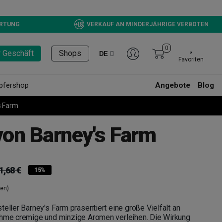
Green Bucket CBD, Jetzt erhältlich!
ERTUNG
VERKAUF AN MINDERJÄHRIGE VERBOTEN
0
r Geschäft
Shops
DE
Favoriten
pfershop
Angebote
Blog
s Farm
von Barney's Farm
1,68 €
15%
en)
teller Barney's Farm präsentiert eine große Vielfalt an
ehme cremige und minzige Aromen verleihen. Die Wirkung