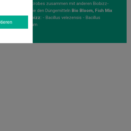
rd empfohlen, Microbes zusammen mit anderen Biobizz-
nd Coco-Mix
sowie den Düngemitteln
Bio Bloom, Fish Mix
robes von Biobizz:
- Bacillus velezensis - Bacillus
tieren
richoderma harzianum