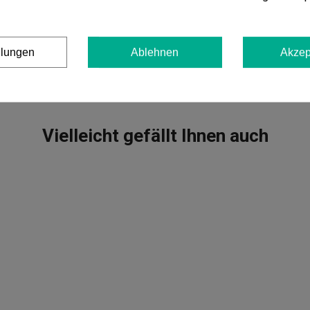
Wochen wieder auf 0,2 mg/L gesenkt werden. Außerdem wi
Produkten wie den Substraten Biobizz All Mix,
Light-Mix u
oder Acti-Vera
zu verwenden.
Zusammensetzung von Mic
llungen
Ablehnen
Akzep
licheniformis - Bacillus pumilus - Bacillus megaterium - T
Vielleicht gefällt Ihnen auch