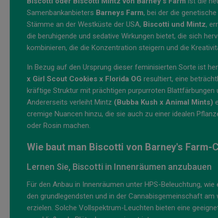
Biscotti oder Biscotti Mintz von Barney's Farm
ist die n
Samenbankanbieters
Barneys Farm
, bei der die genetisch
Stämme an der Westküste der USA,
Biscotti und Mintz
, e
die beruhigende und sedative Wirkungen bietet, die sich he
kombinieren, die die Konzentration steigern und die Kreativi
In Bezug auf den Ursprung dieser feminisierten Sorte ist h
x Girl Scout Cookies x Florida OG
resultiert, eine beträc
kräftige Struktur mit prächtigen purpurroten Blattfärbungen 
Andererseits verleiht Mintz
(Bubba Kush x Animal Mints)
e
cremige Nuancen hinzu, die sie auch zu einer idealen Pflan
oder Rosin machen.
Wie baut man Biscotti von Barney's Farm
Lernen Sie, Biscotti in Innenräumen anzubauen
Für den Anbau in Innenräumen unter HPS-Beleuchtung, wie
den grundlegendsten und in der Cannabisgemeinschaft am w
erzielen. Solche Vollspektrum-Leuchten bieten eine geeignet