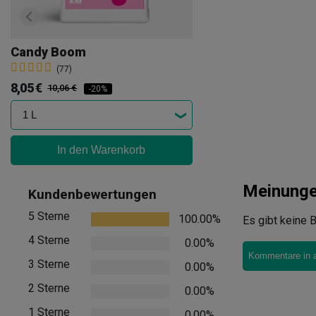
Candy Boom
(77)
8,05 €
10,06 €
-20%
In den Warenkorb
Meinung
Kundenbewertungen
5 Sterne
100.00%
Es gibt keine B
4 Sterne
0.00%
Kommentare in 
3 Sterne
0.00%
2 Sterne
0.00%
1 Sterne
0.00%