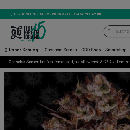
LED 720W GB LIGHTING, Entde
PERSÖNLICHE AUFMERKSAMKEIT +34 96 206 62 98
Unser Katalog
Cannabis Samen
CBD Shop
Smartshop
Cannabis-Samen kaufen: feminisiert, autoflowering & CBD
Femini