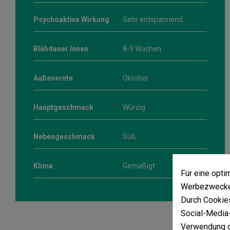
Psychoaktive Wirkung
Sehr entspannend
Blühdauer Innen
8-9 Wochen
Außenernte
Oktober
Hauptgeschmack
Würzig
Nebengeschmack
Süß
Klima
Gemäßigt
Für eine opt
Werbezwecken
Durch Cookies
Social-Media-
Verwendung d