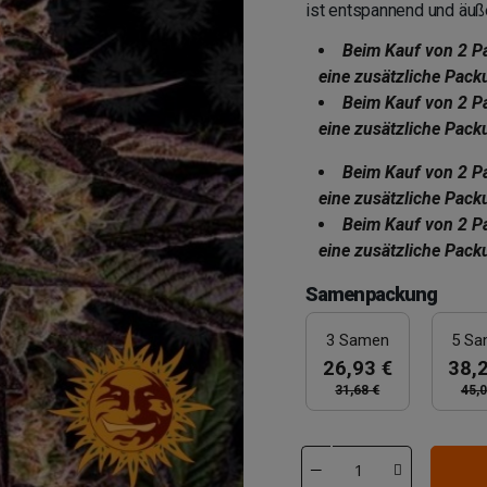
ist entspannend und äu
Beim Kauf von 2 P
eine zusätzliche Pack
Beim Kauf von 2 P
eine zusätzliche Pack
Beim Kauf von 2 P
eine zusätzliche Pack
Beim Kauf von 2 P
eine zusätzliche Pack
Samenpackung
3 Samen
5 S
26,93 €
38,
31,68 €
45,0