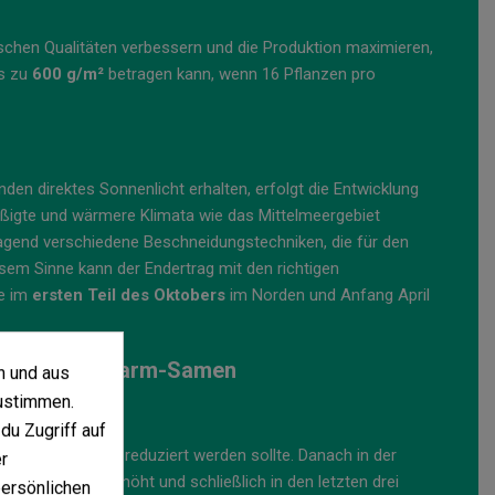
schen Qualitäten verbessern und die Produktion maximieren,
s zu
600 g/m²
betragen kann, wenn 16 Pflanzen pro
en direktes Sonnenlicht erhalten, erfolgt die Entwicklung
mäßigte und wärmere Klimata wie das Mittelmeergebiet
ragend verschiedene Beschneidungstechniken, die für den
esem Sinne kann der Endertrag mit den richtigen
te im
ersten Teil des Oktobers
im Norden und Anfang April
on Barney's Farm-Samen
n und aus
ustimmen.
du Zugriff auf
nt, auf
0,2 mg/L
reduziert werden sollte. Danach in der
r
 auf 0,4 mg/L erhöht und schließlich in den letzten drei
persönlichen