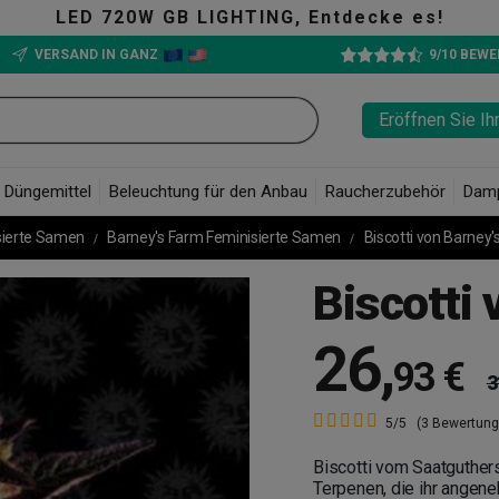
cke es!
The 
VERSAND IN GANZ
9/10 BEW
Eröffnen Sie Ih
Düngemittel
Beleuchtung für den Anbau
Raucherzubehör
Dam
sierte Samen
Barney's Farm Feminisierte Samen
Biscotti von Barney'
Biscotti 
26
,
93 €
3
5/5
(3 Bewertung
Biscotti vom Saatguthers
Terpenen, die ihr angen