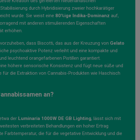
eueste Kreation des gefeierten niederländischen
e Stabilisierung durch Hybridisierung zweier hochkarätiger
rreicht wurde. Sie weist eine
80%ige Indika-Dominanz
auf,
rvorragend mit anderen stimulierenden Eigenschaften
tät erhöhen.
ervorzuheben, dass Biscotti, das aus der Kreuzung von
Gelato
htliche psychoaktive Potenz verleiht und eine kompakte und
und leuchtend orangefarbenen Pistillen garantiert.
ine höhere sensorische Konsistenz und fügt neue süße und
ze für die Extraktion von Cannabis-Produkten wie Haschisch
-Cannabissamen an?
 etwa der
Luminaria 1000W DE GB Lighting
, lässt sich mit
eitesten verbreiteten Behandlungen ein hoher Ertrag
e Farbtemperatur, die für die vegetative Entwicklung und die