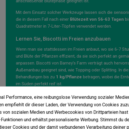
anschließende Blütephase geeignet ist.
Mit dem Einsatz solcher Werkzeuge lassen sich die sensori
die in diesem Fall nach einer
Blütezeit von 56-63 Tagen
bi
Quadratmeter in 7-Liter-Töpfen verwendet werden.
Lernen Sie, Biscotti im Freien anzubauen
Wenn man sie stattdessen im Freien anbaut, wo sie 6-7 Stund
und Blüte der Pflanzen effizient, da sie sich perfekt an ge
anpassen. Biscotti von Barney's Farm verträgt auch hervor
Außenanbau geeignet sind, wie Topping oder Splitting. In di
Behandlungen bis zu
1 kg/Pflanze
betragen, wobei die Ern
im Süden perfekt reif ist.
Geschmack und Wirkungen der Biscotti v
imal Performance, eine reibungslose Verwendung sozialer Medie
 empfiehlt dir dieser Laden, der Verwendung von Cookies zuz
Geschmack und Aroma
 von sozialen Medien und Werbecookies von Drittparteien hast 
Überraschend undenden Wochen, wenn die Blühphase begin
Funktionen und erhältst personalisierte Werbung. Stimmst du de
fünften, sechsten und siebten Woche sollte die Dosis wieder
ieser Cookies und der damit verbundenen Verarbeitung deiner 