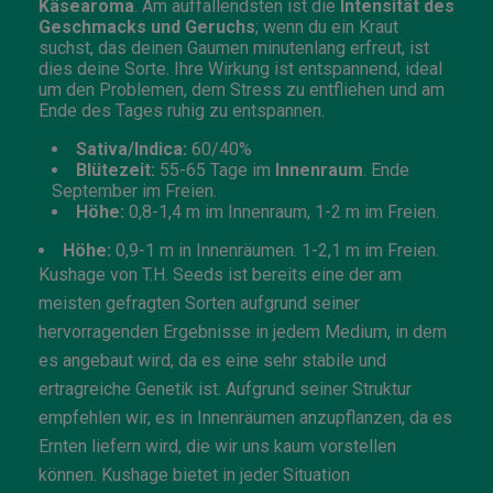
Käsearoma
. Am auffallendsten ist die
Intensität des
Geschmacks und Geruchs
; wenn du ein Kraut
suchst, das deinen Gaumen minutenlang erfreut, ist
dies deine Sorte. Ihre Wirkung ist entspannend, ideal
um den Problemen, dem Stress zu entfliehen und am
Ende des Tages ruhig zu entspannen.
Sativa/Indica:
60/40%
Blütezeit:
55-65 Tage im
Innenraum
. Ende
September im Freien.
Höhe:
0,8-1,4 m im Innenraum, 1-2 m im Freien.
Höhe:
0,9-1 m in Innenräumen. 1-2,1 m im Freien.
Kushage von T.H. Seeds ist bereits eine der am
meisten gefragten Sorten aufgrund seiner
hervorragenden Ergebnisse in jedem Medium, in dem
es angebaut wird, da es eine sehr stabile und
ertragreiche Genetik ist. Aufgrund seiner Struktur
empfehlen wir, es in Innenräumen anzupflanzen, da es
Ernten liefern wird, die wir uns kaum vorstellen
können. Kushage bietet in jeder Situation