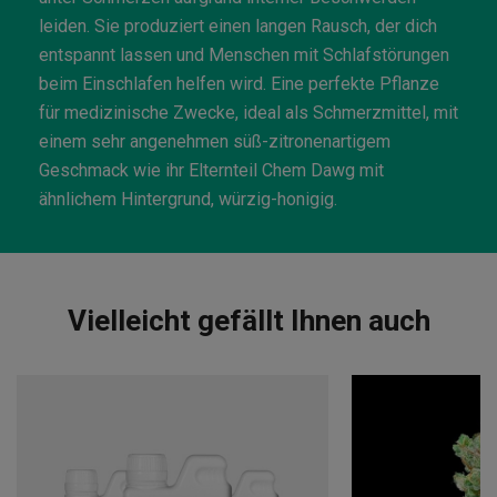
leiden. Sie produziert einen langen Rausch, der dich
entspannt lassen und Menschen mit Schlafstörungen
beim Einschlafen helfen wird. Eine perfekte Pflanze
für medizinische Zwecke, ideal als Schmerzmittel, mit
einem sehr angenehmen süß-zitronenartigem
Geschmack wie ihr Elternteil Chem Dawg mit
ähnlichem Hintergrund, würzig-honigig.
Vielleicht gefällt Ihnen auch