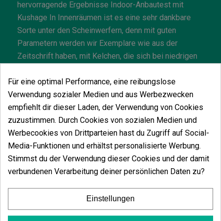
hervorragende Ergebnisse Indoor-Anbautest mit
Kushage In Innenräumen ist es eine sehr dankbare
Sorte unter den Scheinwerfern, denn mit guten
Parametern werden wir Exemplare wie aus der
Zeitschrift haben, mit Kelchen, die sich bei niedrigen
Temperaturen violett verfärben, und einem völlig
afghanischen Aroma. Der zentrale ist deutlich
Für eine optimal Performance, eine reibungslose
überlegen, denn nach zwei Monaten Blüte wird er
Verwendung sozialer Medien und aus Werbezwecken
aufgequollen und prall sein, vergleichbar mit einer
empfiehlt dir dieser Laden, der Verwendung von Cookies
Coca-Cola-Flasche und mit einem unwiderstehlichen
zuzustimmen. Durch Cookies von sozialen Medien und
Kush-Aroma. Das Schema erinnert uns an OG Kush,
Werbecookies von Drittparteien hast du Zugriff auf Social-
aufgrund des großen zentralen Kelches, der aus einer
Media-Funktionen und erhältst personalisierte Werbung.
glänzend dunklen Farbe hervorragt. Bei guten
Stimmst du der Verwendung dieser Cookies und der damit
Anbaubedingungen wird er Ernten von bis zu 400 g
verbundenen Verarbeitung deiner persönlichen Daten zu?
mit etwa 11 Pflanzen pro m² in nur 70 Tagen Anbau
liefern. Outdoor-Anbautest mit Kushage Im Freien
Einstellungen
bleibt es nicht zurück, denn es liefert uns die