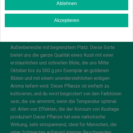
maximale Produktion, wenn wir es mitten im Sommer
Ablehnen
pflanzen, mit einer 100%igen Sonneneinstrahlung.
Dank seiner kompakten Struktur bleibt diese Pflanze
Akzeptieren
unbemerkt vor unerwünschten Blicken und
Neugierigen. Sie machen sie zu einem
hervorragenden Kandidaten für Balkone und
Außenbereiche mit begrenztem Platz. Diese Sorte
bietet uns die ganze Qualität eines Kush mit einer
erstaunlichen und schnellen Blüte, die uns Mitte
Oktober bis zu 500 g pro Exemplar an goldenen
Blüten und mit einem unwiderstehlichen erdigen
Aroma liefern wird. Diese Pflanze ist einfach zu
kultivieren, und du wirst begeistert von den Farbtönen
sein, die sie annimmt, wenn die Temperatur optimal
ist. Arten von Effekten, die der Konsum von Kushage
produziert Diese Pflanze hat eine narkotische
Wirkung, sehr entspannend, ideal für Menschen, die
unter Schmerzen aufgrund interner Beschwerden