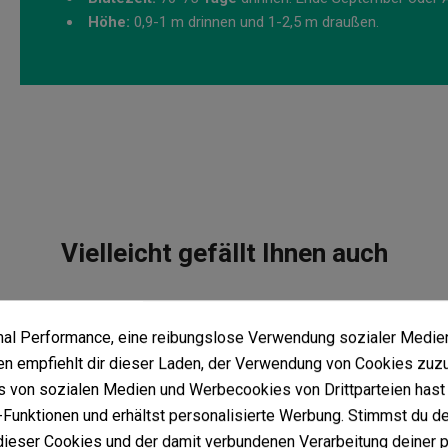
Höhe:
0,9-1 m drinnen und 1-2,5 m draußen.
Vielleicht gefällt Ihnen auch
imal Performance, eine reibungslose Verwendung sozialer Medie
 empfiehlt dir dieser Laden, der Verwendung von Cookies zuz
Leckere Kekse
 von sozialen Medien und Werbecookies von Drittparteien hast 
(5)
Funktionen und erhältst personalisierte Werbung. Stimmst du de
10,20 €
12,00 €
-15%
ieser Cookies und der damit verbundenen Verarbeitung deiner 