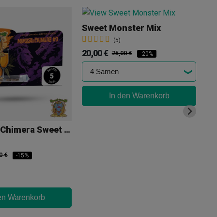
Sweet Monster Mix
(5)
20,00 €
23
25,00 €
-20%
In den Warenkorb
Mimosa X Chimera Sweet Seeds
0 €
-15%
en Warenkorb