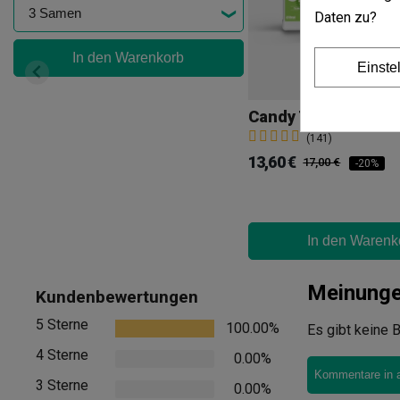
Daten zu?
In den Warenkorb
Einste
Candy Tripack
(141)
13,60 €
17,00 €
-20%
In den Warenk
Meinung
Kundenbewertungen
5 Sterne
100.00%
Es gibt keine B
4 Sterne
0.00%
Kommentare in 
3 Sterne
0.00%