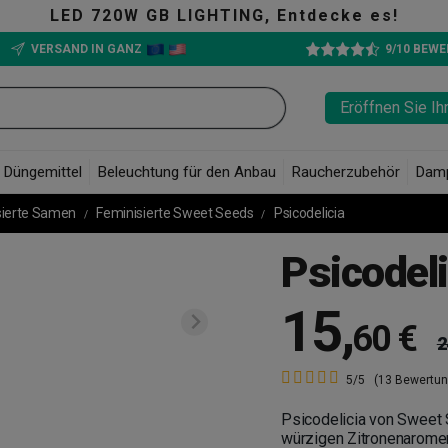
, Entdecke es!
VERSAND IN GANZ
9/10 BEW
Eröffnen Sie Ih
Düngemittel
Beleuchtung für den Anbau
Raucherzubehör
Dam
sierte Samen
Feminisierte Sweet Seeds
Psicodelicia
Psicodeli
15
,
60 €
2
5/5
(13 Bewertu
Psicodelicia von Sweet S
würzigen Zitronenaromen,