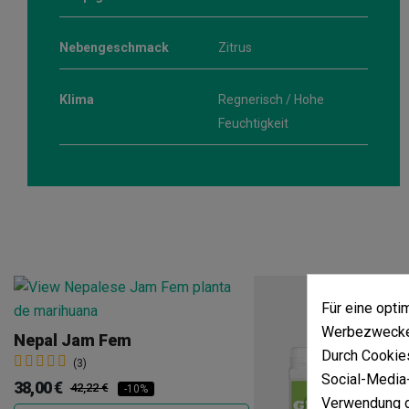
Nebengeschmack
Zitrus
Klima
Regnerisch / Hohe
Feuchtigkeit
Für eine opt
Werbezwecken
Nepal Jam Fem
Durch Cookies
(3)
Social-Media-
38,00 €
42,22 €
-10%
Verwendung d