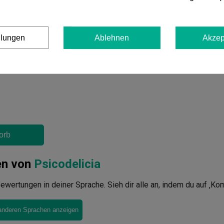
In den Warenkorb
llungen
Ablehnen
Akzep
orb
en von
Psicodelicia
ewertungen in deiner Sprache. Sieh dir alle an, indem du auf ‚Ko
anderen Sprachen anzeigen