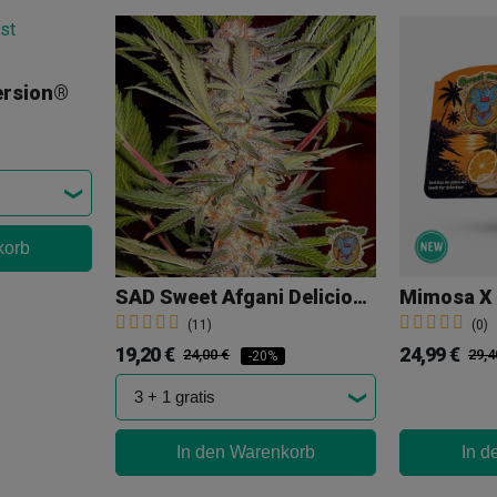
ersion®
korb
SAD Sweet Afgani Delicious S1
(11)
(0)
19,20 €
24,99 €
24,00 €
29,4
-20%
In den Warenkorb
In d