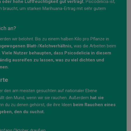
oder hohe Luftfeuchtigkeit gut verträgt.
Psicodelicia ist,
an braucht, um starken Marihuana-Ertrag mit sehr gutem
ich an?
rden wir belohnt. Bis zu einem halben Kilo pro Pflanze in
sgewogenen Blatt-/Kelchverhältnis,
was die Arbeiten beim
.
Viele Nutzer behaupten, dass Psicodelicia in diesem
tändig ausreifen zu lassen, was zu viel dichten und
men.
rte
ter den am meisten gesuchten auf nationaler Ebene
füllt den Mund, wenn wir sie rauchen. Außerdem
hat sie
 du zu denen gehörst, die ihre Ideen
beim Rauchen eines
geben, den du suchst.
Anfang Oktober draußen.