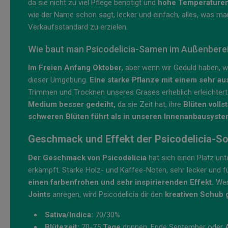
da sie nicht zu viel Pflege benötigt und
hohe Temperaturen 
wie der Name schon sagt, lecker und einfach, alles, was m
Verkaufsstandard zu erzielen.
Wie baut man Psicodelicia-Samen im Außenbere
Im Freien Anfang Oktober,
aber wenn wir Geduld haben, we
dieser Umgebung.
Eine starke Pflanze mit einem sehr au
Trimmen und Trocknen unseres Grases erheblich erleichtert
Medium besser gedeiht,
da sie Zeit hat, ihre
Blüten volls
schweren Blüten führt als in unseren Innenanbausyste
Geschmack und Effekt der Psicodelicia-So
Der Geschmack von Psicodelicia
hat sich einen Platz un
erkämpft. Starke Holz- und Kaffee-Noten, sehr lecker und 
einen farbenfrohen und sehr inspirierenden Effekt.
Wenn
Joints
anregen, wird Psicodelicia dir den
kreativen Schub 
Sativa/Indica:
70/30%
Blütezeit:
70-75
Tage
drinnen. Ende September oder 