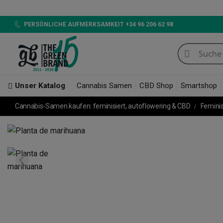
LED 720W GB LIGHTING
PERSÖNLICHE AUFMERKSAMKEIT +34 96 206 62 98
Unser Katalog
Cannabis Samen
CBD Shop
Smartshop
Cannabis-Samen kaufen: feminisiert, autoflowering & CBD
Femini