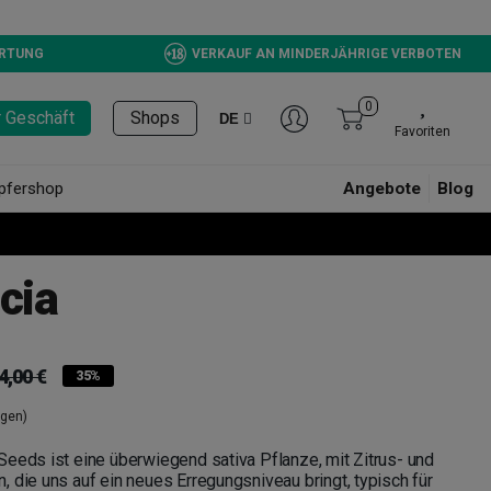
ERTUNG
VERKAUF AN MINDERJÄHRIGE VERBOTEN
0
r Geschäft
Shops
DE
Favoriten
pfershop
Angebote
Blog
cia
4,00 €
35%
ngen)
eeds ist eine überwiegend sativa Pflanze, mit Zitrus- und
 die uns auf ein neues Erregungsniveau bringt, typisch für