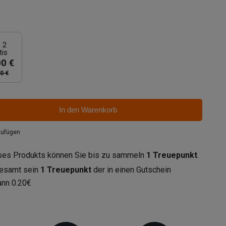
 2
tis
00 €
0 €
In den Warenkorb
zufügen
eses Produkts können Sie bis zu sammeln
1
Treuepunkt
.
gesamt sein
1
Treuepunkt
der in einen Gutschein
ann
0.20€