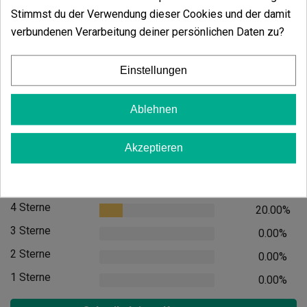
Black Tornado
Stimmst du der Verwendung dieser Cookies und der damit
(3)
verbundenen Verarbeitung deiner persönlichen Daten zu?
15,11 €
15,90 €
-5%
Einstellungen
Ablehnen
In den
Akzeptieren
Kundenbewertungen
5 Sterne
80.00%
4 Sterne
20.00%
3 Sterne
0.00%
2 Sterne
0.00%
1 Sterne
0.00%