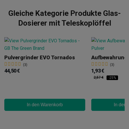
Gleiche Kategorie Produkte Glas-
Dosierer mit Teleskoplöffel
Pulvergrinder EVO Tornados
(3)
(3)
44,50 €
1,93 €
2,57 €
-25%
In den Warenkorb
In den