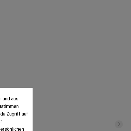
n und aus
ustimmen.
du Zugriff auf
r
persönlichen