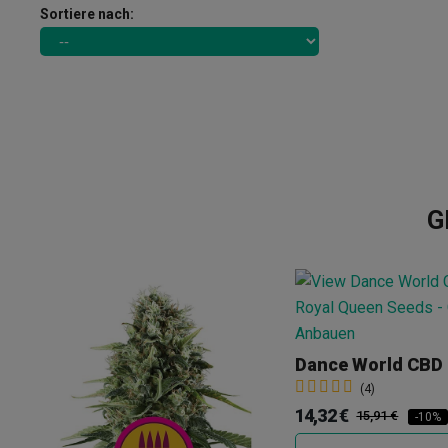
Sortiere nach:
G
Dance World CBD
(4)
14,32 €
15,91 €
-10%