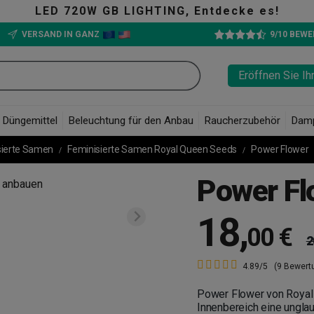
720W GB LIGHTING, Entdecke es!
VERSAND IN GANZ
9/10 BEW
Eröffnen Sie Ih
Düngemittel
Beleuchtung für den Anbau
Raucherzubehör
Dam
sierte Samen
Feminisierte Samen Royal Queen Seeds
Power Flower
Power Fl
18
,
00 €
2
4.89/5
(9 Bewert
Power Flower von Royal
Innenbereich eine unglau