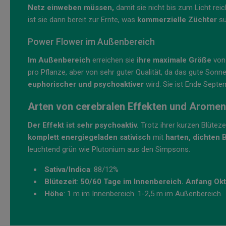
Netz einweben müssen,
damit sie nicht bis zum Licht re
ist sie dann bereit zur Ernte, was
kommerzielle Züchter
su
Power Flower im Außenbereich
Im Außenbereich
erreichen sie
ihre maximale Größe
von 
pro Pflanze, aber von sehr guter Qualität, da das gute Sonne
euphorischer und psychoaktiver
wird. Sie ist Ende Septe
Arten von cerebralen Effekten und Arome
Der Effekt ist sehr psychoaktiv.
Trotz ihrer kurzen Blütezei
komplett energiegeladen sativisch
mit
harten, dichten 
leuchtend grün wie Plutonium aus den Simpsons.
Sativa/Indica
: 88/12%
Blütezeit
:
50/60 Tage im Innenbereich. Anfang Ok
Höhe
: 1 m im Innenbereich. 1-2,5 m im Außenbereich.