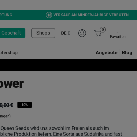
ERTUNG
VERKAUF AN MINDERJÄHRIGE VERBOTEN
0
r Geschäft
Shops
DE
Favoriten
pfershop
Angebote
Blog
ower
0,00 €
10%
ungen)
 Queen Seeds wird uns sowohl im Freien als auch im
bliche Produktion liefern.
Eine Sorte aus Südafrika und fast