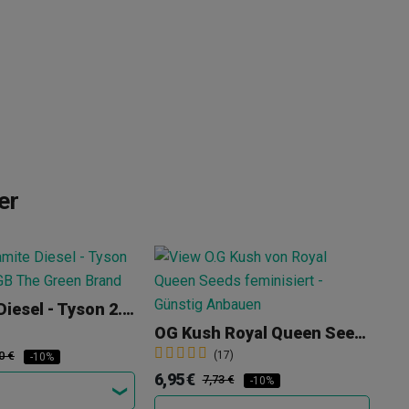
er
Dynamite Diesel - Tyson 2.0 X RQS
OG Kush Royal Queen Seeds
0 €
(17)
-10%
6,95 €
18
7,73 €
-10%