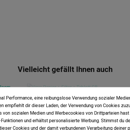
Vielleicht gefällt Ihnen auch
imal Performance, eine reibungslose Verwendung sozialer Medie
Papier + Filter + Tablett GB Sticker Grün
 empfiehlt dir dieser Laden, der Verwendung von Cookies zuz
plettset
(5)
 von sozialen Medien und Werbecookies von Drittparteien hast 
1,73 €
2,30 €
-25%
Funktionen und erhältst personalisierte Werbung. Stimmst du de
ieser Cookies und der damit verbundenen Verarbeitung deiner 