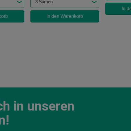
In d
korb
In den Warenkorb
ch in unseren
n!