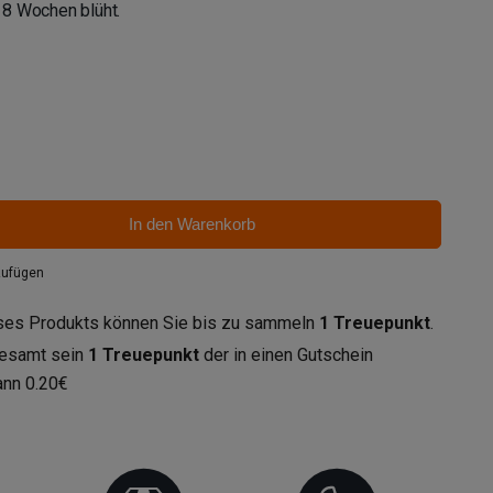
n 8 Wochen blüht.
In den Warenkorb
zufügen
eses Produkts können Sie bis zu sammeln
1
Treuepunkt
.
gesamt sein
1
Treuepunkt
der in einen Gutschein
ann
0.20€