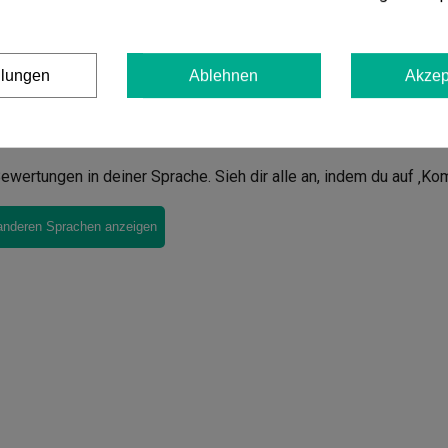
Mehr anzeigen
llungen
Ablehnen
Akzep
orb
en von
Power Flower
ewertungen in deiner Sprache. Sieh dir alle an, indem du auf ‚Ko
anderen Sprachen anzeigen