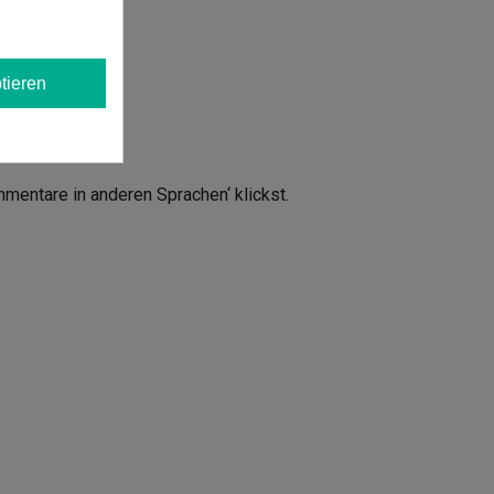
tieren
mmentare in anderen Sprachen‘ klickst.