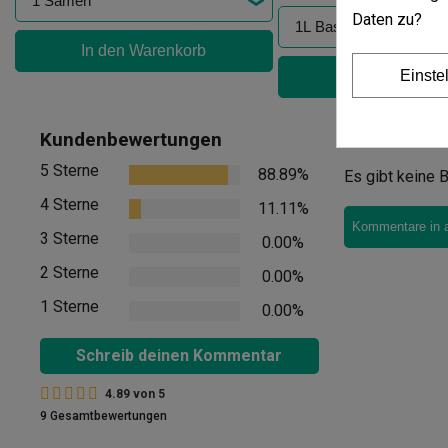
Daten zu?
In den Warenkorb
Einste
In den Warenk
Meinung
Kundenbewertungen
5 Sterne
88.89%
Es gibt keine B
4 Sterne
11.11%
Kommentare in 
3 Sterne
0.00%
2 Sterne
0.00%
1 Sterne
0.00%
Schreib deinen Kommentar
4.89
von
5
9 Gesamtbewertungen