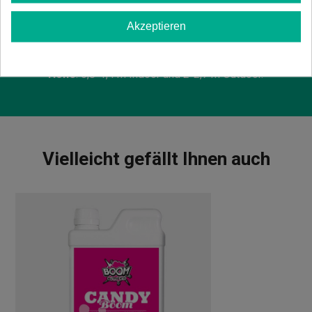
Sorte
Akzeptieren
Sativa/Indica
: 75/25%.
Blüte
: 10-11 Wochen Indoor und Ende Oktober
Outdoor.
Höhe
: 0,8-1,4 m Indoor und 2-2,7 m Outdoor.
Vielleicht gefällt Ihnen auch