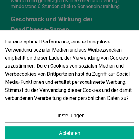
warmen und gemäßigten Klimazonen und benötigt
mindestens 6 Stunden direkte Sonneneinstrahlung.
Geschmack und Wirkung der
DeadCheese-Samen
Haze angeht, so äußert sich die
Für eine optimal Performance, eine reibungslose
Verwendung sozialer Medien und aus Werbezwecken
Psychoaktivität aufgrund der Sativa-
empfiehlt dir dieser Laden, der Verwendung von Cookies
Dominanz in der Genetik durch
euphorische,
zuzustimmen. Durch Cookies von sozialen Medien und
. Darüber hinaus kann sie die
geistige Erlebnisse
Werbecookies von Drittparteien hast du Zugriff auf Social-
Kreativität der Raucher fördern und die
Media-Funktionen und erhältst personalisierte Werbung.
Stimmst du der Verwendung dieser Cookies und der damit
Soziabilität mit anderen Menschen
verbundenen Verarbeitung deiner persönlichen Daten zu?
begünstigen. Auch der Rausch ist bereits mit
den ersten Zügen spürbar und schafft eine
Einstellungen
fröhlichere und angenehmere Atmosphäre.
Wichtige Informationen zur Karels Herer Haze
Ablehnen