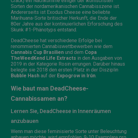
Crack) ein Nachkomme einiger der ikonischsten
Sorten der nordamerikanischen Cannabisszene ist.
Andererseits ist Exodus Cheese eine beliebte
Marihuana-Sorte britischer Herkunft, die Ende der
80er Jahre aus der kontinuierlichen Erforschung des
Skunk #1-Phänotyps entstand.
DeadCheese hat verschiedene Erfolge bei
renommierten Cannabiswettbewerben wie dem
Cannabis Cup Brasilien
und dem
Copa
TheWeedKend Life Extracts
in den Ausgaben von
2019 in der Kategorie Rosin errungen. Darüber hinaus
belegte sie 2018 den ersten Platz in der Disziplin
Bubble Hash
auf der
Expogrow in Irún
.
Wie baut man DeadCheese-
Cannabissamen an?
Lernen Sie, DeadCheese in Innenräumen
anzubauen
Wenn man diese feminisierte Sorte unter Beleuchtung
anbauen möchte, wird empfohlen, 9-10 Exemplare pro