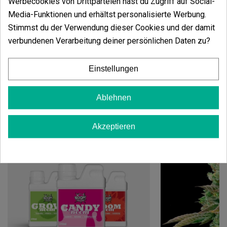
Werbecookies von Drittparteien hast du Zugriff auf Social-
Sativa/Indica:
20/80%
Blütezeit:
55-65 Tage im Innenbereich. Mitte
Media-Funktionen und erhältst personalisierte Werbung.
oder Ende September im Außenbereich.
Stimmst du der Verwendung dieser Cookies und der damit
Höhe:
0,4-1,1 m im Innenbereich. 0,8-1,9 m im
verbundenen Verarbeitung deiner persönlichen Daten zu?
Außenbereich.
Einstellungen
Ablehnen
Vielleicht gefällt Ihnen auch
Akzeptieren