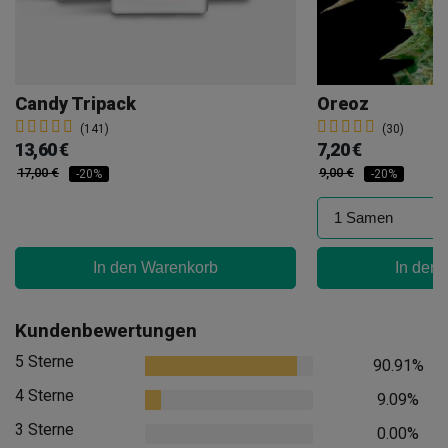
Candy Tripack
Oreoz
(141)
(30)
13,60 €
7,20 €
17,00 €
9,00 €
-20%
-20%
In den Warenkorb
In den
Kundenbewertungen
5 Sterne
90.91%
4 Sterne
9.09%
3 Sterne
0.00%