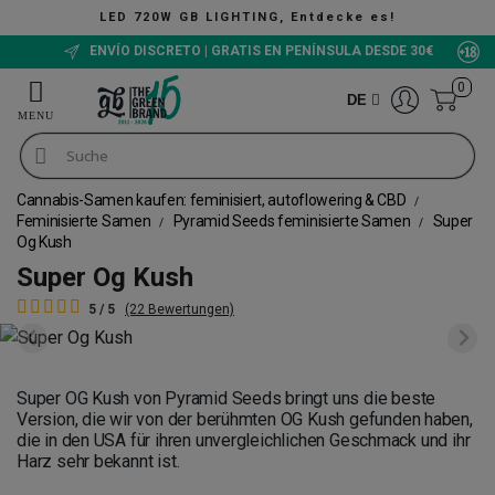
D 720W GB LIGHTING, Entdecke es!
ENVÍO DISCRETO | GRATIS EN PENÍNSULA DESDE 30€
0
DE
Cannabis-Samen kaufen: feminisiert, autoflowering & CBD
Feminisierte Samen
Pyramid Seeds feminisierte Samen
Super
Og Kush
Super Og Kush
5 / 5
(22 Bewertungen)
Super OG Kush von Pyramid Seeds bringt uns die beste
Version, die wir von der berühmten OG Kush gefunden haben,
die in den USA für ihren unvergleichlichen Geschmack und ihr
Harz sehr bekannt ist.