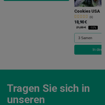
Cookies USA
(6)
18,90 €
21,00 €
-10%
In den
Tragen Sie sich in
unseren