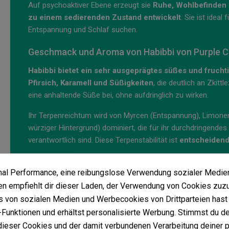
Auf psychoaktiver Ebene erzeugt sie
Ruhe, Wohlbefinden u
zu einem sedierenden Zustand entwickelt
. Sie ist ideal
Entspannung und Schlaf suchen.
Geschmack und Aroma von Habibbi von Purple Ci
Habibbi bietet ein sehr ausgeprägtes süßes und frucht
Pfirsich, Karamell und Süßigkeiten
, die deutlich an Zkit
eine anhaltende Süße bei, ohne aufdringlich zu wirken.
Ihr Terpenreichtum wird von Myrcen (Entspannung), Limonen
würziger Hintergrund) dominiert, die für ihr durchdringende
verantwortlich sind. Diese Terpenstabilität ist
entscheidend 
Anbau dieser Sorte im Innen- und Außenbereich
imal Performance, eine reibungslose Verwendung sozialer Medie
Im Innenbereich
schließt Habibbi ihre Blütezeit in nur 56 
 empfiehlt dir dieser Laden, der Verwendung von Cookies zuz
Sie kann unter guten Licht- und Klimabedingungen Erträge zw
 von sozialen Medien und Werbecookies von Drittparteien hast 
kontrollierte Höhe von 90 bis 120 cm bei, was den Anbau in 
Funktionen und erhältst personalisierte Werbung. Stimmst du de
und Techniken wie SCROG und entwickelt kompakte und seh
ieser Cookies und der damit verbundenen Verarbeitung deiner 