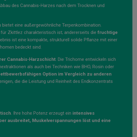
en Abbau des Cannabis-Harzes nach dem Trocknen und
s
bietet eine außergewöhnliche Terpenkombination.
e für Zkittlez charakteristisch ist; andererseits die
fruchtige
is ist eine kompakte, strukturell solide Pflanze mit einer
ichomen bedeckt sind.
ihrer Cannabis-Harzschicht
. Die Trichome entwickeln sich
nextraktionen als auch bei Techniken wie BHO, Rosin oder
wettbewerbsfähigen Option im Vergleich zu anderen
jenigen, die die Leistung und Reinheit des Endkonzentrats
tisch
. Ihre hohe Potenz erzeugt ein
intensives
rper ausbreitet, Muskelverspannungen löst und eine