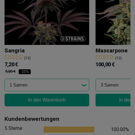
Sangria
Mascarpone
(10)
(10)
7,20 €
100,00 €
9,00 €
-20%
In den Warenkorb
In den
Kundenbewertungen
5 Sterne
100.00%