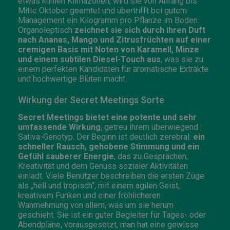
etwas kühlen Klimazonen, wird sie von Anfang bis
Mitte Oktober geerntet und übertrifft bei gutem
Management ein Kilogramm pro Pflanze im Boden.
Organoleptisch
zeichnet sie sich durch ihren Duft
nach Ananas, Mango und Zitrusfrüchten auf einer
cremigen Basis mit Noten von Karamell, Minze
und einem subtilen Diesel-Touch aus
, was sie zu
einem perfekten Kandidaten für aromatische Extrakte
und hochwertige Blüten macht.
Wirkung der Secret Meetings Sorte
Secret Meetings bietet eine potente und sehr
umfassende Wirkung
, getreu ihrem überwiegend
Sativa-Genotyp. Der Beginn ist deutlich zerebral:
ein
schneller Rausch, gehobene Stimmung und ein
Gefühl sauberer Energie
, das zu Gesprächen,
Kreativität und dem Genuss sozialer Aktivitäten
einlädt. Viele Benutzer beschreiben die ersten Züge
als „hell und tropisch“, mit einem agilen Geist,
kreativem Funken und einer fröhlicheren
Wahrnehmung von allem, was um sie herum
geschieht. Sie ist ein guter Begleiter für Tages- oder
Abendpläne, vorausgesetzt, man hat eine gewisse