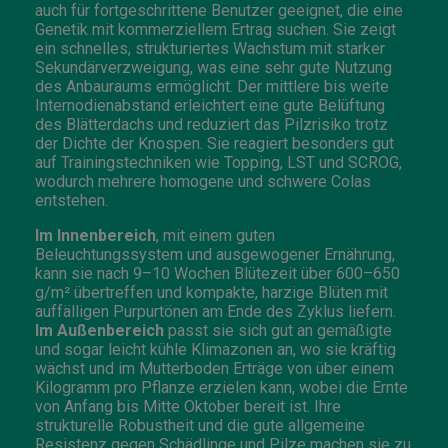
auch für fortgeschrittene Benutzer geeignet, die eine
Genetik mit kommerziellem Ertrag suchen. Sie zeigt
ein schnelles, strukturiertes Wachstum mit starker
Sekundärverzweigung, was eine sehr gute Nutzung
des Anbauraums ermöglicht. Der mittlere bis weite
Internodienabstand erleichtert eine gute Belüftung
des Blätterdachs und reduziert das Pilzrisiko trotz
der Dichte der Knospen. Sie reagiert besonders gut
auf Trainingstechniken wie Topping, LST und SCROG,
wodurch mehrere homogene und schwere Colas
entstehen.
Im Innenbereich
, mit einem guten
Beleuchtungssystem und ausgewogener Ernährung,
kann sie nach 9–10 Wochen Blütezeit über 600–650
g/m² übertreffen und kompakte, harzige Blüten mit
auffälligen Purpurtönen am Ende des Zyklus liefern.
Im Außenbereich
passt sie sich gut an gemäßigte
und sogar leicht kühle Klimazonen an, wo sie kräftig
wächst und im Mutterboden Erträge von über einem
Kilogramm pro Pflanze erzielen kann, wobei die Ernte
von Anfang bis Mitte Oktober bereit ist. Ihre
strukturelle Robustheit und die gute allgemeine
Resistenz gegen Schädlinge und Pilze machen sie zu