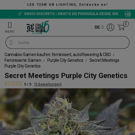
tdecke es!
The Green Bucket CBD, Jet
ENVÍO DISCRETO | GRATIS EN PENÍNSULA DESDE 30€
0
DE
Cannabis-Samen kaufen: feminisiert, autoflowering & CBD
Feminisierte Samen
Purple City Genetics
Secret Meetings
Purple City Genetics
Secret Meetings Purple City Genetics
5 / 5
(5 Bewertungen)