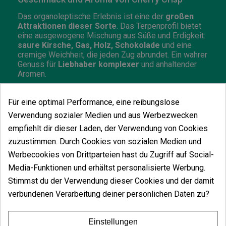
Das organoleptische Erlebnis ist eine der
großen
Attraktionen dieser Sorte
. Das Terpenprofil bietet
eine ausgewogene Mischung aus Süße und Erdigkeit:
saure Kirsche, Gas, Holz, Schokolade
und eine
cremige Weichheit, die jeden Zug abrundet. Ein wahrer
Genuss für
Liebhaber komplexer
und anhaltender
Aromen.
Cherry Crisp drinnen anbauen
Für eine optimal Performance, eine reibungslose
Cherry Crisp beendet ihre Blüte in
nur 8 Wochen
und
Verwendung sozialer Medien und aus Werbezwecken
zeigt unter kontrollierten Anbaubedingungen das
empfiehlt dir dieser Laden, der Verwendung von Cookies
Beste ihrer Genetik. Obwohl ihre Knospen nicht groß
sind, überraschen ihre Dichte und ihr Gewicht beim
zuzustimmen. Durch Cookies von sozialen Medien und
Anfassen und übertreffen bei guter Pflege leicht
500
Werbecookies von Drittparteien hast du Zugriff auf Social-
g/m² im Innenbereich
.
Media-Funktionen und erhältst personalisierte Werbung.
Um die Erträge dieser Pflanze optimal zu nutzen,
Stimmst du der Verwendung dieser Cookies und der damit
werden
leichte Beschneidungen und die
verbundenen Verarbeitung deiner persönlichen Daten zu?
Verwendung von Netzen
oder Stützen empfohlen,
da ihre Zweige dazu neigen, lang und flexibel zu sein.
Einstellungen