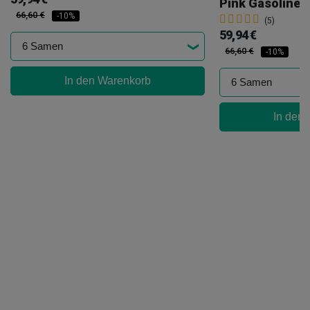
Pink Gasoline
66,60 €
-10%
(5)
59,94 €
66,60 €
-10%
In den Warenkorb
In den