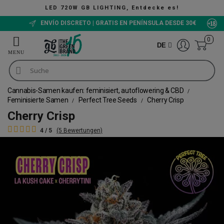
GB LIGHTING, Entdecke es!
ENVÍO DISCRETO | GRATIS EN PENÍNSULA DESDE 30€
0
DE
Cannabis-Samen kaufen: feminisiert, autoflowering & CBD
Feminisierte Samen
Perfect Tree Seeds
Cherry Crisp
Cherry Crisp
4 / 5
(5 Bewertungen)