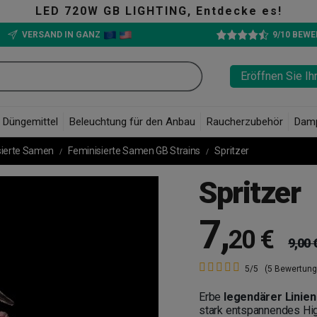
LED 720W GB LIGHTING, Entdecke es!
VERSAND IN GANZ
9/10 BEW
Eröffnen Sie Ih
Düngemittel
Beleuchtung für den Anbau
Raucherzubehör
Dam
sierte Samen
Feminisierte Samen GB Strains
Spritzer
Spritzer
7
,
20 €
9,00 
5/5
(5 Bewertung
Erbe
legendärer Linien
stark entspannendes Hig