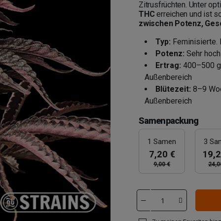
Zitrusfrüchten. Unter o
THC
erreichen und ist so
zwischen Potenz, Ges
Typ:
Feminisierte. 
Potenz:
Sehr hoch
Ertrag:
400–500 g/
Außenbereich
Blütezeit:
8–9 Woc
Außenbereich
Samenpackung
1 Samen
3 Sa
7,20 €
19,2
9,00 €
24,0