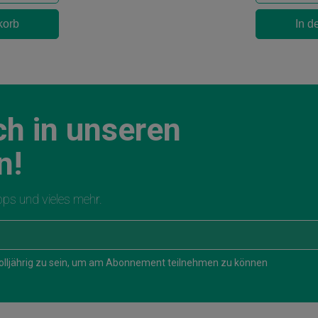
korb
In d
ch in unseren
n!
ipps und vieles mehr.
 volljährig zu sein, um am Abonnement teilnehmen zu können