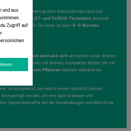
n und aus
-Morphologie mit einem großen Internodienabstand und
ustimmen.
eren sehr gut auf
LST- und SCROG-Techniken
, da beide
du Zugriff auf
chstum verhindern. Die Ernte ist nach
8–9 Wochen
r
persönlichen
den
Boden gepflanzt wird und sich
am besten unter direkter
gliche, schmale Colas mit dichten, kompakten Blüten, die mit
tieren
nd. Die
dunkelgrünen Pflanzen
nehmen während der
ern
, vorausgesetzt, sie wird in einem nährstoffreichen
 hinzugefügt werden, um eine gute Drainage und
zweiten Septemberhälfte auf der Nordhalbkugel und Mitte/Ende