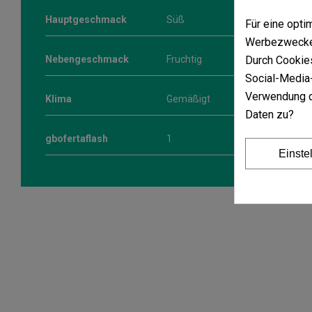
Hauptgeschmack
Süß
Für eine opt
Werbezwecken
Durch Cookies
Nebengeschmack
Fruchtig
Social-Media-
Verwendung d
Klima
Gemäßigt
Daten zu?
gbofertaflash
1
Einste