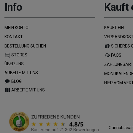
Info
Kauft 
MEIN KONTO
KAUFT EIN
KONTAKT
VERSANDKOST
BESTELLUNG SUCHEN
SICHERES 
STORES
FAQS
ÜBER UNS
ZAHLUNGSAR
ARBEITE MIT UNS
MONDKALENDE
BLOG
HIER VOM VE
ARBEITE MIT UNS
Cannabissam
Basierend auf 21.302 Bewertungen