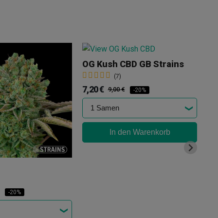
OG Kush CBD GB Strains
GB
(7)
7,20 €
7,
9,00 €
-20%
In den Warenkorb
-20%