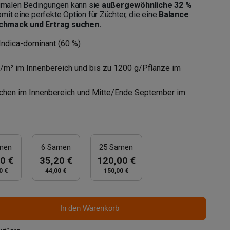
ptimalen Bedingungen kann sie
außergewöhnliche 32 %
mit eine perfekte Option für Züchter, die eine
Balance
chmack und Ertrag suchen.
Indica-dominant (60 %)
m² im Innenbereich und bis zu 1200 g/Pflanze im
hen im Innenbereich und Mitte/Ende September im
men
6 Samen
25 Samen
0 €
35,20 €
120,00 €
0 €
44,00 €
150,00 €
In den Warenkorb