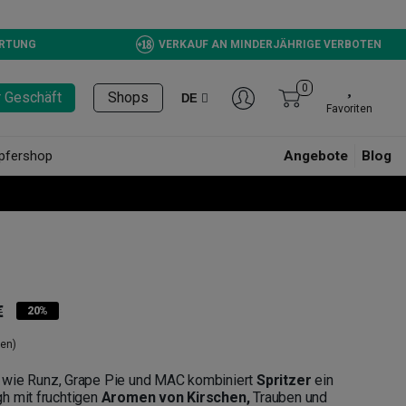
ERTUNG
VERKAUF AN MINDERJÄHRIGE VERBOTEN
0
r Geschäft
Shops
DE
Favoriten
pfershop
Angebote
Blog
€
20%
en)
wie Runz, Grape Pie und MAC kombiniert
Spritzer
ein
h mit fruchtigen
Aromen von Kirschen,
Trauben und