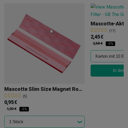
Mascotte-Aktiv
(17)
2,45 €
2,58 €
-5%
In den
Mascotte Slim Size Magnet Rosa Papier
(5)
0,95 €
1,00 €
-5%