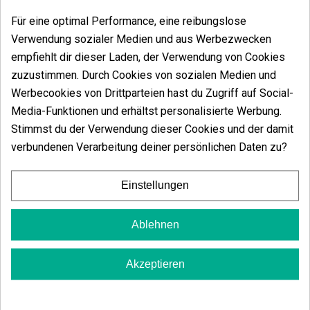
Für eine optimal Performance, eine reibungslose
Verwendung sozialer Medien und aus Werbezwecken
Mascotte-Aktivkohle-Filter
Grinder Masco
empfiehlt dir dieser Laden, der Verwendung von Cookies
(17)
(4)
zuzustimmen. Durch Cookies von sozialen Medien und
2,45 €
19,00 €
Werbecookies von Drittparteien hast du Zugriff auf Social-
2,58 €
20,00 €
-5%
-5%
Media-Funktionen und erhältst personalisierte Werbung.
Stimmst du der Verwendung dieser Cookies und der damit
verbundenen Verarbeitung deiner persönlichen Daten zu?
In den Warenkorb
Mehr 
Einstellungen
Ablehnen
Akzeptieren