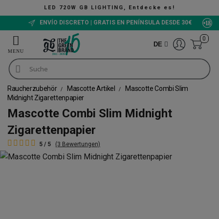
LED 720W GB LIGHTING, Entdecke es!
ENVÍO DISCRETO | GRATIS EN PENÍNSULA DESDE 30€
0
DE
Raucherzubehör
Mascotte Artikel
Mascotte Combi Slim
Midnight Zigarettenpapier
Mascotte Combi Slim Midnight
Zigarettenpapier
5 / 5
(3 Bewertungen)