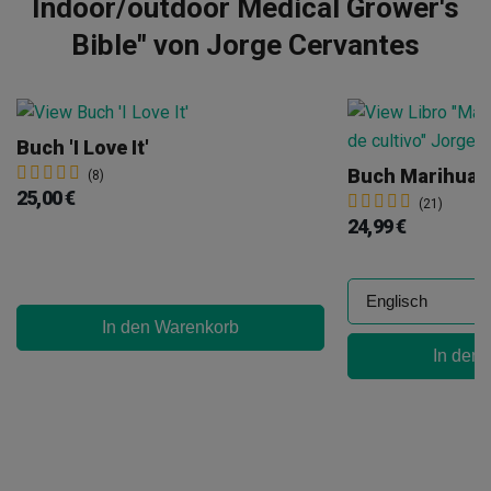
Indoor/outdoor Medical Grower's
Bible" von Jorge Cervantes
Buch 'I Love It'
(8)
25,00 €
(21)
24,99 €
In den Warenkorb
In den