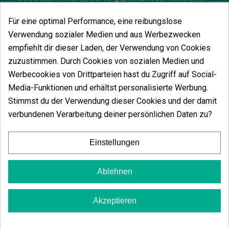
Sie zeichnet sich durch hohe THC-Gehalte sowie
eine
sehr klebrige und glänzende Harzschicht
aus.
Für eine optimal Performance, eine reibungslose
Verwendung sozialer Medien und aus Werbezwecken
Lassen Sie sich von den Aromen, die
empfiehlt dir dieser Laden, der Verwendung von Cookies
Txomango bietet, überraschen
zuzustimmen. Durch Cookies von sozialen Medien und
Von unglaublich süßen Aromen
für eine Sativa,
Werbecookies von Drittparteien hast du Zugriff auf Social-
denn ihre indica-Gene haben diese Erinnerung an
Media-Funktionen und erhältst personalisierte Werbung.
Wildfrüchte und hausgemachte Marmelade
Stimmst du der Verwendung dieser Cookies und der damit
hinterlassen. Mit euphorisierender und klarer Wirkung
wird Txomango dank der
wesentlichen
verbundenen Verarbeitung deiner persönlichen Daten zu?
Bedingungen, um ein Champion zu sein
, in jedem
Anbaubereich zu deinen Favoriten gehören.
Einstellungen
Sativa/Indica:
60/40%
Blüte:
55-65 Tage in Innenräumen. Anfang oder
Mitte Oktober im Freien.
Ablehnen
Höhe:
0,5-1,2m in Innenräumen. 1,5-2.3m im
Freien.
Akzeptieren