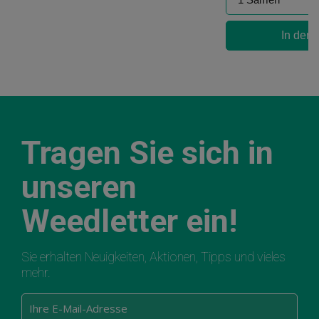
In den
Tragen Sie sich in
unseren
Weedletter ein!
Sie erhalten Neuigkeiten, Aktionen, Tipps und vieles
mehr.