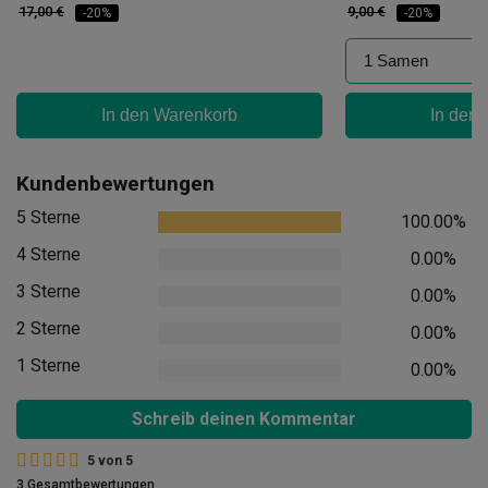
17,00 €
9,00 €
-20%
-20%
In den Warenkorb
In den
Kundenbewertungen
5 Sterne
100.00%
4 Sterne
0.00%
3 Sterne
0.00%
2 Sterne
0.00%
1 Sterne
0.00%
Schreib deinen Kommentar
5
von
5
3 Gesamtbewertungen