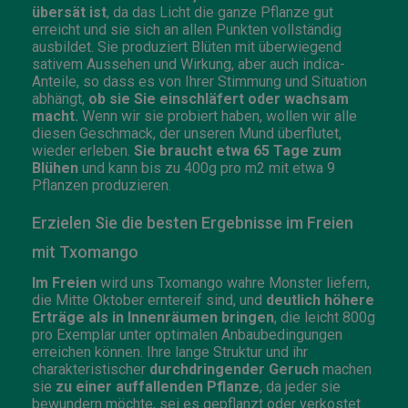
übersät ist
, da das Licht die ganze Pflanze gut
erreicht und sie sich an allen Punkten vollständig
ausbildet. Sie produziert Blüten mit überwiegend
sativem Aussehen und Wirkung, aber auch indica-
Anteile, so dass es von Ihrer Stimmung und Situation
abhängt,
ob sie Sie einschläfert oder wachsam
macht.
Wenn wir sie probiert haben, wollen wir alle
diesen Geschmack, der unseren Mund überflutet,
wieder erleben.
Sie braucht etwa 65 Tage zum
Blühen
und kann bis zu 400g pro m2 mit etwa 9
Pflanzen produzieren.
Erzielen Sie die besten Ergebnisse im Freien
mit Txomango
Im Freien
wird uns Txomango wahre Monster liefern,
die Mitte Oktober erntereif sind, und
deutlich höhere
Erträge als in Innenräumen bringen
, die leicht 800g
pro Exemplar unter optimalen Anbaubedingungen
erreichen können. Ihre lange Struktur und ihr
charakteristischer
durchdringender Geruch
machen
sie
zu einer auffallenden Pflanze
, da jeder sie
bewundern möchte, sei es gepflanzt oder verkostet.