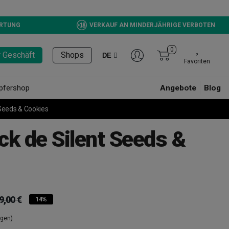
ERTUNG
VERKAUF AN MINDERJÄHRIGE VERBOTEN
0
r Geschäft
Shops
DE
Favoriten
pfershop
Angebote
Blog
Seeds & Cookies
ck de Silent Seeds &
9,00 €
14%
ngen)