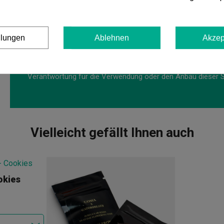
von bis zu 550 g/m² unter optimalen Bedingungen.
Outdoor
entwickelt sie große, sehr produktive Pflanzen, die
September. Ihre offene Struktur und gute natürliche Belüft
llungen
Ablehnen
Akzep
gemäßigte und trockene Klimazonen geeignet. Eine dankbare 
Cannabis-Samen werden zu dekorativen und Sammlerzwecke
Verantwortung für die Verwendung oder den Anbau dieser 
Vielleicht gefällt Ihnen auch
okies