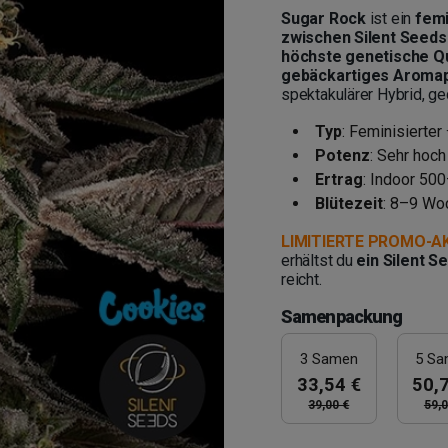
Sugar Rock
ist ein
femi
zwischen Silent Seeds
höchste genetische Qu
gebäckartiges Aromap
spektakulärer Hybrid, ge
Typ
: Feminisierte
Potenz
: Sehr hoch
Ertrag
: Indoor 50
Blütezeit
: 8–9 Wo
LIMITIERTE PROMO-A
erhältst du
ein Silent 
reicht.
Samenpackung
3 Samen
5 S
33,54 €
50,
39,00 €
59,0