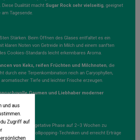
n. Diese Dualität macht
Sugar Rock sehr vielseitig
, geeignet
e am Tagesende.
ößten Stärken. Beim Öffnen des Glases entfaltet es ein
mit klaren Noten von Getreide in Milch und einem sanften
b des Cookies-Standards leicht erkennbares Aroma.
ncen von Keks, reifen Früchten und Milchnoten
, die
eht durch eine Terpenkombination reich an Caryophyllen,
aromatischer Tiefe und leichter Frische erzeugen.
anspruchsvolle Gaumen und Liebhaber moderner
n und aus
ustimmen.
du Zugriff auf
empfohlen, die vegetative Phase auf 2–3 Wochen zu
r
laubungs- oder Lollipopping-Techniken und erreicht Erträge
persönlichen