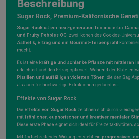
Beschreibung
Sugar Rock, Premium-Kalifornische Geneti
Sugar Rock ist ein next-generation feminisierter Can
und Fruity Pebbles OG
, zwei Ikonen des Cookies-Univers
Ästhetik, Ertrag und ein Gourmet-Terpenprofil
kombiniert
macht.
Es ist eine
kräftige und schlanke Pflanze mit mittleren I
erleichtert und den Ertrag optimiert. Während der Blüte entw
Pistillen und auffälligen violetten Tönen
, die den Bag App
als auch für hochwertige Extraktionen gedacht ist.
Effekte von Sugar Rock
Die
Effekte von Sugar Rock
zeichnen sich durch Gleichgewi
mit
fröhlicher, euphorischer und kreativer mentaler Sti
Diese erste Phase eignet sich ideal für Freizeitaktivitäten, s
Mit fortschreitender Wirkung entsteht ein
progressives, e