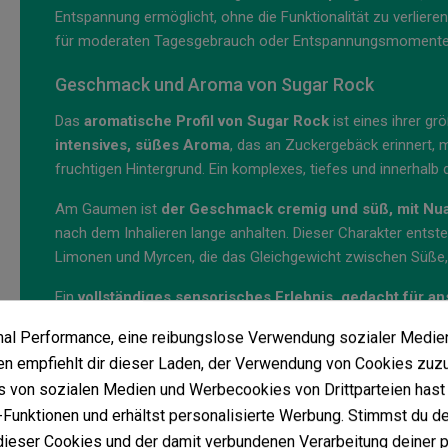
Entspannung ermöglicht, ohne die Funktionalität zu verliere
für moderaten Tagesgebrauch oder Entspannungsmoment
Geschmack und Aroma von Sugar Rock
Das
aromatische Profil von Sugar Rock
ist eines ihrer gr
intensives, süßes Aroma
, das an Zuckergebäck erinnert, 
fruchtigen Hintergrund. Ein komplexes, tiefes und innerhal
Am Gaumen ist
der Geschmack cremig und süß, mit Nua
nach dem Inhalieren lange anhalten. Dieser Charakter entst
Limonen und Myrcen, die das Gleichgewicht zwischen Süße, 
Ein
vollständiges sensorisches Erlebnis, gedacht für 
kalifornischer Geschmacksrichtungen
.
imal Performance, eine reibungslose Verwendung sozialer Medie
 empfiehlt dir dieser Laden, der Verwendung von Cookies zuz
Anbau von Sugar Rock indoor und outdoor
 von sozialen Medien und Werbecookies von Drittparteien hast 
Indoor zeigt Sugar Rock
kräftiges Wachstum, daher wird 
Funktionen und erhältst personalisierte Werbung. Stimmst du de
begrenzen. Sie reagiert hervorragend auf SCROG-, SOG-, Ent
ieser Cookies und der damit verbundenen Verarbeitung deiner 