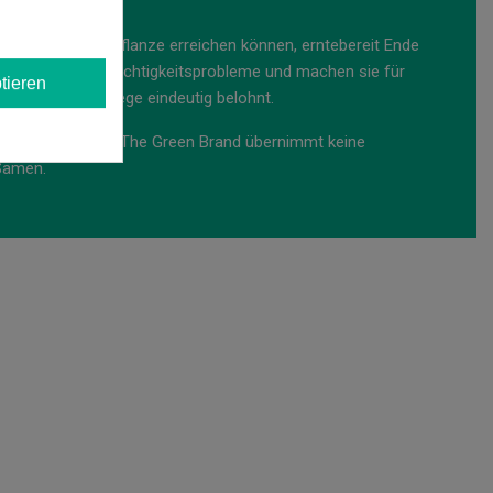
 über 1,4 kg pro Pflanze erreichen können, erntebereit Ende
ung reduzieren Feuchtigkeitsprobleme und machen sie für
tieren
Genetik, die Pflege eindeutig belohnt.
n verkauft. GB The Green Brand übernimmt keine
Samen.