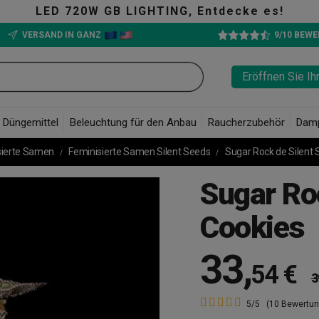
ING, Entdecke es!
VERSAND IN GANZ
9/10 BEW
Eröffnen Sie Ih
Düngemittel
Beleuchtung für den Anbau
Raucherzubehör
Dam
sierte Samen
Feminisierte Samen Silent Seeds
Sugar Rock de Silent 
Sugar Ro
Cookies
33
,
54 €
3
5/5
(10 Bewertu