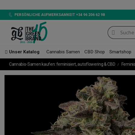
LED 720W GB LIGHT
PERSÖNLICHE AUFMERKSAMKEIT +34 96 206 62 98
Unser Katalog
Cannabis Samen
CBD Shop
Smartshop
Cannabis-Samen kaufen: feminisiert, autoflowering & CBD
Femini