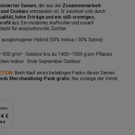
nisierter Samen
, der aus der
Zusammenarbeit
 und Cookies
entstanden ist. Er zeichnet sich durch
alität, hohe Erträge und ein süß-cremiges,
rofil
aus. Ein moderner, kraftvoller und visuell
dacht für anspruchsvolle Züchter.
r · ausgewogener Hybrid (50% Indica / 50% Sativa)
0–550 g/m² · Outdoor bis zu 1400–1500 g pro Pflanze
chen Indoor · Ende September Outdoor
KTION
: Beim Kauf eines beliebigen Packs dieser Samen
Seeds Merchandising-Pack gratis
. Nur solange der Vorrat
amen
74 €
0 €