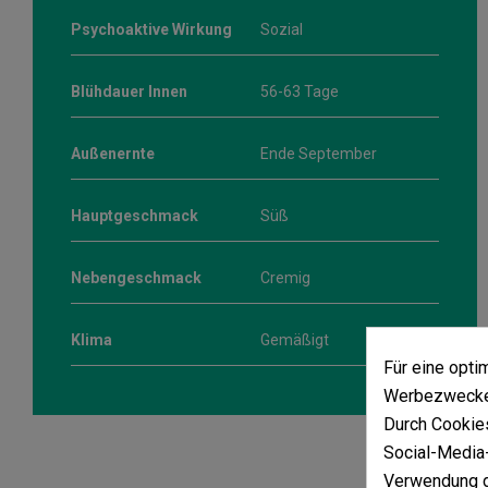
Psychoaktive Wirkung
Sozial
Blühdauer Innen
56-63 Tage
Außenernte
Ende September
Hauptgeschmack
Süß
Nebengeschmack
Cremig
Klima
Gemäßigt
Für eine opt
Werbezwecken
Durch Cookies
Social-Media-
Verwendung d