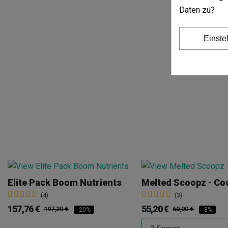
Daten zu?
Einste
Elite Pack Boom Nutrients
Melted Scoopz - Co
(4)
(3)
157,76 €
55,20 €
197,20 €
60,00 €
-20%
-8%