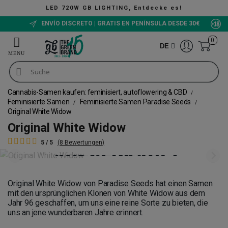
LED 720W GB LIGHTING, Entdecke es!
ENVÍO DISCRETO | GRATIS EN PENÍNSULA DESDE 30€
0
DE
Cannabis-Samen kaufen: feminisiert, autoflowering & CBD
Feminisierte Samen
Feminisierte Samen Paradise Seeds
Original White Widow
Original White Widow
5 / 5
(8 Bewertungen)
Original White Widow von
Paradise Seeds hat einen Samen
mit den ursprünglichen Klonen von White Widow aus dem
Jahr 96 geschaffen, um uns eine reine Sorte zu bieten, die
uns an jene wunderbaren Jahre erinnert.