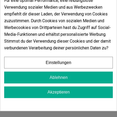
Für eine optimal Performance, eine reibungslose
Ein starker Geschmack nach
Kieferngewächsen
und Blumen wird Ihren Mund überschwemmen,
Verwendung sozialer Medien und aus Werbezwecken
während gleichzeitig ihre entspannende Wirkung mit
empfiehlt dir dieser Laden, der Verwendung von Cookies
den ersten Zügen zu spüren ist.
Absolut
zuzustimmen. Durch Cookies von sozialen Medien und
empfehlenswert für jeden Anbauer.
Der Effekt
führt uns zu den legendären
White Widow
der 90er
Werbecookies von Drittparteien hast du Zugriff auf Social-
Jahre zurück, die einen starken körperlichen Rausch
Media-Funktionen und erhältst personalisierte Werbung.
genießen, der sich aber beim Abklingen wandelt. Eine
Stimmst du der Verwendung dieser Cookies und der damit
sehr empfehlenswerte Sorte für Fans
legendärer
Sorten.
verbundenen Verarbeitung deiner persönlichen Daten zu?
Sativa/Indica:
50/50%
Blütezeit:
8-9 Wochen in Innenräumen. Anfang
Einstellungen
Oktober im Freien.
Höhe:
80-100 cm in Innenräumen. 1-2,1 m im
Freien.
Ablehnen
Akzeptieren
Vielleicht gefällt Ihnen auch