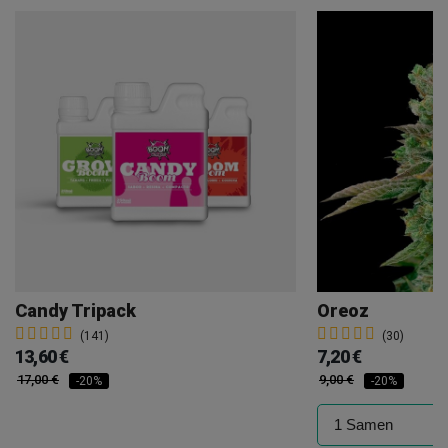
Candy Tripack
Oreoz
(141)
(30)
13,60 €
7,20 €
17,00 €
9,00 €
-20%
-20%