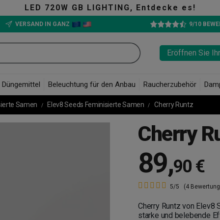
LED 720W GB LIGHTING, Entdecke es!
VERSAND IN GANZ
9/10 BEW
Eröffnen Sie Ih
Düngemittel
Beleuchtung für den Anbau
Raucherzubehör
Dam
sierte Samen
Elev8 Seeds Feminisierte Samen
Cherry Runtz
Cherry R
89
,
90 €
5/5
(4 Bewertung
Cherry Runtz von Elev8 
starke und belebende Ef