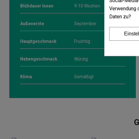
Social-Media-
Blühdauer Innen
9-10 Wochen
Verwendung d
Daten zu?
Außenernte
September
Einste
Hauptgeschmack
Fruchtig
Nebengeschmack
Würzig
Klima
Gemäßigt
G