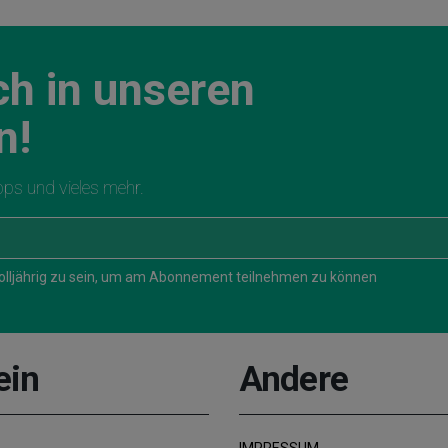
ch in unseren
n!
ipps und vieles mehr.
 volljährig zu sein, um am Abonnement teilnehmen zu können
ein
Andere
IMPRESSUM