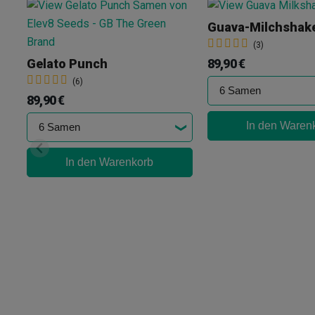
Guava-Milchshak
(3)
89,90 €
Gelato Punch
(6)
89,90 €
In den Waren
In den Warenkorb