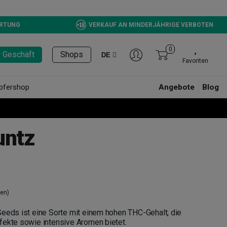
ERTUNG
VERKAUF AN MINDERJÄHRIGE VERBOTEN
0
r Geschäft
Shops
DE
Favoriten
pfershop
Angebote
Blog
untz
en)
Seeds ist eine Sorte mit einem hohen THC-Gehalt, die
fekte sowie intensive Aromen bietet.