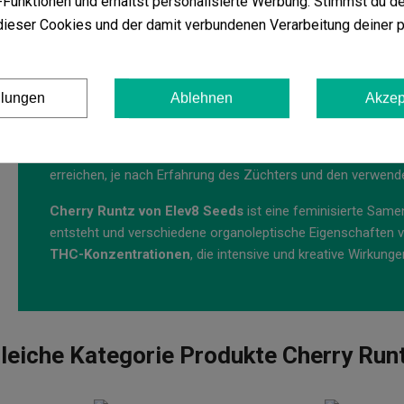
Funktionen und erhältst personalisierte Werbung. Stimmst du de
Wochen Blüte zur Verfügung steht.
ieser Cookies und der damit verbundenen Verarbeitung deiner 
Wie man Cherry Runtz im Freien anbaut
Cherry Runtz bietet eine große phänotypische Vielfalt, so 
llungen
Ablehnen
Akzep
Darunter befinden sich solche, die einen großen Teil der Ei
violette und lila Töne
in ihren Blättern und Blüten zu finde
die sich in mehr burgunderrote Töne verwandeln. Im Freien
erreichen, je nach Erfahrung des Züchters und den verwende
Cherry Runtz von Elev8 Seeds
ist eine feminisierte Same
entsteht und verschiedene organoleptische Eigenschaften v
THC-Konzentrationen
, die intensive und kreative Wirkunge
leiche Kategorie Produkte Cherry Run