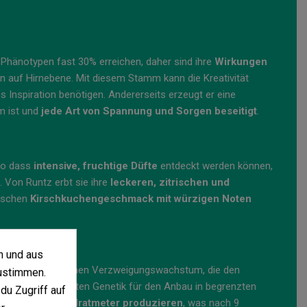
 Phänotypen fast 30% erreichen, daher sind ihre
Wirkungen
n auf Hirnebene. Mit diesem Stamm kann die Kreativität
is Inspiration benötigen. Andererseits erzeugt er eine
m ist und
jede Art von Spannung und Sorgen beseitigt
.
 so dass
intensive, fruchtige Düfte
entdeckt werden können,
 Von Runtz erbt sie ihre
leckeren, zitrischen und
tischen
Kirschkuchengeschmack mit würzigen Noten
n und aus
sgeprägtem seitlichen Verzweigungswachstum, die den
ustimmen.
 zu einer perfekten Genetik für den Anbau in begrenzten
du Zugriff auf
Gramm pro Quadratmeter produzieren
, was nach 9