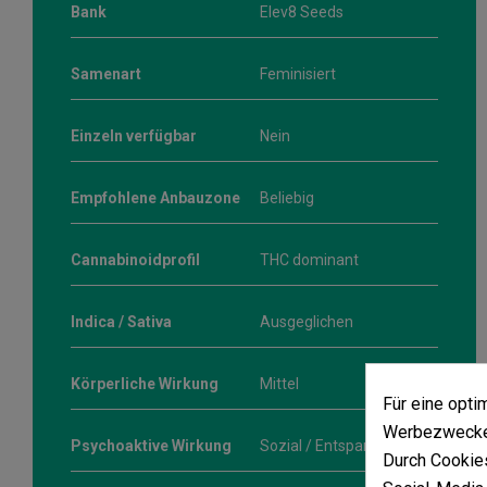
Bank
Elev8 Seeds
Samenart
Feminisiert
Einzeln verfügbar
Nein
Empfohlene Anbauzone
Beliebig
Cannabinoidprofil
THC dominant
Indica / Sativa
Ausgeglichen
Körperliche Wirkung
Mittel
Für eine opt
Werbezwecken
Psychoaktive Wirkung
Sozial / Entspannend
Durch Cookies