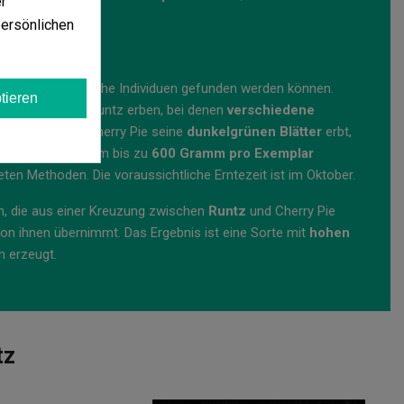
r
persönlichen
dass unterschiedliche Individuen gefunden werden können.
tieren
genschaften von Runtz erben, bei denen
verschiedene
n sind. Während Cherry Pie seine
dunkelgrünen Blätter
erbt,
 kann dieser Stamm bis zu
600 Gramm pro Exemplar
ten Methoden. Die voraussichtliche Erntezeit ist im Oktober.
n, die aus einer Kreuzung zwischen
Runtz
und Cherry Pie
on ihnen übernimmt. Das Ergebnis ist eine Sorte mit
hohen
n erzeugt.
tz