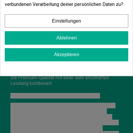
verbundenen Verarbeitung deiner persönlichen Daten zu?
Kontrolle gerät.
Während der Blütezeit beginnt sie,
dichte, schwere
und sehr harzige Knospen
ziemlich homogen über
Einstellungen
die gesamte Pflanze zu bilden, daher schätzt sie eine
stabile Nährstoffversorgung und eine gut kontrollierte
Umgebung, besonders wenn man die Produktion
Ablehnen
maximieren möchte. Sie reagiert auch gut auf die
üblichen Techniken, um die Krone zu öffnen und den
Lichteinfall zu verbessern, was zu einer
Akzeptieren
gleichmäßigeren Blütenbildung beiträgt. In guten
Händen schließt sie ihren Zyklus in etwa
56-63
Tagen
ab und kann bis zu
600 g/m²
erreichen, wobei
sie Premium-Qualität mit einer sehr ernsthaften
Leistung kombiniert.
Wie man Lemon Gazzy im Freien anbaut?
Im Freien entwickelt sich Lemon Gazzy breiter und
zeigt eine größere, potentere und produktivere
Version ihrer selbst. Für einen guten Anbau ist es
ideal, ihr einen Bereich mit
vielen Stunden direkter
Sonneneinstrahlung, guter Belüftung und