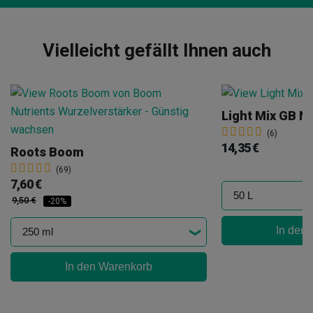
Vielleicht gefällt Ihnen auch
Light Mix GB N
(6)
14,35 €
Roots Boom
(69)
7,60 €
9,50 €
-20%
In den
In den Warenkorb