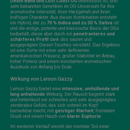
Death Band und Lost Coast OG
beeinflusst ist, drei
sehr bekannten Genetiken im OG-Universum für ihre
aromatische Intensität, ihren Harzgehalt und ihren
kräftigen Charakter. Aus dieser Kombination entsteht
ein Hybrid, der zu
70 % Indica und zu 30 % Sativa
ist
und die erdige, potente und klassische Basis der OGs
beibehält, diese aber durch ein
penetranteres und
schärferes Profil
dank des sauren und
ausgeprägten Diesel-Touches verstärkt. Das Ergebnis
ist eine Sorte mit einer sehr definierten
amerikanischen Präsenz, großer Stabilität im Anbau,
hoher Potenz und einem konstanten aromatischen
Ausdruck von Anfang bis Ende.
Wirkung von Lemon Gazzy
Lemon Gazzy bietet eine
intensive, umhüllende und
lang anhaltende
Wirkung. Der Rausch beginnt stark
und hinterlässt ein schnelles und sehr ausgeprägtes
zerebrales Gefühl, das sich schnell im Kopf
bemerkbar macht, mit
geistiger Klarheit
, frontalem
Druck und einem Hauch von
klarer Euphorie
.
Im weiteren Verlauf weicht der mentale Teil einer