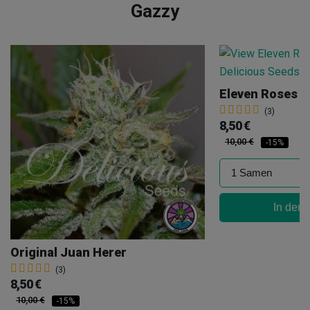
Gazzy
Eleven Roses E
(3)
8,50 €
10,00 €
-15%
In den
Original Juan Herer
(3)
8,50 €
10,00 €
-15%